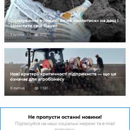
Страхування врожаю, як не «молитися» на дощ і
захистити свій бізнес
7 липня
502
Нові критерії критичності підприємств — що це
означає для агробізнесу
8 липня
1 581
Не пропусти останні новини!
Підписуйся на наші соціальні мережі та e-mail
розсилку.