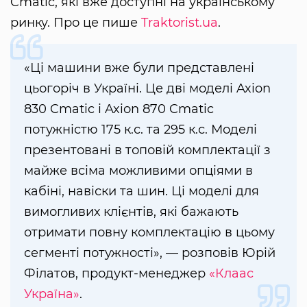
Cmatic, які вже доступні на українському
ринку. Про це пише
Traktorist.ua
.
«Ці машини вже були представлені
цьогоріч в Україні. Це дві моделі Axion
830 Cmatic і Axion 870 Cmatic
потужністю 175 к.с. та 295 к.с. Моделі
презентовані в топовій комплектації з
майже всіма можливими опціями в
кабіні, навіски та шин. Ці моделі для
вимогливих клієнтів, які бажають
отримати повну комплектацію в цьому
сегменті потужності», — розповів Юрій
Філатов, продукт-менеджер
«Клаас
Україна»
.