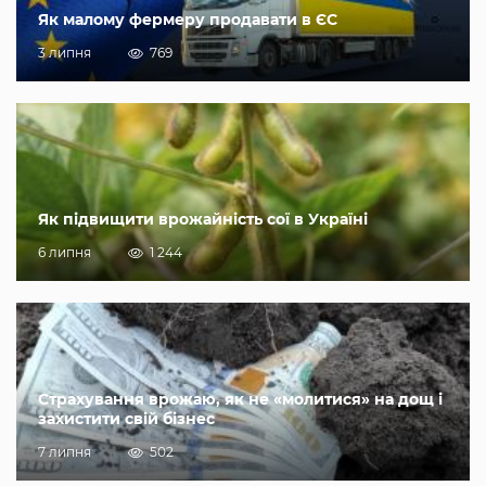
Як малому фермеру продавати в ЄС
3 липня
769
Як підвищити врожайність сої в Україні
6 липня
1 244
Страхування врожаю, як не «молитися» на дощ і
захистити свій бізнес
7 липня
502