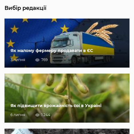
Вибір редакції
Як малому фермеру продавати в ЄС
3 липня
769
Як підвищити врожайність сої в Україні
6 липня
1 244