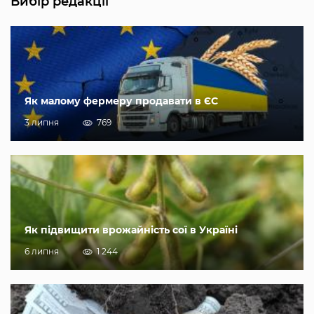
Вибір редакції
Як малому фермеру продавати в ЄС
3 липня
769
Як підвищити врожайність сої в Україні
6 липня
1 244