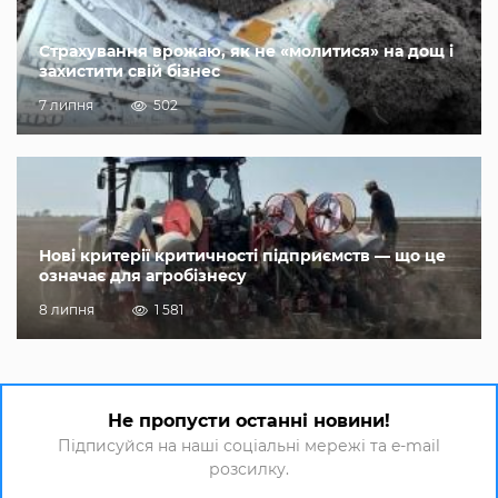
Страхування врожаю, як не «молитися» на дощ і
захистити свій бізнес
7 липня
502
Нові критерії критичності підприємств — що це
означає для агробізнесу
8 липня
1 581
Не пропусти останні новини!
Підписуйся на наші соціальні мережі та e-mail
розсилку.