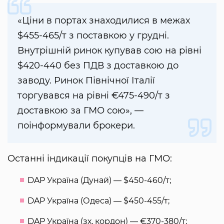
«Ціни в портах знаходилися в межах
$455-465/т з поставкою у грудні.
Внутрішній ринок купував сою на рівні
$420-440 без ПДВ з доставкою до
заводу. Ринок Північної Італії
торгувався на рівні €475-490/т з
доставкою за ГМО сою», —
поінформували брокери.
Останні індикації покупців на ГМО:
DAP Україна (Дунай) — $450-460/т;
DAP Україна (Одеса) — $450-455/т;
DAP Україна (зх. кордон) — €370-380/т;