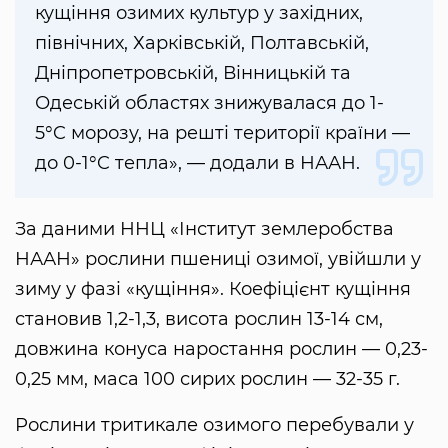
кущіння озимих культур у західних,
північних, Харківській, Полтавській,
Дніпропетровській, Вінницькій та
Одеській областях знижувалася до 1-
5°C морозу, на решті території країни —
до 0-1°C тепла», — додали в НААН.
За даними ННЦ «Інститут землеробства
НААН» рослини пшениці озимої, увійшли у
зиму у фазі «кущіння». Коефіцієнт кущіння
становив 1,2-1,3, висота рослин 13-14 см,
довжина конуса наростання рослин — 0,23-
0,25 мм, маса 100 сирих рослин — 32-35 г.
Рослини тритикале озимого перебували у