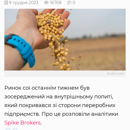
9 грудня 2023
16768
0
Kurkul.com
Ринок сої останнім тижнем був
зосереджений на внутрішньому попиті,
який покривався зі сторони переробних
підприємств. Про це розповіли аналітики
Spike Brokers
.