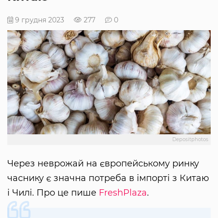
9 грудня 2023
277
0
Depositphotos
Через неврожай на європейському ринку
часнику є значна потреба в імпорті з Китаю
і Чилі. Про це пише
FreshPlaza
.