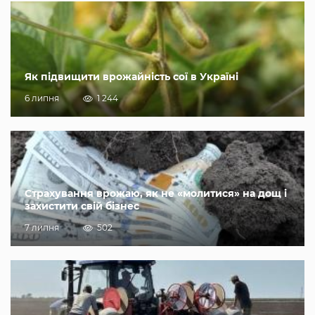
Як підвищити врожайність сої в Україні
6 липня
1 244
Страхування врожаю, як не «молитися» на дощ і
захистити свій бізнес
7 липня
502