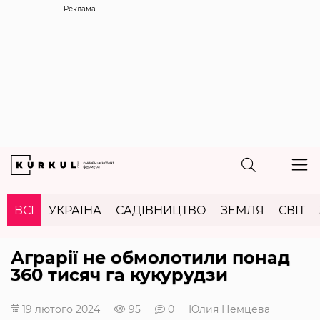
Реклама
ВСІ
УКРАЇНА
САДІВНИЦТВО
ЗЕМЛЯ
СВІТ
Аграрії не обмолотили понад
360 тисяч га кукурудзи
19 лютого 2024
95
0
Юлия Немцева