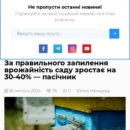
Не пропусти останні новини!
Підписуйся на наші соціальні мережі та e-mail
розсилку.
За правильного запилення
врожайність саду зростає на
30-40% — пасічник
18 лютого 2024
76
0
Юлия Немцева