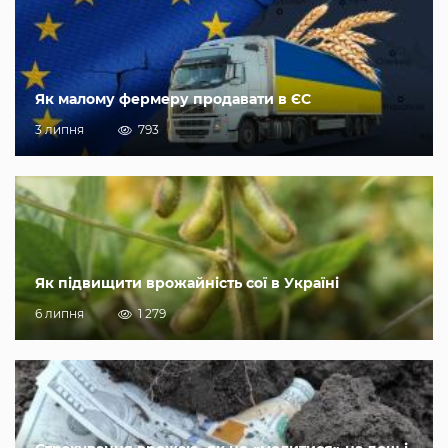
Як малому фермеру продавати в ЄС
3 липня
793
Як підвищити врожайність сої в Україні
6 липня
1 279