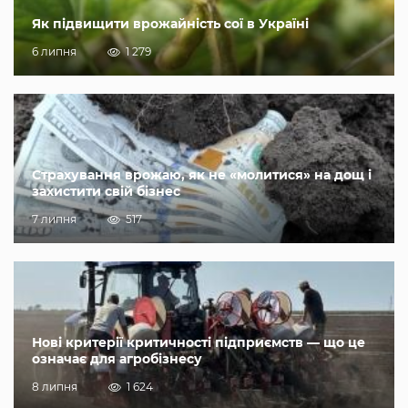
Як підвищити врожайність сої в Україні
6 липня
1 279
Страхування врожаю, як не «молитися» на дощ і
захистити свій бізнес
7 липня
517
Нові критерії критичності підприємств — що це
означає для агробізнесу
8 липня
1 624