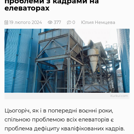
проблеми з кадрами на
елеваторах
19 лютого 2024
377
0
Юлия Немцева
Kurkul.com
Цьогоріч, як і в попередні воєнні роки,
спільною проблемою всіх елеваторів є
проблема дефіциту кваліфікованих кадрів.