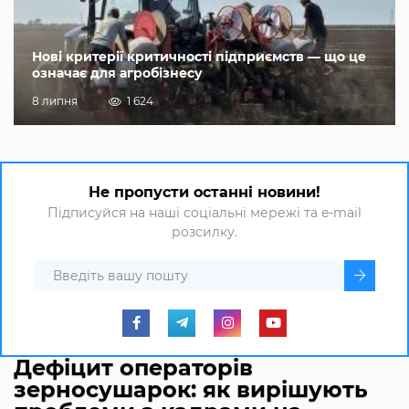
Нові критерії критичності підприємств — що це
означає для агробізнесу
8 липня
1 624
Не пропусти останні новини!
Підписуйся на наші соціальні мережі та e-mail
розсилку.
Дефіцит операторів
зерносушарок: як вирішують