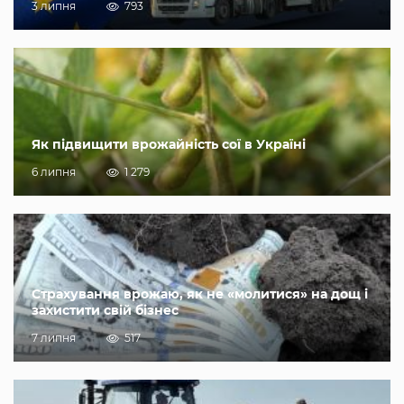
3 липня
793
Як підвищити врожайність сої в Україні
6 липня
1 279
Страхування врожаю, як не «молитися» на дощ і
захистити свій бізнес
7 липня
517