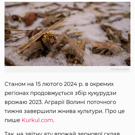
Kurkul.com
Станом на 15 лютого 2024 р. в окремих
регіонах продовжується збір кукурудзи
врожаю 2023. Аграрії Волині поточного
тижня завершили жнива культури. Про це
пише
Kurkul.com
.
Так, на звітну ату врожай зернової склав