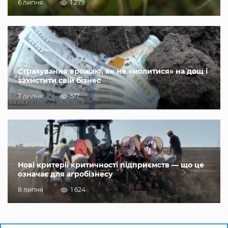
6 липня
1 279
Страхування врожаю, як не «молитися» на дощ і
захистити свій бізнес
7 липня
517
Нові критерії критичності підприємств — що це
означає для агробізнесу
8 липня
1 624