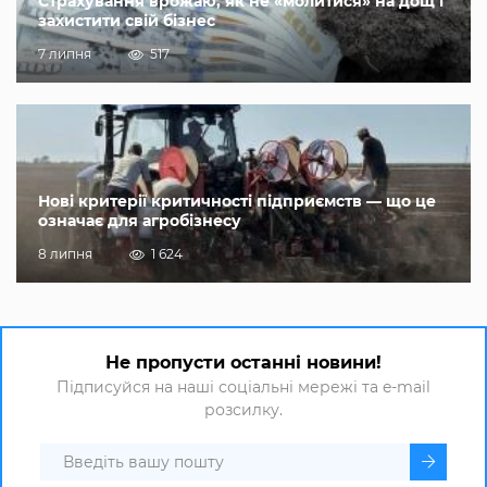
Страхування врожаю, як не «молитися» на дощ і
захистити свій бізнес
7 липня
517
Нові критерії критичності підприємств — що це
означає для агробізнесу
8 липня
1 624
Не пропусти останні новини!
Підписуйся на наші соціальні мережі та e-mail
розсилку.