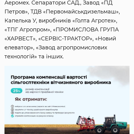
Аеромех. Сепаратори САД., Завод «ПД
Пeтров», ТДВ «Первомайськдизельмаш»,
Капелька У, виробників «Голта Агротех»,
«ТПГ Агропром», «ПРОМИСЛОВА ГРУПА
«ХАРВЕСТ», «СЕРВІС-ТРАКТОР», «Новий
елеватор», «Завод агропромислових
технологій» та інших.