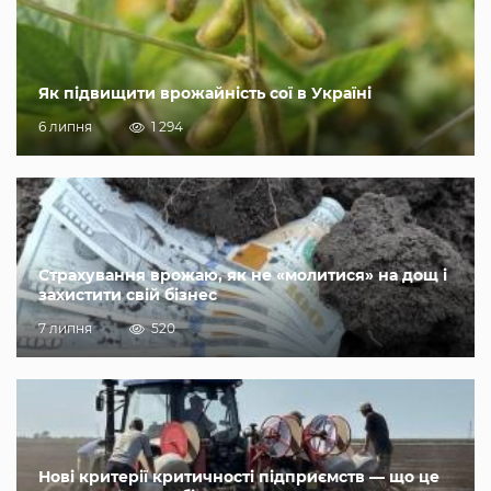
Як підвищити врожайність сої в Україні
6 липня
1 294
Страхування врожаю, як не «молитися» на дощ і
захистити свій бізнес
7 липня
520
Нові критерії критичності підприємств — що це