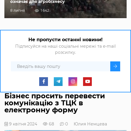
означає для агробізнесу
8 липня
1 642
Не пропусти останні новини!
Підписуйся на наші соціальні мережі та e-mail
розсилку.
Бізнес просить перевести
комунікацію з ТЦК в
електронну форму
9 квітня 2024
68
0
Юлия Немцева