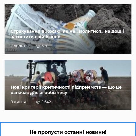
Страхування врожаю, як не «молитися» на дощ і
захистити свій бізнес
7 липня
520
Нові критерії критичності підприємств — що це
означає для агробізнесу
8 липня
1 642
Не пропусти останні новини!