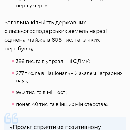
першу чергу.
Загальна кількість державних
сільськогосподарських земель наразі
оцінена майже в 806 тис. га, з яких
перебуває:
386 тис. га в управлінні ФДМУ;
277 тис. га в Національній академії аграрних
наук;
99,2 тис. га в Мін'юсті;
понад 40 тис. га в інших міністерствах.
«Проєкт сприятиме позитивному