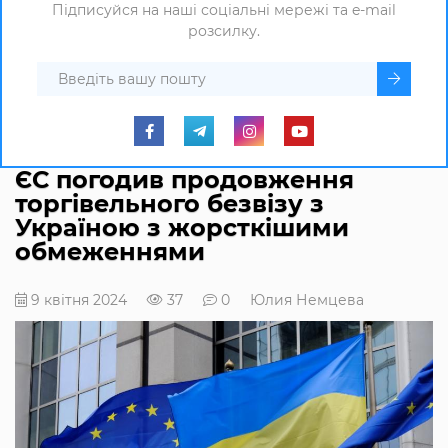
Підписуйся на наші соціальні мережі та e-mail
розсилку.
ЄС погодив продовження
торгівельного безвізу з
Україною з жорсткішими
обмеженнями
9 квітня 2024
37
0
Юлия Немцева