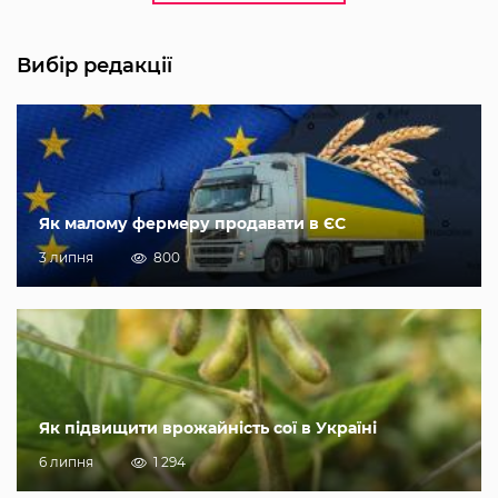
Вибір редакції
Як малому фермеру продавати в ЄС
3 липня
800
Як підвищити врожайність сої в Україні
6 липня
1 294