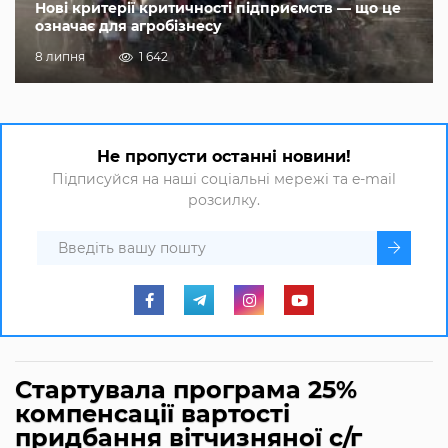
Нові критерії критичності підприємств — що це
означає для агробізнесу
8 липня
1 642
Не пропусти останні новини!
Підписуйся на наші соціальні мережі та e-mail
розсилку.
Стартувала програма 25%
компенсації вартості
придбання вітчизняної с/г