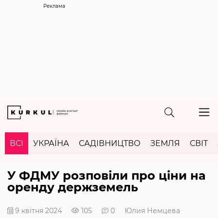
Реклама
ВСІ
УКРАЇНА
САДІВНИЦТВО
ЗЕМЛЯ
СВІТ
У ФДМУ розповіли про ціни на
оренду держземель
9 квітня 2024
105
0
Юлия Немцева