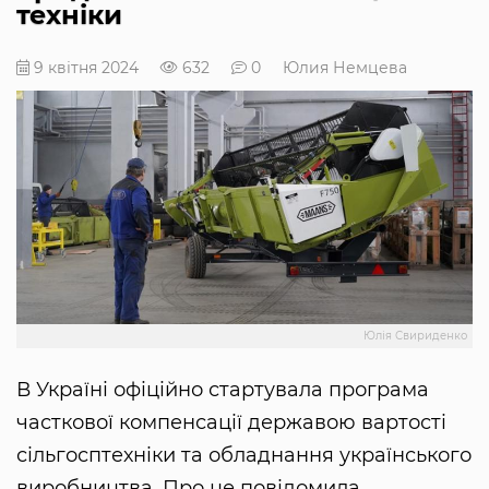
техніки
9 квітня 2024
632
0
Юлия Немцева
Юлія Свириденко
В Україні офіційно стартувала програма
часткової компенсації державою вартості
сільгосптехніки та обладнання українського
виробництва. Про це повідомила