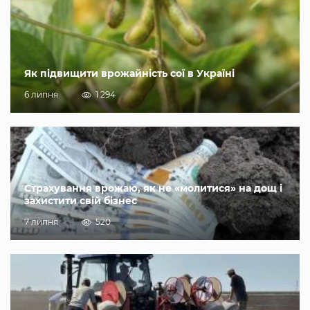
Як підвищити врожайність сої в Україні
6 липня
1 294
Страхування врожаю, як не «молитися» на дощ і
захистити свій бізнес
7 липня
520