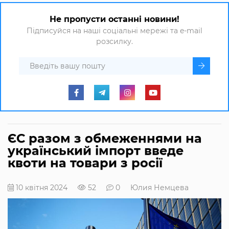
Не пропусти останні новини!
Підписуйся на наші соціальні мережі та e-mail
розсилку.
ЄС разом з обмеженнями на
український імпорт введе
квоти на товари з росії
10 квітня 2024
52
0
Юлия Немцева