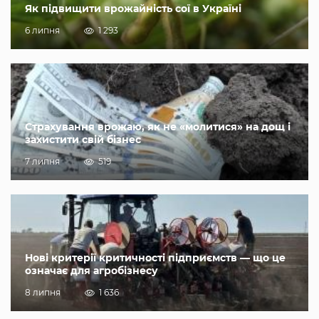
Як підвищити врожайність сої в Україні
6 липня
1 293
Страхування врожаю, як не «молитися» на дощ і
захистити свій бізнес
7 липня
519
Нові критерії критичності підприємств — що це
означає для агробізнесу
8 липня
1 636