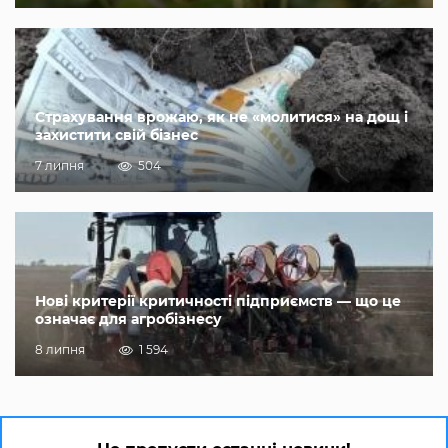
Страхування врожаю, як не «молитися» на дощ і
захистити свій бізнес
7 липня
504
Нові критерії критичності підприємств — що це
означає для агробізнесу
8 липня
1 594