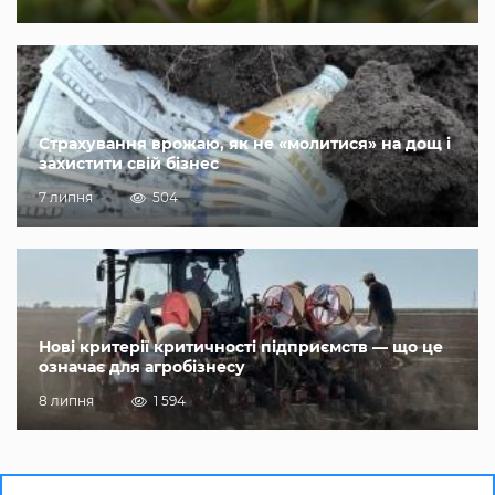
Страхування врожаю, як не «молитися» на дощ і
захистити свій бізнес
7 липня
504
Нові критерії критичності підприємств — що це
означає для агробізнесу
8 липня
1 594