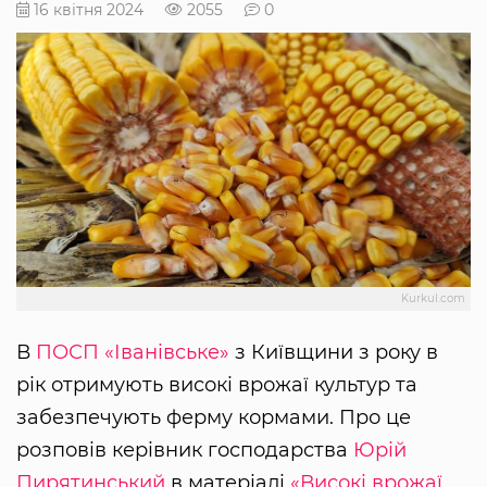
16 квітня 2024
2055
0
Kurkul.com
В
ПОСП «Іванівське»
з Київщини з року в
рік отримують високі врожаї культур та
забезпечують ферму кормами. Про це
розповів керівник господарства
Юрій
Пирятинський
в матеріалі
«Високі врожаї