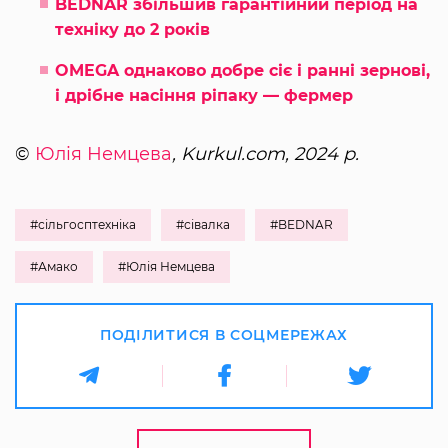
BEDNAR збільшив гарантійний період на
техніку до 2 років
OMEGA однаково добре сіє і ранні зернові,
і дрібне насіння ріпаку — фермер
©
Юлія Немцева
, Kurkul.com, 2024 р.
#сільгосптехніка
#сівалка
#BEDNAR
#Амако
#Юлія Немцева
ПОДІЛИТИСЯ В СОЦМЕРЕЖАХ