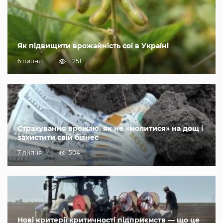
Як підвищити врожайність сої в Україні
6 липня
1 251
Страхування врожаю, як не «молитися» на дощ і
захистити свій бізнес
7 липня
504
Нові критерії критичності підприємств — що це