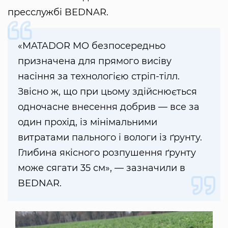
пресслужбі BEDNAR.
«MATADOR MO безпосередньо
призначена для прямого висіву
насіння за технологією стріп-тілл.
Звісно ж, що при цьому здійснюється
одночасне внесення добрив — все за
один прохід, із мінімальними
витратами пального і вологи із ґрунту.
Глибина якісного розпушення ґрунту
може сягати 35 см», — зазначили в
BEDNAR.