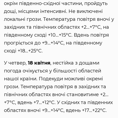
окрім південно-східної частини, пройдуть
дощі, місцями інтенсивні. Не виключені
локальні грози. Температура повітря вночі у
західних та північних областях +2…+7°C, на
південному сході +10…+15°C. Вдень повітря
прогріється до +9…+14°C, на південному
сході +18…+25°C.
У четвер,
18 квітня
, нестійка з дощами
погода очікується у більшості областей
нашої країни. Подекуди можливі окремі
грози. Температура повітря в західних та
північних областях вночі становитиме +2…
+7°C, вдень +7…+12°C. У східних та південних
областях вночі +9…+14°C, вдень +17…+22°C.