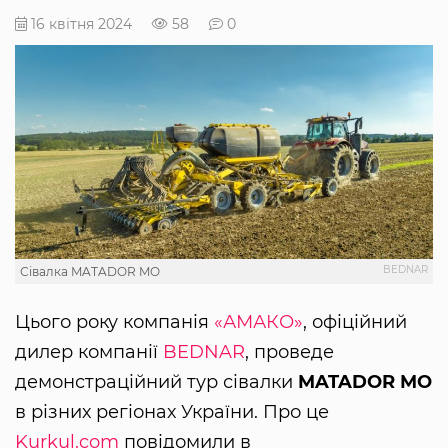
16 квітня 2024
58
0
BEDNAR
Сівалка MATADOR MO
Цього року компанія
«АМАКО»
, офіційний
дилер компанії
BEDNAR
, проведе
демонстраційний тур сівалки
MATADOR MO
в різних регіонах України. Про це
Kurkul.com
повідомили в