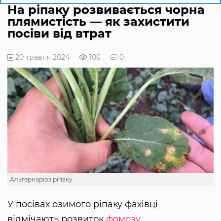
На ріпаку розвивається чорна
плямистість — як захистити
посіви від втрат
20 травня 2024
106
0
Альтернаріоз ріпаку
У посівах озимого ріпаку фахівці
відмічають розвиток
фомозу
,