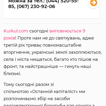
можна за тел.: (044) 520-55-
85, (067) 230-92-06
Kurkul.com
сьогодні
виповнюється 9
років
! Проте нам не до святкувань, адже
третій рік триває повномасштабне
вторгнення, українські землі захоплюються,
села і міста нищаться, багато хто пішов на
фронт, та найстрашніше — гинуть наші
близькі.
Тому сьогодні разом зі
спільнотою «Останній капіталіст» ми
розпочинаємо збір на засоби
радіоелектронної боротьби для одного з