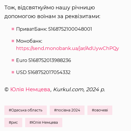
Тож, відсвяткуймо нашу річницю
допомогою воїнам за реквізитами:
ПриватБанк: 5168752100048001
Монобанк:
https://send.monobank.ua/jar/AdUywChPQy
Euro 5168752013988236
USD 5168752017054332
©
Юлія Немцева
, Kurkul.com, 2024 р.
#Одеська область
#посівна 2024
#овочеві
#рис
#Юлія Немцева