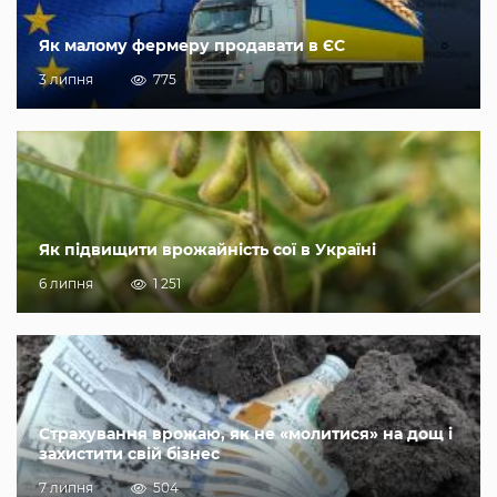
Як малому фермеру продавати в ЄС
3 липня
775
Як підвищити врожайність сої в Україні
6 липня
1 251
Страхування врожаю, як не «молитися» на дощ і
захистити свій бізнес
7 липня
504