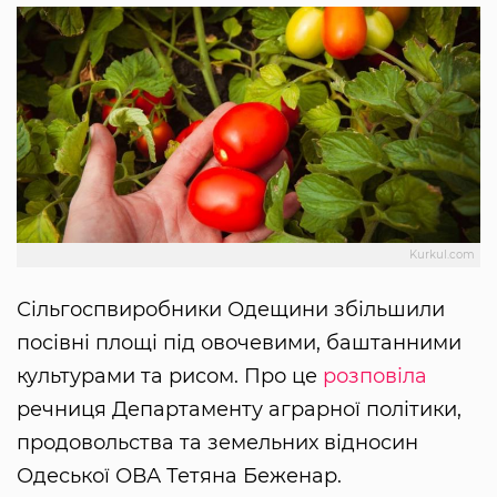
Kurkul.com
Сільгоспвиробники Одещини збільшили
посівні площі під овочевими, баштанними
культурами та рисом. Про це
розповіла
речниця Департаменту аграрної політики,
продовольства та земельних відносин
Одеської ОВА Тетяна Беженар.