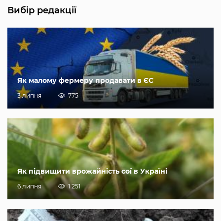
Вибір редакції
Як малому фермеру продавати в ЄС
3 липня
775
Як підвищити врожайність сої в Україні
6 липня
1 251