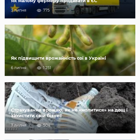
Як малому фермеру продавати в ЄС
3 липня
775
Як підвищити врожайність сої в Україні
6 липня
1 251
Страхування врожаю, як не «молитися» на дощ і
захистити свій бізнес
7 липня
504