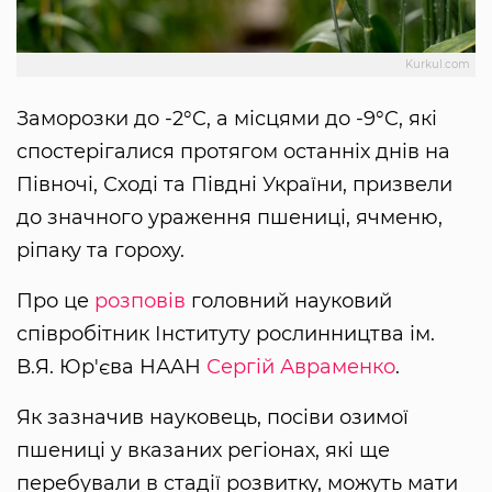
Kurkul.com
Заморозки до -2°C, а місцями до -9°C, які
спостерігалися протягом останніх днів на
Півночі, Сході та Півдні України, призвели
до значного ураження пшениці, ячменю,
ріпаку та гороху.
Про це
розповів
головний науковий
співробітник Інституту рослинництва ім.
В.Я. Юр'єва НААН
Сергій Авраменко
.
Як зазначив науковець, посіви озимої
пшениці у вказаних регіонах, які ще
перебували в стадії розвитку, можуть мати