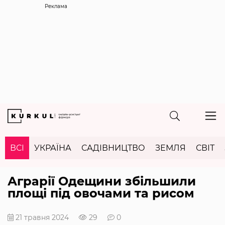
Реклама
ВСІ
УКРАЇНА
САДІВНИЦТВО
ЗЕМЛЯ
СВІТ
Аграрії Одещини збільшили
площі під овочами та рисом
21 травня 2024
29
0