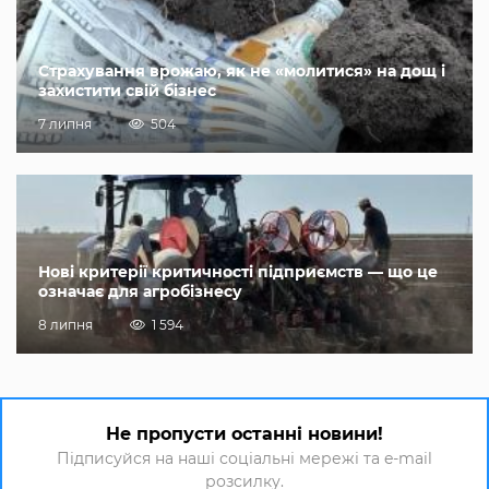
Страхування врожаю, як не «молитися» на дощ і
захистити свій бізнес
7 липня
504
Нові критерії критичності підприємств — що це
означає для агробізнесу
8 липня
1 594
Не пропусти останні новини!
Підписуйся на наші соціальні мережі та e-mail
розсилку.