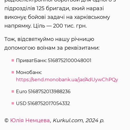
підрозділів 125 бригади, який наразі
виконує бойові задачі на харківському
напрямку. Ціль — 200 тис. грн.
Тож, відсвяткуймо нашу річницю
допомогою воїнам за реквізитами:
ПриватБанк: 5168752100048001
Монобанк:
https://send.monobank.ua/jar/AdUywChPQy
Euro 5168752013988236
USD 5168752017054332
©
Юлія Немцева
, Kurkul.com, 2024 р.