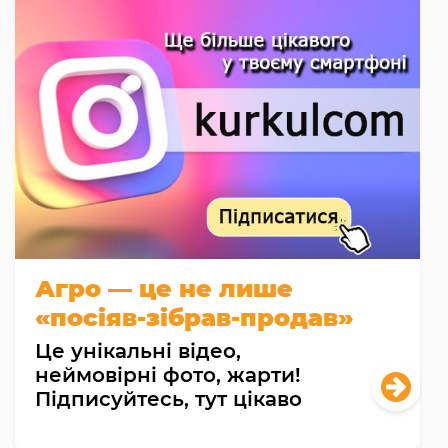
Агро — це не лише
«посіяв-зібрав-продав»
Це унікальні відео,
неймовірні фото, жарти!
Підписуйтесь, тут цікаво