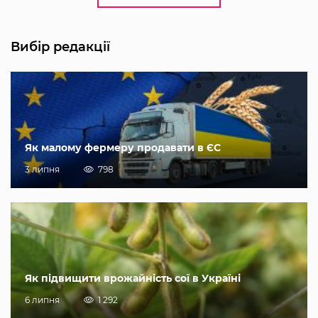
Вибір редакції
Як малому фермеру продавати в ЄС
3 липня
798
Як підвищити врожайність сої в Україні
6 липня
1 292