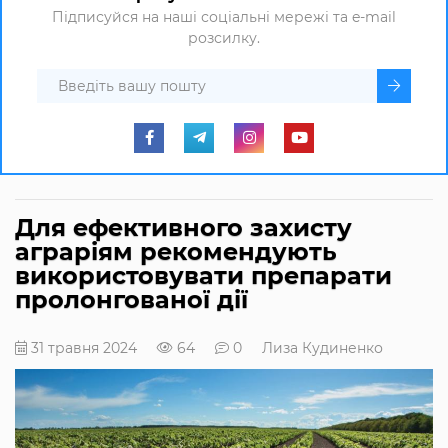
Підписуйся на наші соціальні мережі та e-mail
розсилку.
Для ефективного захисту
аграріям рекомендують
використовувати препарати
пролонгованої дії
31 травня 2024
64
0
Лиза Кудиненко