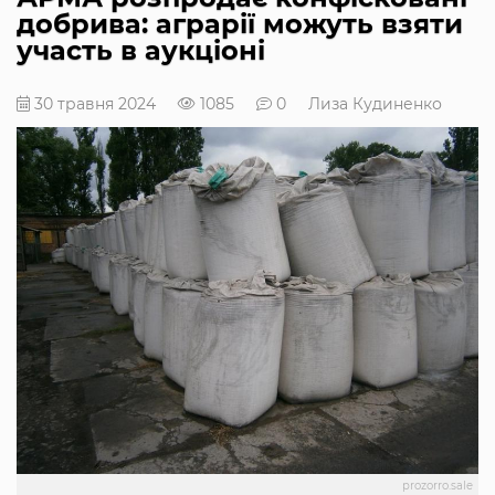
добрива: аграрії можуть взяти
участь в аукціоні
30 травня 2024
1085
0
Лиза Кудиненко
prozorro.sale