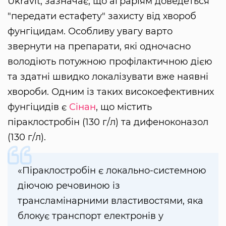
Ukravit, зазначає, що аграріям доведеться
"передати естафету" захисту від хвороб
фунгіцидам. Особливу увагу варто
звернути на препарати, які одночасно
володіють потужною профілактичною дією
та здатні швидко локалізувати вже наявні
хвороби. Одним із таких високоефективних
фунгіцидів є
Сінан
, що містить
піраклостробін (130 г/л) та дифеноконазол
(130 г/л).
«Піраклостробін є локально-системною
діючою речовиною із
трансламінарними властивостями, яка
блокує транспорт електронів у