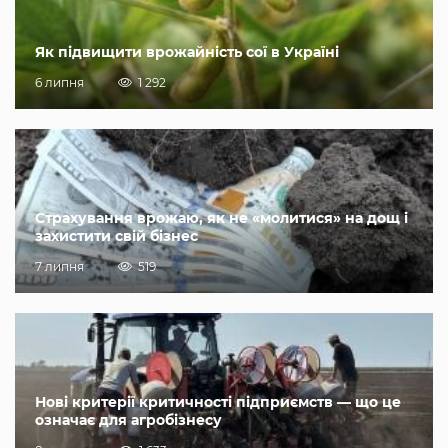
Як підвищити врожайність сої в Україні
6 липня
1 292
Страхування врожаю, як не «молитися» на дощ і
захистити свій бізнес
7 липня
519
Нові критерії критичності підприємств — що це
означає для агробізнесу