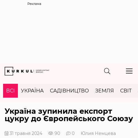
Реклама
ВСІ
УКРАЇНА
САДІВНИЦТВО
ЗЕМЛЯ
СВІТ
Україна зупинила експорт
цукру до Європейського Союзу
31 травня 2024
90
0
Юлия Немцева