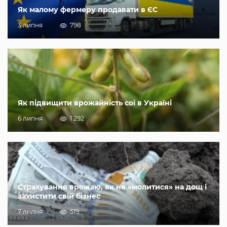
Як малому фермеру продавати в ЄС
3 липня
798
Як підвищити врожайність сої в Україні
6 липня
1 292
Страхування врожаю, як не «молитися» на дощ і
захистити свій бізнес
7 липня
519