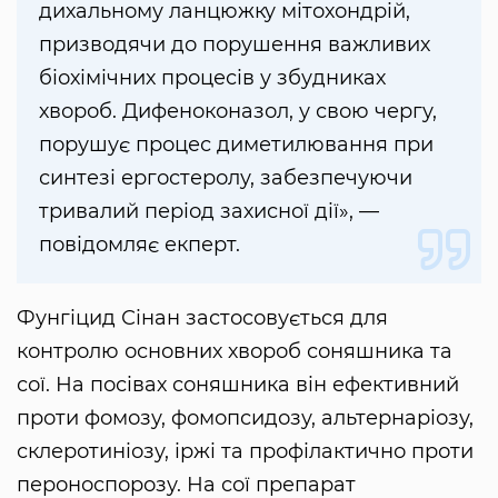
дихальному ланцюжку мітохондрій,
призводячи до порушення важливих
біохімічних процесів у збудниках
хвороб. Дифеноконазол, у свою чергу,
порушує процес диметилювання при
синтезі ергостеролу, забезпечуючи
тривалий період захисної дії», —
повідомляє екперт.
Фунгіцид Сінан застосовується для
контролю основних хвороб соняшника та
сої. На посівах соняшника він ефективний
проти фомозу, фомопсидозу, альтернаріозу,
склеротиніозу, іржі та профілактично проти
пероноспорозу. На сої препарат