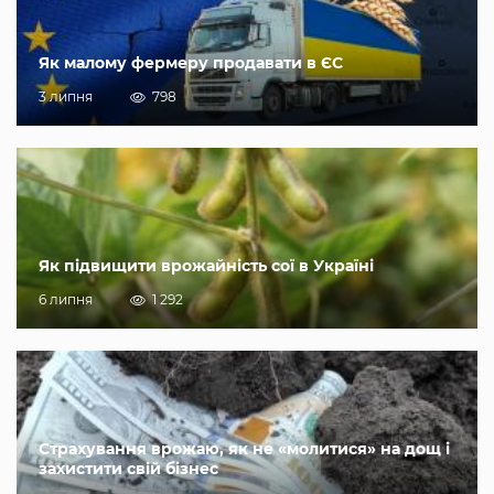
Як малому фермеру продавати в ЄС
3 липня
798
Як підвищити врожайність сої в Україні
6 липня
1 292
Страхування врожаю, як не «молитися» на дощ і
захистити свій бізнес