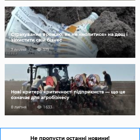
Страхування врожаю, як не «молитися» на дощ і
захистити свій бізнес
7 липня
519
Нові критерії критичності підприємств — що це
означає для агробізнесу
8 липня
1 633
Не пропусти останні новини!