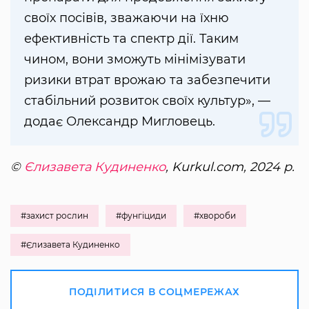
своїх посівів, зважаючи на їхню
ефективність та спектр дії. Таким
чином, вони зможуть мінімізувати
ризики втрат врожаю та забезпечити
стабільний розвиток своїх культур», —
додає Олександр Мигловець.
©
Єлизавета Кудиненко
, Kurkul.com, 2024 р.
#захист рослин
#фунгіциди
#хвороби
#Єлизавета Кудиненко
ПОДІЛИТИСЯ В СОЦМЕРЕЖАХ