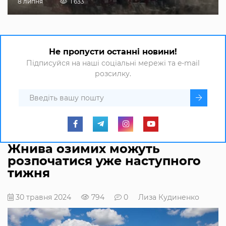
8 липня
1 633
Не пропусти останні новини!
Підписуйся на наші соціальні мережі та e-mail
розсилку.
Жнива озимих можуть
розпочатися уже наступного
тижня
30 травня 2024
794
0
Лиза Кудиненко