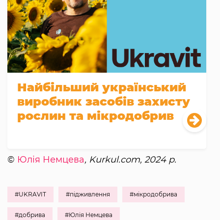
Найбільший український
виробник засобів захисту
рослин та мікродобрив
©
Юлія Немцева
, Kurkul.com, 2024 р.
#UKRAVIT
#підживлення
#мікродобрива
#добрива
#Юлія Немцева