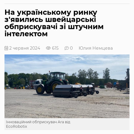
На українському ринку
з'явились швейцарські
обприскувачі зі штучним
інтелектом
2 червня 2024
615
0
Юлия Немцева
Інноваційний обприскувач Ara від
EcoRobotix