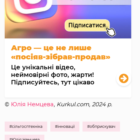
Агро — це не лише
«посіяв-зібрав-продав»
Це унікальні відео,
неймовірні фото, жарти!
Підписуйтесь, тут цікаво
©
Юлія Немцева
, Kurkul.com, 2024 р.
#сільгосптехніка
#інновації
#обприскувач
#Юлія Немцева