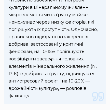
«Повністю забезпечити потреби
культури в мінеральному живленні
мікроелементами із ґрунту майже
неможливо через низку факторів, які
погіршують їх доступність. Одночасно,
правильно підібрані позакореневі
добрива, застосовані у критичні
фенофази, на 10-15% поліпшують
коефіцієнти засвоєння головних
елементів мінерального живлення (N,
P, K) із добрив та ґрунту, підвищують
антистресовий ефект і на 10-20% —
врожайність культур», — розповів
фахівець.