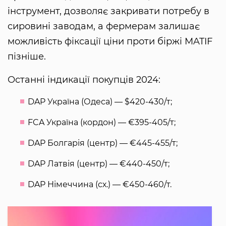
інструмент, дозволяє закривати потребу в
сировині заводам, а фермерам залишає
можливість фіксації ціни проти біржі MATIF
пізніше.
Останні індикації покупців 2024:
DAP Україна (Одеса) — $420-430/т;
FCA Україна (кордон) — €395-405/т;
DAP Болгарія (центр) — €445-455/т;
DAP Латвія (центр) — €440-450/т;
DAP Німеччина (сх.) — €450-460/т.