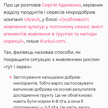
Про це розповів
Сергій Адаменко
, керівник
відділу продуктів і сервісів мікродобрив
компанії
Ukravit
, у блозі
«Особливості
живлення культур у поточному сезоні: вміст
елементів живлення в ґрунтах та методи
корекції»
, пише
Kurkul.com
.
Так, фахівець називав способи, як
покращити ситуацію з живленням рослин
«тут і зараз»:
Застосування кальцієвих добрив-
меліорантів. Тобто варто застосовувати
вапнякові добрива на основі результатів
дослідження ґрунту. Це не обов'язково
мають бути норми 6-8 т/га, а хоча б
підтримуючі — 2-3 т/га. Це дасть змогу