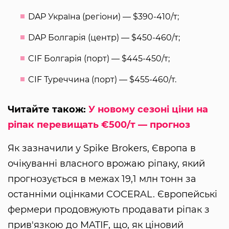
DAP Україна (регіони) — $390-410/т;
DAP Болгарія (центр) — $450-460/т;
CIF Болгарія (порт) — $445-450/т;
CIF Туреччина (порт) — $455-460/т.
Читайте також:
У новому сезоні ціни на
ріпак перевищать €500/т — прогноз
Як зазначили у Spike Brokers, Європа в
очікуванні власного врожаю ріпаку, який
прогнозується в межах 19,1 млн тонн за
останніми оцінками COCERAL. Європейські
фермери продовжують продавати ріпак з
прив'язкою до MATIF, що, як ціновий