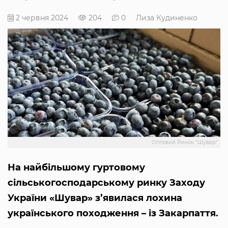
2 червня 2024
204
0
Лиза Кудиненко
Оптовий Ринок "Шувар"
На найбільшому гуртовому
сільськогосподарському ринку Заходу
України «Шувар» з’явилася лохина
українського походження – із Закарпаття.