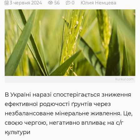
3 червня 2024
56
0
Юлия Немцева
Kurkul.com
В Україні наразі спостерігається зниження
ефективної родючості ґрунтів через
незбалансоване мінеральне живлення. Це,
своєю чергою, негативно впливає на с/г
культури