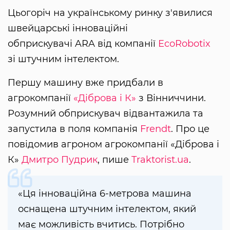
Цьогоріч на українському ринку з'явилися
швейцарські інноваційні
обприскувачі ARA від компанії
EcoRobotix
зі штучним інтелектом.
Першу машину вже придбали в
агрокомпанії
«Діброва і К»
з Вінниччини.
Розумний обприскувач відвантажила та
запустила в поля компанія
Frendt
. Про це
повідомив агроном агрокомпанії «Діброва і
К»
Дмитро Пудрик
, пише
Traktorist.ua
.
«Ця інноваційна 6-метрова машина
оснащена штучним інтелектом, який
має можливість вчитись. Потрібно