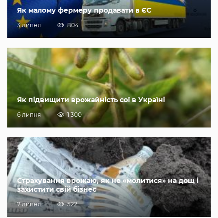
Як малому фермеру продавати в ЄС
3 липня
804
Як підвищити врожайність сої в Україні
6 липня
1 300
Страхування врожаю, як не «молитися» на дощ і
захистити свій бізнес
7 липня
522