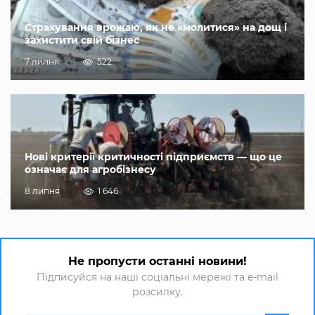
Страхування врожаю, як не «молитися» на дощ і
захистити свій бізнес
7 липня
522
Нові критерії критичності підприємств — що це
означає для агробізнесу
8 липня
1 646
Не пропусти останні новини!
Підписуйся на наші соціальні мережі та e-mail
розсилку.