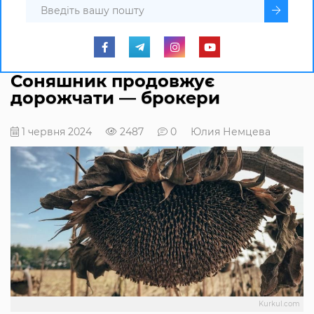
Соняшник продовжує
дорожчати — брокери
1 червня 2024
2487
0
Юлия Немцева
Kurkul.com