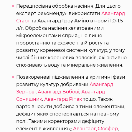
Передпосівна обробка насіння. Для цього
експерт рекомендує використати
Авангард
Старт
та Авангард Гроу Аміно в нормі 1,0-1,5
л/т. Обробка насіння хелатованими
мікроелементами сприяє не лише
проростанню та схожості, а й росту та
розвитку кореневої системи культур, у тому
числі бічних кореневих волосків, які активно
споживають воду та мінеральне живлення.
Позакореневі підживлення в критичні фази
розвитку культур добривами
Авангард
Зернові
,
Авангард Бобові
,
Авангард
Соняшник
,
Авангард Ріпак
тощо. Також
варто вносити добрива з тими елементами,
дефіцит яких спостерігається на певному
полі. Такими коректорами дефіциту
елементів живлення є
Авангард Фосфор
,