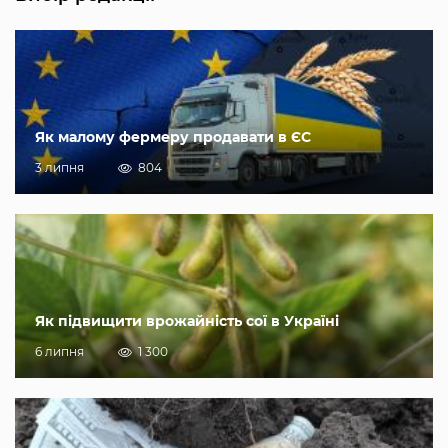
Як малому фермеру продавати в ЄС
3 липня
804
Як підвищити врожайність сої в Україні
6 липня
1 300