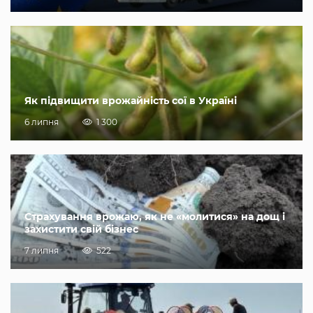
Як підвищити врожайність сої в Україні
6 липня
1 300
Страхування врожаю, як не «молитися» на дощ і
захистити свій бізнес
7 липня
522