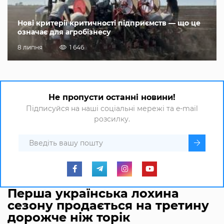
Нові критерії критичності підприємств — що це
означає для агробізнесу
8 липня
1 646
Не пропусти останні новини!
Підписуйся на наші соціальні мережі та e-mail
розсилку.
Перша українська лохина
сезону продається на третину
дорожче ніж торік