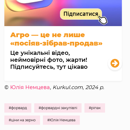
Агро — це не лише
«посіяв-зібрав-продав»
Це унікальні відео,
неймовірні фото, жарти!
Підписуйтесь, тут цікаво
©
Юлія Немцева
, Kurkul.com, 2024 р.
#форвард
#форвардні закупівлі
#ріпак
#ціни на зерно
#Юлія Немцева