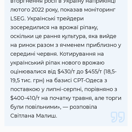
вторгнення росії в Україну наприкінці
лютого 2022 року, показав моніторинг
LSEG. Українські трейдери
зосередилися на врожаї ріпаку,
оскільки це рання культура, яка вийде
на ринок разом з ячменем приблизно у
середині червня. Котирування на
український ріпак нового врожаю
оцінювалися від $430/т до $455/т (18,5-
19,5 тис. грн) на базисі CPT-Одеса з
поставкою у липні-серпні, порівняно з
$400-410/т на початку травня, але торги
були повільними», — розповіла
Світлана Малиш.