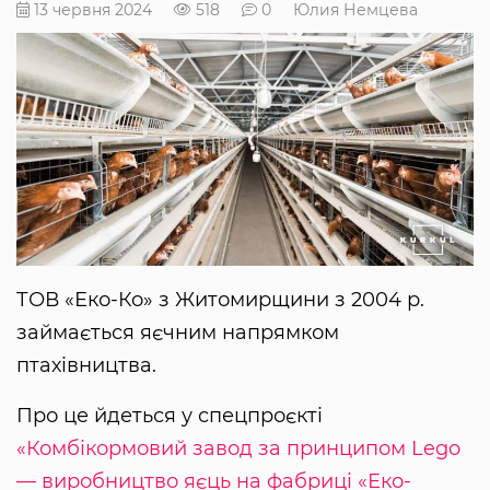
13 червня 2024
518
0
Юлия Немцева
ТОВ «Еко-Ко» з Житомирщини з 2004 р.
займається яєчним напрямком
птахівництва.
Про це йдеться у спецпроєкті
«Комбікормовий завод за принципом Lego
— виробництво яєць на фабриці «Еко-