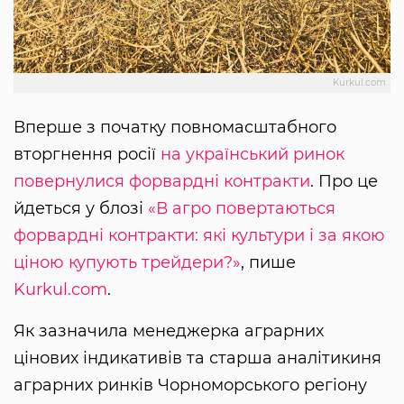
Kurkul.com
Вперше з початку повномасштабного
вторгнення росії
на український ринок
повернулися форвардні контракти
. Про це
йдеться у блозі
«В агро повертаються
форвардні контракти: які культури і за якою
ціною купують трейдери?»
, пише
Kurkul.com
.
Як зазначила менеджерка аграрних
цінових індикативів та старша аналітикиня
аграрних ринків Чорноморського регіону