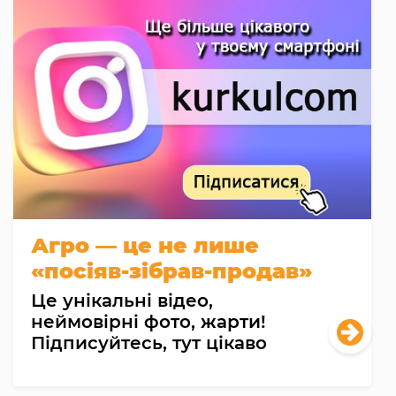
Агро — це не лише
«посіяв-зібрав-продав»
Це унікальні відео,
неймовірні фото, жарти!
Підписуйтесь, тут цікаво