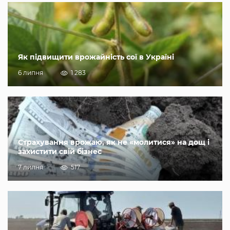
Як підвищити врожайність сої в Україні
6 липня
1 283
Страхування врожаю, як не «молитися» на дощ і
захистити свій бізнес
7 липня
517