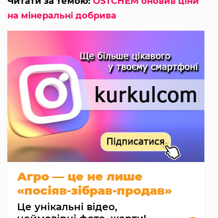
Читати за темою:
OSTCHEM оновив ціни
на мінеральні добрива
Агро — це не лише
«посіяв-зібрав-продав»
Це унікальні відео,