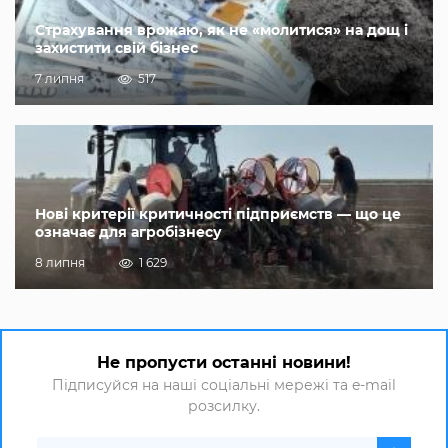
Страхування врожаю, як не «молитися» на дощ і
захистити свій бізнес
7 липня
517
Нові критерії критичності підприємств — що це
означає для агробізнесу
8 липня
1 629
Не пропусти останні новини!
Підписуйся на наші соціальні мережі та e-mail
розсилку.