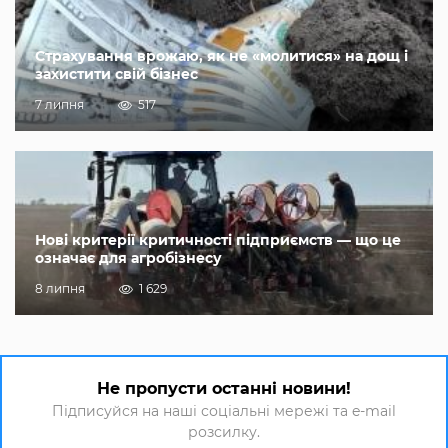
Страхування врожаю, як не «молитися» на дощ і
захистити свій бізнес
7 липня
517
Нові критерії критичності підприємств — що це
означає для агробізнесу
8 липня
1 629
Не пропусти останні новини!
Підписуйся на наші соціальні мережі та e-mail
розсилку.