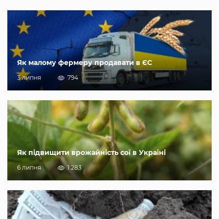
Як малому фермеру продавати в ЄС
3 липня
794
Як підвищити врожайність сої в Україні
6 липня
1 283