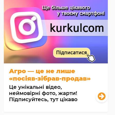
Агро — це не лише
«посіяв-зібрав-продав»
Це унікальні відео,
неймовірні фото, жарти!
Підписуйтесь, тут цікаво