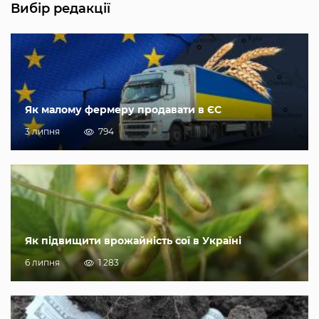
Вибір редакції
Як малому фермеру продавати в ЄС
3 липня
794
Як підвищити врожайність сої в Україні
6 липня
1 283