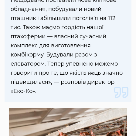
Нещодавно поставили нове кліткове
обладнання, побудували новий
пташник і збільшили поголів’я на 112
тис. Також маємо гордість нашої
птахоферми — власний сучасний
комплекс для виготовлення
комбікорму. Будували разом з
елеватором. Тепер упевнено можемо
говорити про те, що якість яєць значно
підвищилася», — розповів директор
«Еко-Ко».