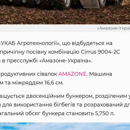
«Амазоне-Укра
«УКАБ Агротехнології», що відбудеться на
 причіпну посівну комбінацію Cirrus 9004-2C
в пресслужбі «Амазоне-Україна».
продуктивних сівалок
AMAZONE
. Машина
 та міжряддям 16,6 см.
нащується двосекційним бункером, розділеним 
 для використання бігбегів та розрахований д
гальний обсяг бункера становить 5,750 л.