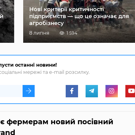
Нові критерії критичності
ій
підприємств — що це означає для
агробізнесу
8 липня
1 594
пусти останні новини!
оціальні мережі та e-mail розсилку.
ує фермерам новий посівний
rand