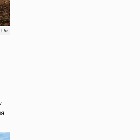
їна»
у
ля