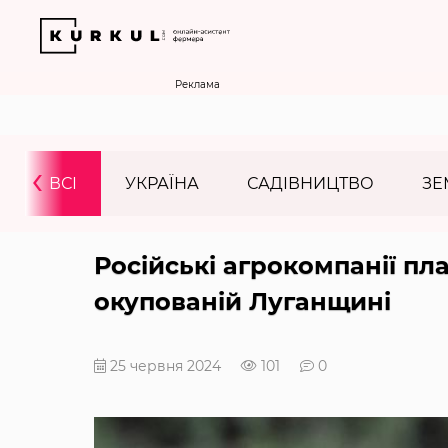
Реклама
‹
ВСІ
УКРАЇНА
САДІВНИЦТВО
ЗЕ
Російські агрокомпанії пл
окупованій Луганщині
25 червня 2024
101
0