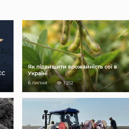
Як підвищити врожайність сої в
ЄС
Україні
6 липня
1 252