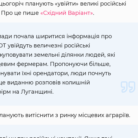
огоріч планують «увійти» великі російські
ї. Про це пише
«Східний Варіант»
.
влади почала ширитися інформація про
ОТ увійдуть величезні російські
скуповувати земельні ділянки людей, які
ісцевим фермерам. Пропонуючи більше,
нувати їхні орендатори, люди почнуть
це виданню розповів колишній
фірм на Луганщині.
анують витіснити з ринку місцевих аграріїв.