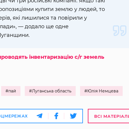
і чи три російські компанії. Якщо такі
ропозиціями купити землю у людей, то
рів, які лишилися та повірили у
влади», — додало ще одне
Луганщини.
проводять інвентаризацію с/г земель
#пай
#Луганська область
#Юлія Немцева
ОЦМЕРЕЖАХ
ВСІ МАТЕРІАЛ