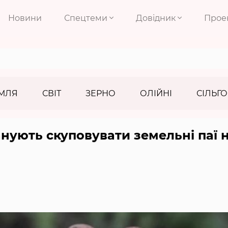
Новини
Спецтеми
Довідник
Прое
МЛЯ
СВІТ
ЗЕРНО
ОЛІЙНІ
СІЛЬГО
анують скуповувати земельні паї 