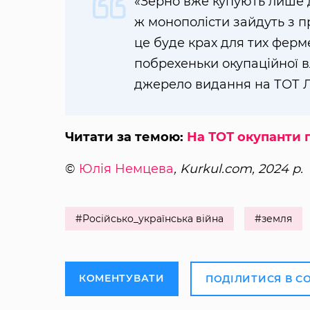
«Зерно вже купують лише дв
ж монополісти зайдуть з п
це буде крах для тих ферме
побрехеньки окупаційної 
джерело видання на ТОТ 
Читати за темою:
На ТОТ окупанти 
©
Юлія Немцева
, Kurkul.com, 2024 р.
#Російсько_українська війна
#земля
КОМЕНТУВАТИ
ПОДІЛИТИСЯ В С