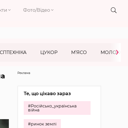
кти
Фото/Відео
›
СПТЕХНІКА
ЦУКОР
М’ЯСО
МОЛОКО
Реклама
на
Те, що цікаво зараз
#Російсько_українська
війна
#ринок землі