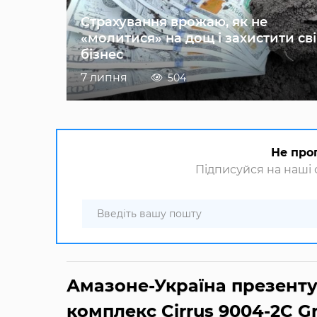
Страхування врожаю, як не
«молитися» на дощ і захистити св
бізнес
7 липня
504
Не про
Підписуйся на наші с
Амазоне-Україна презент
комплекс Cirrus 9004-2C G