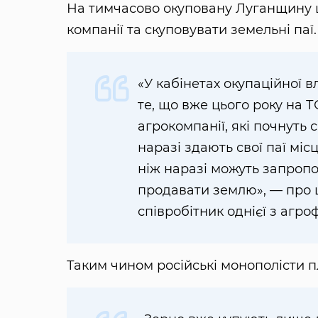
На тимчасово окуповану Луганщину ць
компанії та скуповувати земельні па
«У кабінетах окупаційної 
те, що вже цього року на Т
агрокомпанії, які почнуть 
наразі здають свої паї м
ніж наразі можуть запропо
продавати землю», — про 
співробітник однієї з агро
Таким чином російські монополісти пл