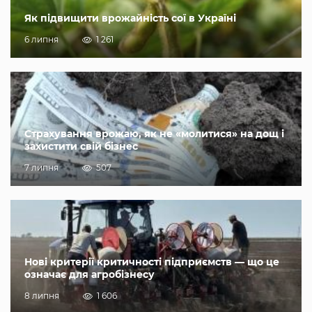
Як підвищити врожайність сої в Україні
6 липня
1 261
Страхування врожаю, як не «молитися» на дощ і
захистити свій бізнес
7 липня
507
Нові критерії критичності підприємств — що це
означає для агробізнесу
8 липня
1 606