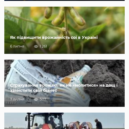
Як підвищити врожайність сої в Україні
6 липня
1 261
Страхування врожаю, як не «молитися» на дощ і
захистити свій бізнес
7 липня
507