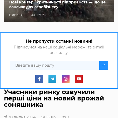
Нові критерії критичності підприємств — що це
означає для агробізнесу
8 липня
1 606
Не пропусти останні новини!
Підписуйся на наші соціальні мережі та e-mail
розсилку.
Учасники ринку озвучили
перші ціни на новий врожай
соняшника
30 липня 2024
15889
0