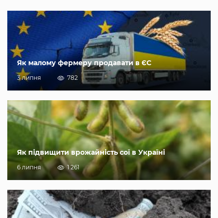
Як малому фермеру продавати в ЄС
3 липня
782
Як підвищити врожайність сої в Україні
6 липня
1 261