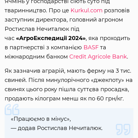
Ячмінь у господарстві сіють суто під
тваринництво. Про це
Kurkul.com
розповів
заступник директора, головний агроном
Ростислав Нечиталюк під
час
«АгроЕкспедиції 2024»
, яка проходить
в партнерстві з компанією
BASF
та
міжнародним банком
Credit Agricole Bank
.
Як зазначив аграрій, мають ферму на 3 тис.
свиней. Після минулорічного «джекпоту» на
свинях цього року пішла суттєва просадка,
продають кілограм менш як по 60 грн/кг.
«Працюємо в мінус»,
— додав Ростислав Нечиталюк.