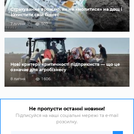
Страхування врожаю, як не «молитися» на дощ і
захистити свій бізнес
7 липня
507
Нові критерії критичності підприємств — що це
означає для агробізнесу
8 липня
1 606
Не пропусти останні новини!
Підписуйся на наші соціальні мережі та e-mail
розсилку.