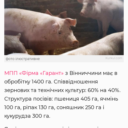
Kurkul.com
фото ілюстративне
МПП «Фірма «Гарант»
з Вінниччини має в
обробітку 1400 га. Співвідношення
зернових та технічних культур: 60% на 40%.
Структура посівів: пшениця 405 га, ячмінь
100 га, ріпак 130 га, соняшник 250 га і
кукурудза 300 га.