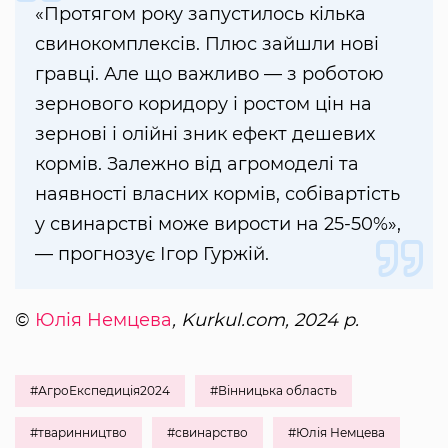
«Протягом року запустилось кілька
свинокомплексів. Плюс зайшли нові
гравці. Але що важливо — з роботою
зернового коридору і ростом цін на
зернові і олійні зник ефект дешевих
кормів. Залежно від агромоделі та
наявності власних кормів, собівартість
у свинарстві може вирости на 25-50%»,
— прогнозує Ігор Гуржій.
©
Юлія Немцева
, Kurkul.com, 2024 р.
#АгроЕкспедиція2024
#Вінницька область
#тваринництво
#свинарство
#Юлія Немцева