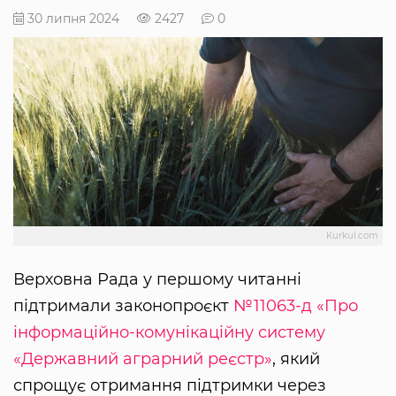
30 липня 2024
2427
0
Kurkul.com
Верховна Рада у першому читанні
підтримали законопроєкт
№11063-д «Про
інформаційно-комунікаційну систему
«Державний аграрний реєстр»
, який
спрощує отримання підтримки через