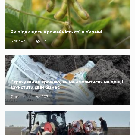
Як підвищити врожайність сої в Україні
6 липня
1 261
Страхування врожаю, як не «молитися» на дощ і
захистити свій бізнес
7 липня
507