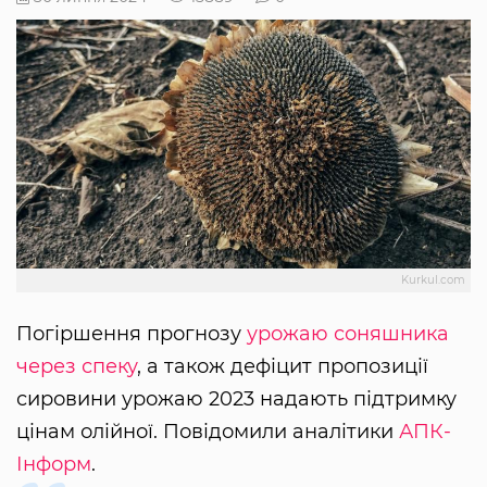
Kurkul.com
Погіршення прогнозу
урожаю соняшника
через спеку
, а також дефіцит пропозиції
сировини урожаю 2023 надають підтримку
цінам олійної. Повідомили аналітики
АПК-
Інформ
.