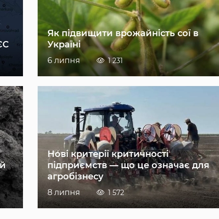
Як підвищити врожайність сої в
ЄС
Україні
6 липня
1 231
Нові критерії критичності
ій
підприємств — що це означає для
агробізнесу
8 липня
1 572