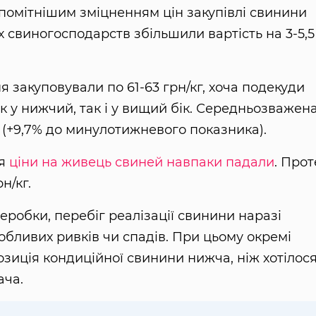
омітнішим зміцненням цін закупівлі свинини
 свиногосподарств збільшили вартість на 3-5,5
я закуповували по 61-63 грн/кг, хоча подекуди
к у нижчий, так і у вищий бік. Середньозважен
г (+9,7% до минулотижневого показника).
ня
ціни на живець свиней навпаки падали
. Прот
н/кг.
еробки, перебіг реалізації свинини наразі
обливих ривків чи спадів. При цьому окремі
зиція кондиційної свинини нижча, ніж хотілося
ача.