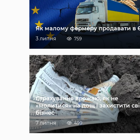
Як малому фермеру продавати в 
3 липня
759
Страхування врожаю, як не
«молитися» на дощ і захистити св
бізнес
7 липня
499