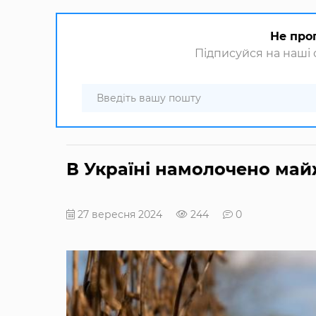
Не про
Підписуйся на наші с
В Україні намолочено май
27 вересня 2024
244
0