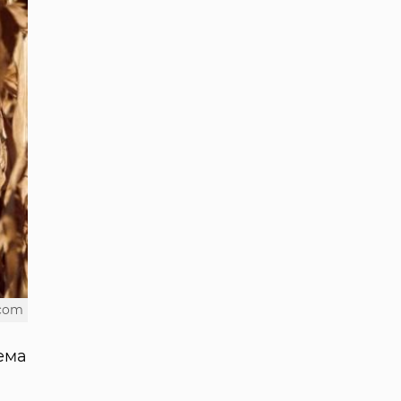
.com
рема