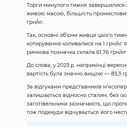
Торги минулого тижня завершилися п
живою масою, більшість промислових
грн/кг.
Так, основні об’єми живця цього тижн
котирування коливалися на 1 грн/кг я
ринкова позначка склала 61,76 грн/к
До слова, у 2023 р. наприкінці верес
вартість була значно вищою — 83,3 гр
За відгуками представників м’ясопер
залишається відносно сталим, без ос
заготівельники зазначають, що пропо
тож подекуди відчувається його нест