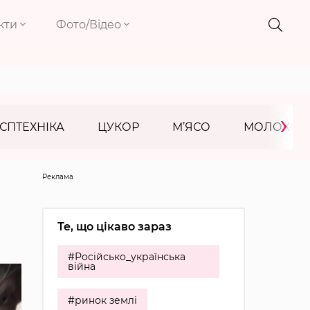
кти
Фото/Відео
›
СПТЕХНІКА
ЦУКОР
М’ЯСО
МОЛОКО
Реклама
Те, що цікаво зараз
#Російсько_українська
війна
#ринок землі