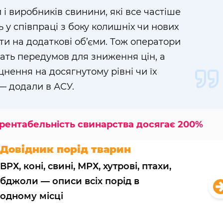
 і виробників свинини, які все частіше
 у співпраці з боку колишніх чи нових
ити на додаткові об’єми. Тож оператори
ать передумов для зниження цін, а
ення на досягнутому рівні чи їх
 — додали в АСУ.
 рентабельність свинарства досягає 200%
Довідник порід тварин
ВРХ, коні, свині, МРХ, хутрові, птахи,
бджоли — описи всіх порід в
одному місці