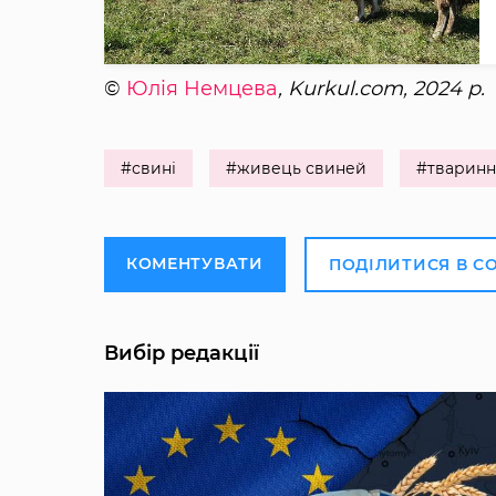
©
Юлія Немцева
, Kurkul.com, 2024 р.
#свині
#живець свиней
#тваринн
КОМЕНТУВАТИ
ПОДІЛИТИСЯ В С
Вибір редакції