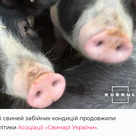
влі свиней забійних кондицій продовжили
літики
Асоціації «Свинарі України»
.