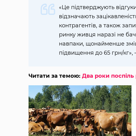
«Це підтверджують відгуки
відзначають зацікавленість
контрагентів, а також зап
ринку живця наразі не бач
навпаки, щонайменше зміцн
підвищення до 65 грн/кг»,
Читати за темою:
Два роки поспіль