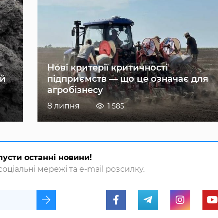
Нові критерії критичності
ій
підприємств — що це означає для
агробізнесу
8 липня
1 585
пусти останні новини!
оціальні мережі та e-mail розсилку.