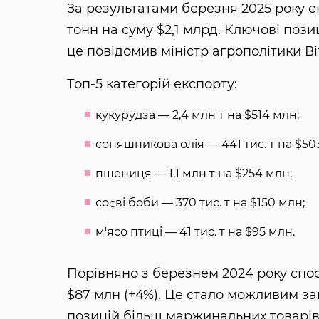
За результатами березня 2025 року ек
тонн на суму $2,1 млрд. Ключові пози
це повідомив міністр агрополітики Ві
Топ-5 категорій експорту:
кукурудза — 2,4 млн т на $514 млн;
соняшникова олія — 441 тис. т на $50
пшениця — 1,1 млн т на $254 млн;
соєві боби — 370 тис. т на $150 млн;
м'ясо птиці — 41 тис. т на $95 млн.
Порівняно з березнем 2024 року спос
$87 млн (+4%). Це стало можливим з
позицій більш маржинальних товарів —