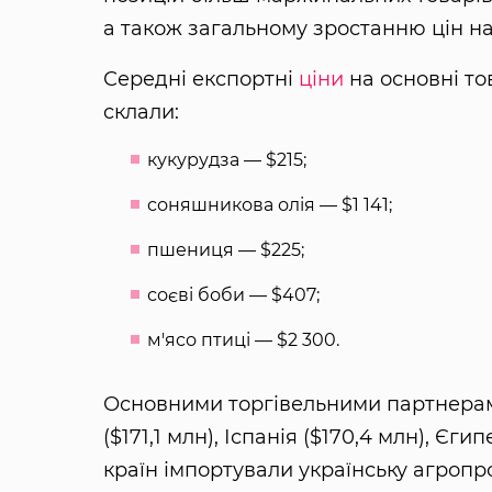
а також загальному зростанню цін н
Середні експортні
ціни
на основні то
склали:
кукурудза — $215;
соняшникова олія — $1 141;
пшениця — $225;
соєві боби — $407;
м'ясо птиці — $2 300.
Основними торгівельними партнерами 
($171,1 млн), Іспанія ($170,4 млн), Єги
країн імпортували українську агропр