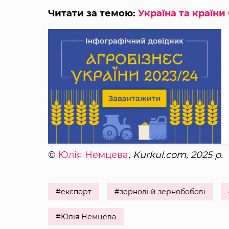
Читати за темою:
Україна та країни
©
Юлія Немцева
, Kurkul.com, 2025 р.
#експорт
#зернові й зернобобові
#Юлія Немцева