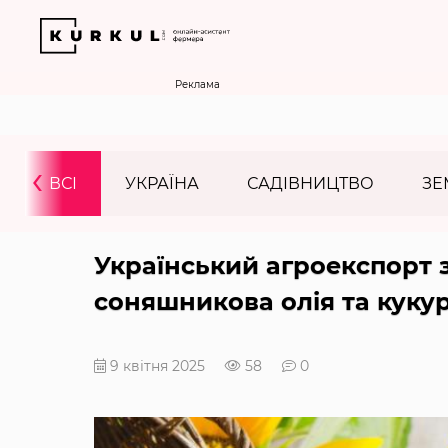
Реклама
‹
ВСІ
УКРАЇНА
САДІВНИЦТВО
ЗЕ
Український агроекспорт з
соняшникова олія та куку
9 квітня 2025
58
0