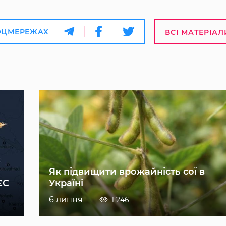
ОЦМЕРЕЖАХ
ВСІ МАТЕРІАЛ
Як підвищити врожайність сої в
ЄС
Україні
6 липня
1 246