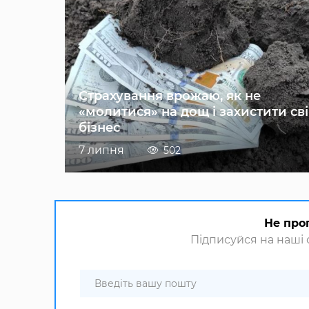
Страхування врожаю, як не
«молитися» на дощ і захистити св
бізнес
7 липня
502
Не про
Підписуйся на наші с