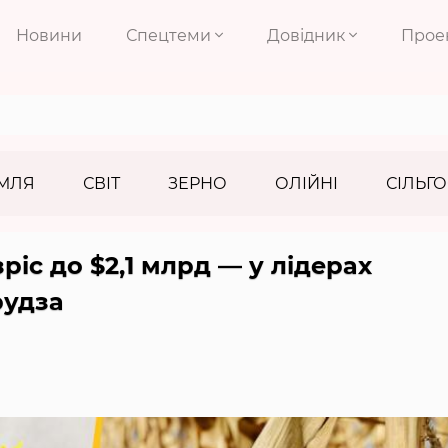
Новини
Спецтеми
Довідник
Прое
МЛЯ
СВІТ
ЗЕРНО
ОЛІЙНІ
СІЛЬГО
ріс до $2,1 млрд — у лідерах
рудза