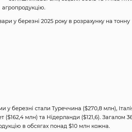
а агропродукцію.
вари у березні 2025 року в розрахунку на тонну
у березні стали Туреччина ($270,8 млн), Італі
пет ($162,4 млн) та Нідерланди ($121,6). Загалом 3
одукцію в обсягах понад $10 млн кожна.