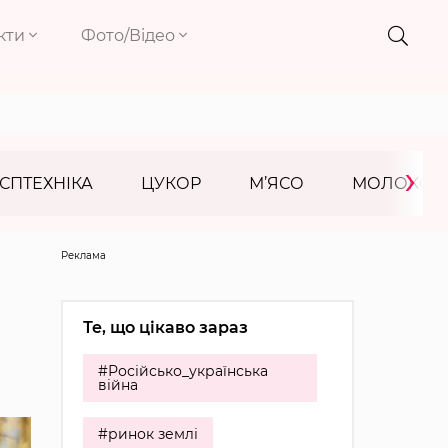
кти
Фото/Відео
›
СПТЕХНІКА
ЦУКОР
М’ЯСО
МОЛОКО
Реклама
Те, що цікаво зараз
#Російсько_українська
війна
#ринок землі