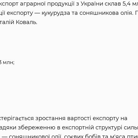
спорт аграрної продукції з України склав 5,4 м
ції експорту — кукурудза та соняшникова олія. 
талій Коваль.
3 млн;
терігається зростання вартості експорту на
авдяки збереженню в експортній структурі силь
 соняшникової олії, соєвих бобів та м'яса птиц