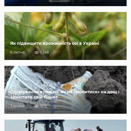
Як підвищити врожайність сої в Україні
6 липня
1 246
Страхування врожаю, як не «молитися» на дощ і
захистити свій бізнес
7 липня
502