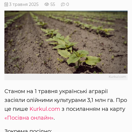
3 травня 2025
55
0
Kurkul.com
Станом на 1 травня українські аграрії
засіяли олійними культурами 3,1 млн га. Про
це пише
Kurkul.com
з посиланням на карту
«Посівна онлайн»
.
Зокрема посіяно: