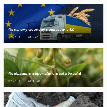
Як малому фермеру продавати в ЄС
3 липня
772
Як підвищити врожайність сої в Україні
6 липня
1 246