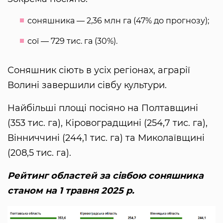
соняшника — 2,36 млн га (47% до прогнозу);
сої — 729 тис. га (30%).
Соняшник сіють в усіх регіонах, аграрії
Волині завершили сівбу культури.
Найбільші площі посіяно на Полтавщині
(353 тис. га), Кіровоградщині (254,7 тис. га),
Вінниччині (244,1 тис. га) та Миколаївщині
(208,5 тис. га).
Рейтинг областей за сівбою соняшника
станом на 1 травня 2025 р.