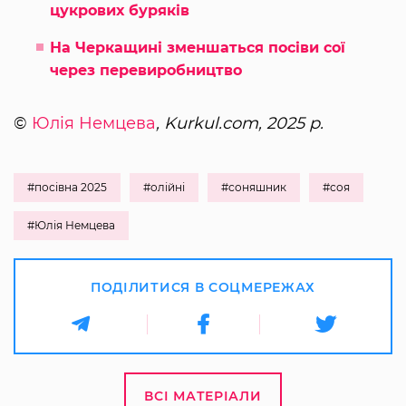
цукрових буряків
На Черкащині зменшаться посіви сої
через перевиробництво
©
Юлія Немцева
, Kurkul.com, 2025 р.
#посівна 2025
#олійні
#соняшник
#соя
#Юлія Немцева
ПОДІЛИТИСЯ В СОЦМЕРЕЖАХ
ВСІ МАТЕРІАЛИ