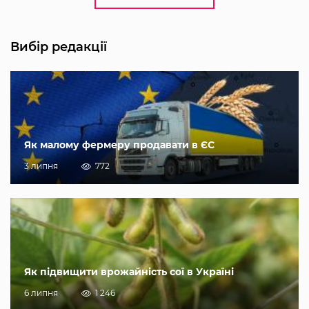
Вибір редакції
Як малому фермеру продавати в ЄС
3 липня
772
Як підвищити врожайність сої в Україні
6 липня
1 246