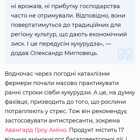
ні врожаїв, ні прибутку господарства
часто не отримували. Відповідно, вони
повертатимуться до традиційних для
регіону культур, що дають економічний
зиск. І це передусім кукурудза», —
додав Олександр Мигловець.
Водночас через погодні катаклізми
фермери почали масово практикувати
ранні строки сівби кукурудзи. А це, на думку
фахівця, призводить до того, що рослини
потрапляють у стрес. Тож він рекомендує
застосовувати антистресанти, зокрема
Авангард Гроу Аміно
. Продукт містить 17
вільних амінокислот багатовекторної дії, і,