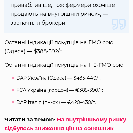
привабливіше, тож фермери охочіше
продають на внутрішній ринок», —
зазначили брокери.
Останні індикації покупців на ГМО сою
(Одеса) — $388-392/т.
Останні індикації покупців на НЕ-ГМО сою:
DAP Україна (Одеса) — $435-440/т;
FCA Україна (кордон) — €385-390/т;
DAP Італія (пн-сх.) — €420-430/т.
Читати за темою:
На внутрішньому ринку
відбулось зниження цін на соняшник