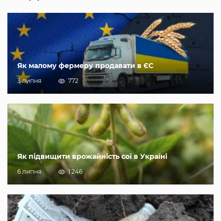
Як малому фермеру продавати в ЄС
3 липня
772
Як підвищити врожайність сої в Україні
6 липня
1 246