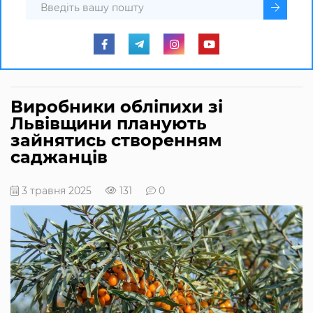
Виробники обліпихи зі
Львівщини планують
зайнятись створенням
саджанців
3 травня 2025
131
0