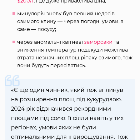
$200/т
, і це дуже приваблива ціна;
минулоріч знову був певний недосів
озимого клину — через погодні умови, а
саме — посуху;
через аномальні квітневі
заморозки
та
зниження температур подекуди можлива
втрата незначних площ ріпаку озимого, тож
вони будуть пересіватись.
«Є ще один чинник, який теж вплинув
на розширення площ під кукурудзою.
2024 рік відзначився рекордними
площами під соєю: її сіяли навіть у тих
регіонах, умови яких не були
оптимальними для її вирощування. Тож