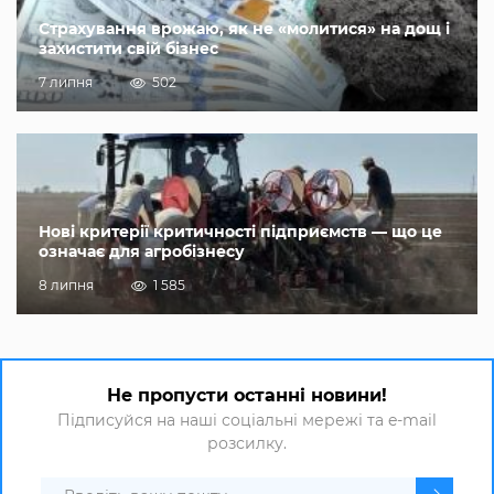
Страхування врожаю, як не «молитися» на дощ і
захистити свій бізнес
7 липня
502
Нові критерії критичності підприємств — що це
означає для агробізнесу
8 липня
1 585
Не пропусти останні новини!
Підписуйся на наші соціальні мережі та e-mail
розсилку.