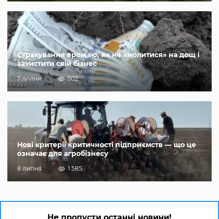
Страхування врожаю, як не «молитися» на дощ і
захистити свій бізнес
7 липня
502
Нові критерії критичності підприємств — що це
означає для агробізнесу
8 липня
1 585
Не пропусти останні новини!