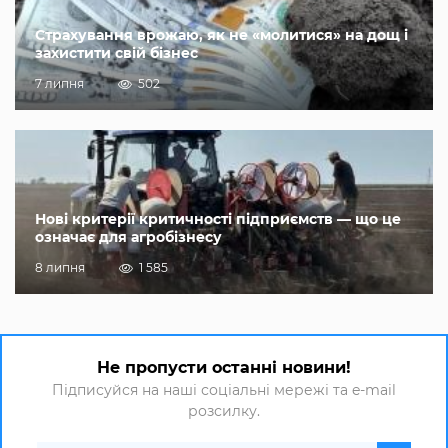
Страхування врожаю, як не «молитися» на дощ і
захистити свій бізнес
7 липня
502
Нові критерії критичності підприємств — що це
означає для агробізнесу
8 липня
1 585
Не пропусти останні новини!
Підписуйся на наші соціальні мережі та e-mail
розсилку.