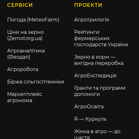
СЕРВІСИ
ПРОЕКТИ
Погода (MeteoFarm)
Агротрилогія
Ціни на зерно
Рейтинги
(Zernotorg.ua)
фермерських
господарств України
Агроаналітика
(Феодал)
Зерно в корм —
вигідна переробка
Агроробота
АгроЕкспедиція
Біржа сільгосптехніки
Гранти та програми
Маркетплейс
допомоги
агронома
АгроОсвіта
Я — Куркуль
Жінка в агро — до
щастя