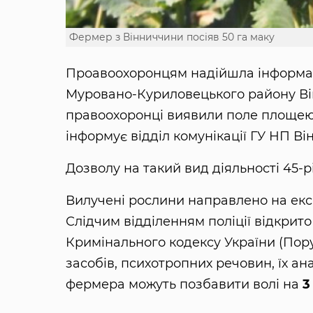
Фермер з Вінниччини посіяв 50 га маку
Проавоохоронцям надійшла інформаці
Муровано-Куриловецького району Він
правоохоронці виявили поле площе
інформує відділ комунікації ГУ НП Ві
Дозволу на такий вид діяльності 45-
Вилучені рослини направлено на ек
Слідчим відділенням поліції відкрито
Кримінального кодексу України (Пор
засобів, психотропних речовин, їх а
фермера можуть позбавити волі на
3