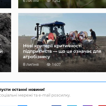
6 липня
1 262
Нові критерії критичності
ій
підприємств — що це означає для
агробізнесу
8 липня
1 607
пусти останні новини!
оціальні мережі та e-mail розсилку.