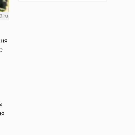
9.ru
ння
е
х
ня