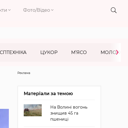
кти
Фото/Відео
›
СПТЕХНІКА
ЦУКОР
М’ЯСО
МОЛОКО
Реклама
Матеріали за темою
На Волині вогонь
знищив 45 га
пшениці