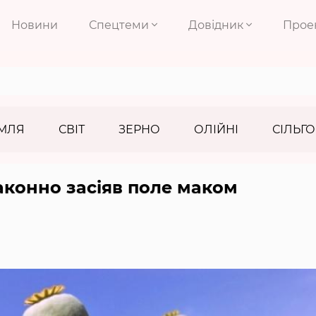
Новини
Спецтеми
Довідник
Прое
МЛЯ
СВІТ
ЗЕРНО
ОЛІЙНІ
СІЛЬГО
конно засіяв поле маком