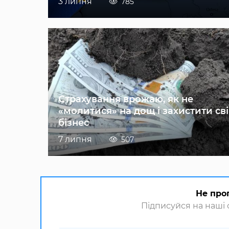
3 липня
785
Страхування врожаю, як не
«молитися» на дощ і захистити св
бізнес
7 липня
507
Не про
Підписуйся на наші с