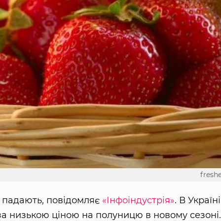
freshe
о падають, повідомляє
«Інфоіндустрія»
. В Україні
за низькою ціною на полуницю в новому сезоні.