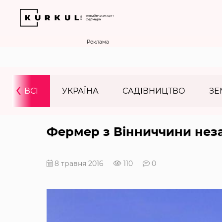
Реклама
‹
ВСІ
УКРАЇНА
САДІВНИЦТВО
ЗЕ
Фермер з Вінниччини неза
8 травня 2016
110
0