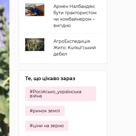
Армен Налбандян:
бути трактористом
чи комбайнером –
вигідно
АгроЕкспедиція
Жито: Kurkul’ський
дебют
Те, що цікаво зараз
#Російсько_українська
війна
#ринок землі
#ціни на зерно