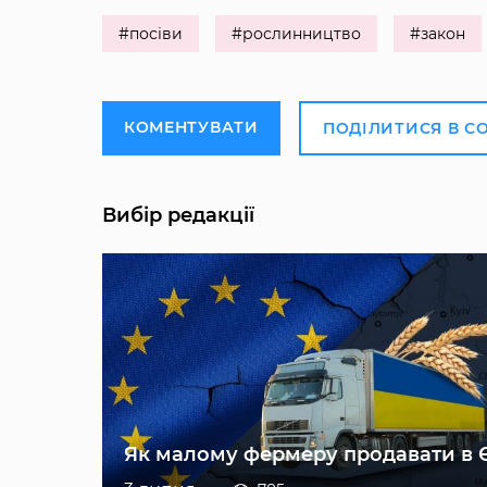
#посіви
#рослинництво
#закон
КОМЕНТУВАТИ
ПОДІЛИТИСЯ В С
Вибір редакції
Як малому фермеру продавати в 