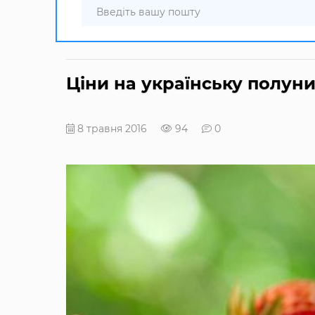
Ціни на українську полун
8 травня 2016
94
0