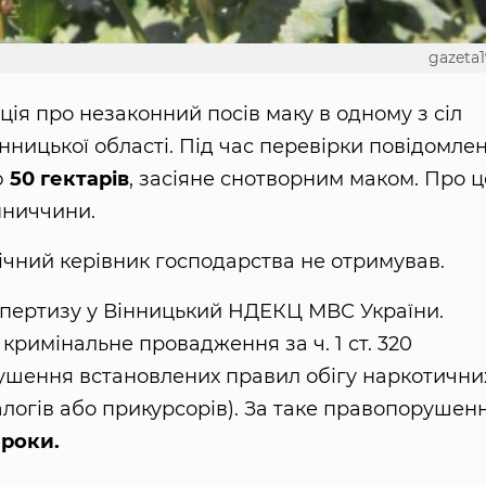
gazeta1
я про незаконний посів маку в одному з сіл
ницької області. Під час перевірки повідомле
ю
50 гектарів
, засіяне снотворним маком. Про ц
нниччини.
річний керівник господарства не отримував.
спертизу у Вінницький НДЕКЦ МВС України.
 кримінальне провадження за ч. 1 ст. 320
ушення встановлених правил обігу наркотични
налогів або прикурсорів). За таке правопорушен
 роки.