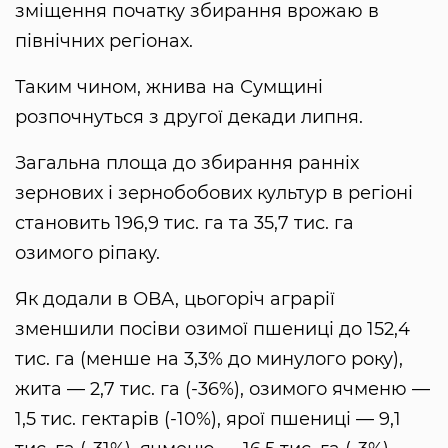
зміщення початку збирання врожаю в
північних регіонах.
Таким чином, жнива на Сумщині
розпочнуться з другої декади липня.
Загальна площа до збирання ранніх
зернових і зернобобових культур в регіоні
становить 196,9 тис. га та 35,7 тис. га
озимого ріпаку.
Як додали в ОВА, цьогоріч аграрії
зменшили посіви озимої пшениці до 152,4
тис. га (менше на 3,3% до минулого року),
жита — 2,7 тис. га (-36%), озимого ячменю —
1,5 тис. гектарів (-10%), ярої пшениці — 9,1