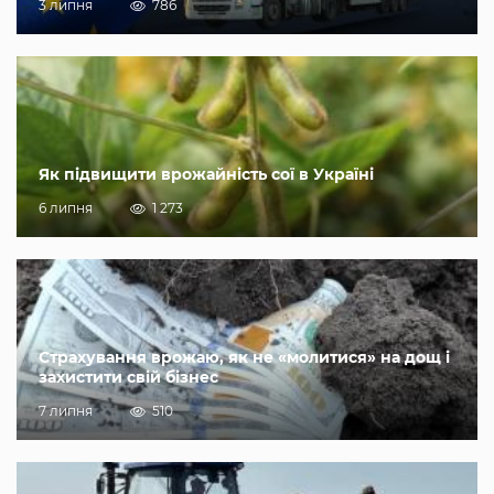
3 липня
786
Як підвищити врожайність сої в Україні
6 липня
1 273
Страхування врожаю, як не «молитися» на дощ і
захистити свій бізнес
7 липня
510