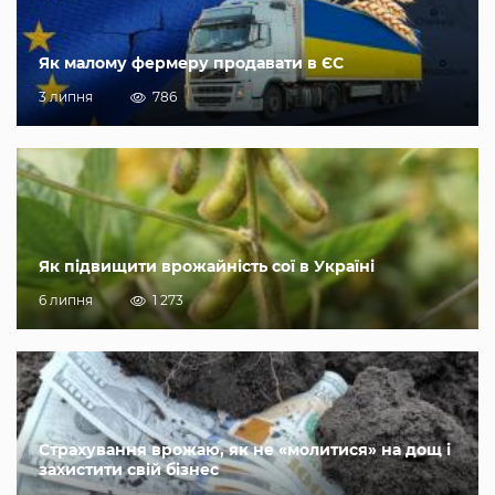
Як малому фермеру продавати в ЄС
3 липня
786
Як підвищити врожайність сої в Україні
6 липня
1 273
Страхування врожаю, як не «молитися» на дощ і
захистити свій бізнес