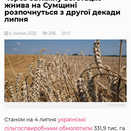
жнива на Сумщині
розпочнуться з другої декади
липня
6 липня 2025
296
0
Kurkul.com
Станом на 4 липня
українські
сільгоспвиробники обмолотили
331,9 тис. га