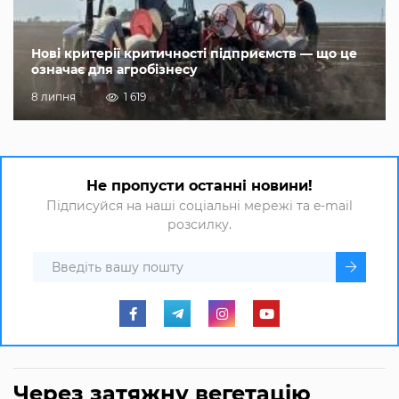
Нові критерії критичності підприємств — що це
означає для агробізнесу
8 липня
1 619
Не пропусти останні новини!
Підписуйся на наші соціальні мережі та e-mail
розсилку.
Через затяжну вегетацію