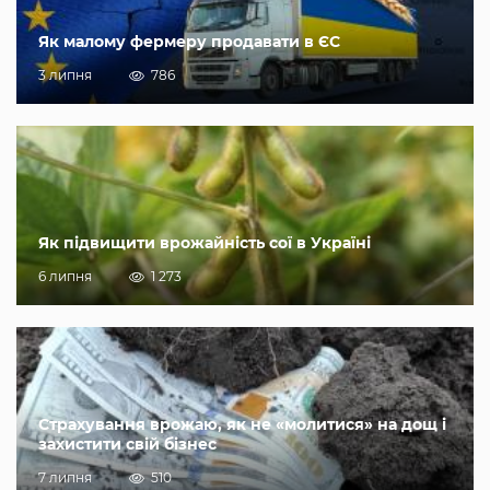
Як малому фермеру продавати в ЄС
3 липня
786
Як підвищити врожайність сої в Україні
6 липня
1 273
Страхування врожаю, як не «молитися» на дощ і
захистити свій бізнес
7 липня
510