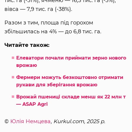
тис. га (-31%), ячменю — 16,5 тис. га (-3%),
вівса — 7,9 тис. га (-38%).
Разом з тим, площа під горохом
збільшилась на 4% — до 6,8 тис. га.
Читайте також:
Елеватори почали приймати зерно нового
врожаю
Фермери можуть безкоштовно отримати
рукави для зберігання врожаю
Врожай пшениці складе менш як 22 млн т
— ASAP Agri
©
Юлія Немцева
, Kurkul.com, 2025 р.