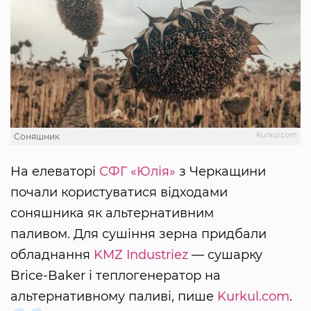
Kurkul.com
Соняшник
На елеваторі
СФГ «Юлія»
з Черкащини
почали користуватися відходами
соняшника як альтернативним
паливом. Для сушіння зерна придбали
обладнання
KMZ Industriez
— сушарку
Brice-Baker і теплогенератор на
альтернативному паливі, пише
Kurkul.com
.