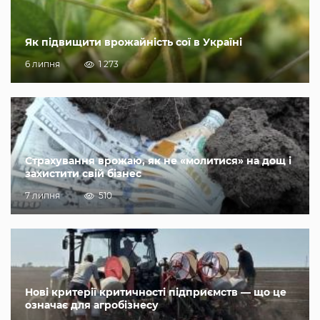
Як підвищити врожайність сої в Україні
6 липня
1 273
Страхування врожаю, як не «молитися» на дощ і
захистити свій бізнес
7 липня
510
Нові критерії критичності підприємств — що це
означає для агробізнесу