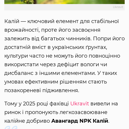
Ukravit
Калій — ключовий елемент для стабільної
врожайності, проте його засвоєння
залежить від багатьох чинників. Попри його
достатній вміст в українських ґрунтах,
культури часто не можуть його повноцінно
використати через дефіцит вологи чи
дисбаланс з іншими елементами. У таких
умовах ефективним рішенням стають
позакореневі підживлення.
Тому у 2025 році фахівці
Ukravit
вивели на
ринок і пропонують легкозасвоюване
калійне добриво
Авангард NPK Калій
.