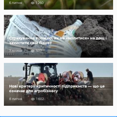
6 липня
1 260
Страхування врожаю, як не «молитися» на дощ і
захистити свій бізнес
7 липня
507
Нові критерії критичності підприємств — що це
означає для агробізнесу
8 липня
1 602