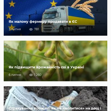
Як малому фермеру продавати в ЄС
3 липня
781
Як підвищити врожайність сої в Україні
6 липня
1 260
Страхування врожаю, як не «молитися» на дощ і