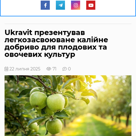
Ukravit презентував
легкозасвоюване калійне
добриво для плодових та
овочевих культур
22 липня 2025
71
0