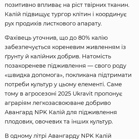
позитивно впливає на ріст твірних тканин.
Калій підвищує тургор клітин і координує
рух продихів листкового апарату.
Фахівець уточнив, що до 80% калію
забезпечується кореневим живленням із
ґрунту й калійних добрив. Натомість
позакореневе підживлення — свого роду
«швидка допомога», покликана підтримати
потреби культур у цьому елементі. Саме
тому в агросезоні 2025 Ukravit пропонує
аграріям легкозасвоюване добриво
Авангард NPK Калій для підживлення
плодових, овочевих та інших культур.
В одному літрі Авангарду NPK Калій