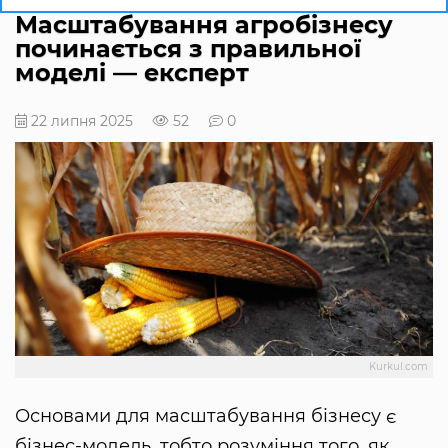
Масштабування агробізнесу
починається з правильної
моделі — експерт
22 липня 2025
52
0
Kurkul.com
Основами для масштабування бізнесу є
бізнес-модель, тобто розуміння того, як