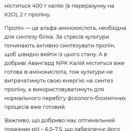
міститься 400 г калію (в перерахунку на
К2О), 2 г проліну.
Пролін — це альфа-амінокислота, необхідна
для синтезу білка. За стресів культури
починають активно синтезувати пролін,
щоб швидко вийти із цього стану. А в
добриві Авангард NPK Калій міститься вже
готова ꭤ-амінокислота, тож культури не
витрачатимуть свою енергію на синтез
проліну, а використовуватимуть для
нормального перебігу фізіолого-біохімічних
процесів вже готовий.
Важливо, що добриво має оптимальний
показник рН – 6,5–7,5, що забезпечує його