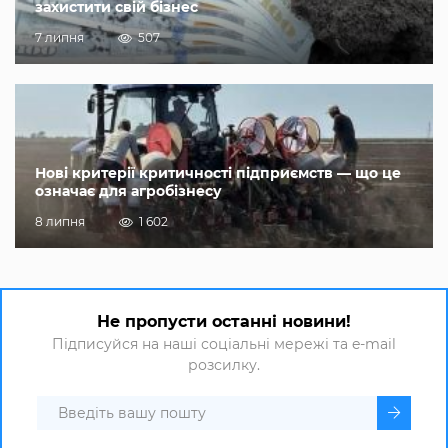
захистити свій бізнес
7 липня
507
Нові критерії критичності підприємств — що це
означає для агробізнесу
8 липня
1 602
Не пропусти останні новини!
Підписуйся на наші соціальні мережі та e-mail
розсилку.