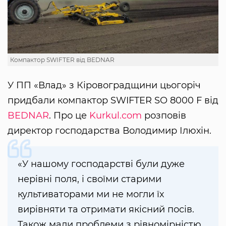
Компактор SWIFTER від BEDNAR
У ПП «Влад» з Кіровоградщини цьогоріч
придбали компактор SWIFTER SO 8000 F від
BEDNAR
. Про це
Kurkul.com
розповів
директор господарства Володимир Ілюхін.
«У нашому господарстві були дуже
нерівні поля, і своїми старими
культиваторами ми не могли їх
вирівняти та отримати якісний посів.
Також мали проблеми з рівномірністю