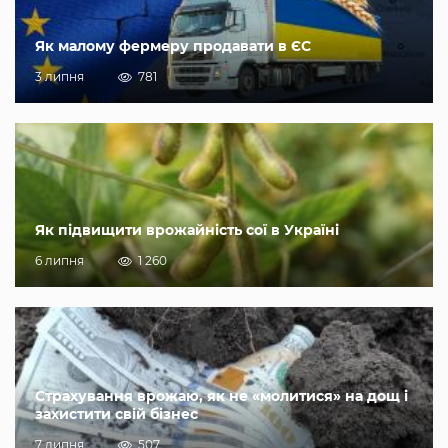
Як малому фермеру продавати в ЄС
3 липня
781
Як підвищити врожайність сої в Україні
6 липня
1 260
Страхування врожаю, як не «молитися» на дощ і
захистити свій бізнес
7 липня
507