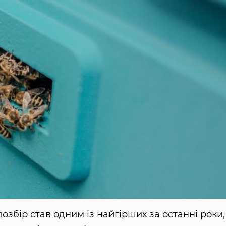
озбір став одним із найгірших за останні роки,