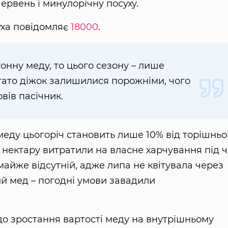
ервень і минулорічну посуху.
уха повідомляє
18000
.
онну меду, то цього сезону – лише
агато діжок залишилися порожніми, чого
овів пасічник.
меду цьогоріч становить лише 10% від торішньо
нектару витратили на власне харчування під ч
майже відсутній, адже липа не квітувала через
вий мед – погодні умови завадили
до зростання вартості меду на внутрішньому