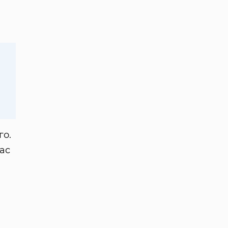
го.
ас