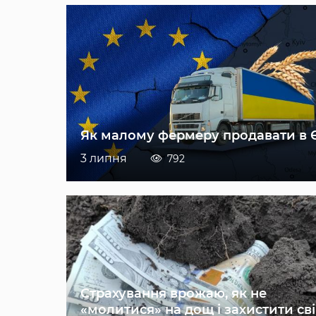
Як малому фермеру продавати в 
3 липня
792
Страхування врожаю, як не
«молитися» на дощ і захистити св