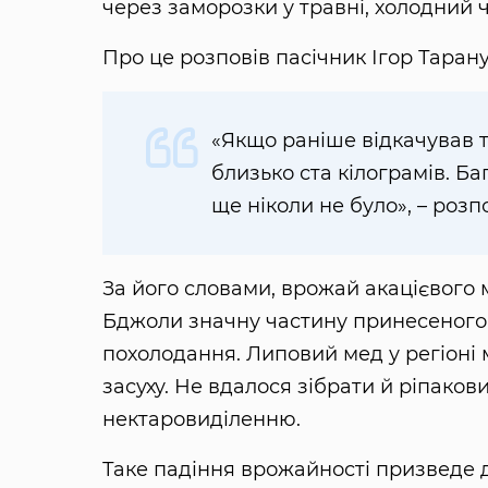
через заморозки у травні, холодний ч
Про це розповів пасічник Ігор Таран
«Якщо раніше відкачував т
близько ста кілограмів. Б
ще ніколи не було», – розп
За його словами, врожай акацієвого 
Бджоли значну частину принесеного 
похолодання. Липовий мед у регіоні 
засуху. Не вдалося зібрати й ріпако
нектаровиділенню.
Таке падіння врожайності призведе 