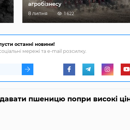
агробізнесу
8 липня
1 622
пусти останні новини!
оціальні мережі та e-mail розсилку.
одавати пшеницю попри високі ці