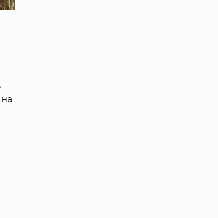
.
 на