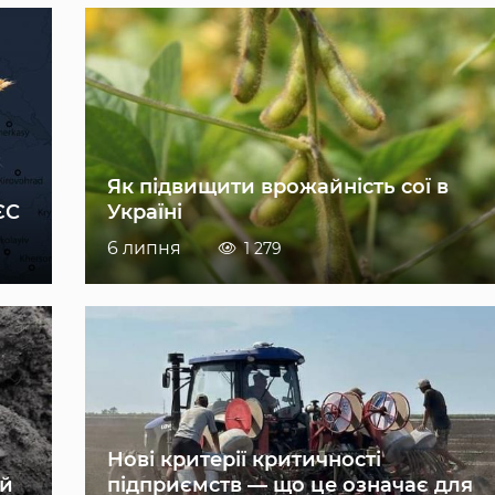
Як підвищити врожайність сої в
ЄС
Україні
6 липня
1 279
Нові критерії критичності
ій
підприємств — що це означає для