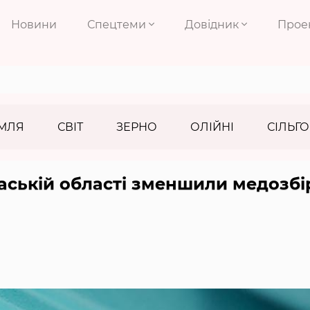
Новини
Спецтеми
Довідник
Прое
МЛЯ
СВІТ
ЗЕРНО
ОЛІЙНІ
СІЛЬГО
каській області зменшили медозбі