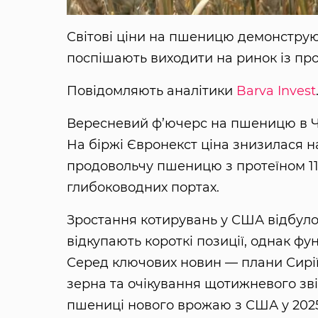
Світові ціни на пшеницю демонструю
поспішають виходити на ринок із пр
Повідомляють аналітики
Barva Invest
Вересневий ф’ючерс на пшеницю в Чика
На біржі Євронекст ціна знизилася на 
продовольчу пшеницю з протеїном 11,
глибоководних портах.
Зростання котирувань у США відбулос
відкупають короткі позиції, однак ф
Серед ключових новин — плани Сирії 
зерна та очікування щотижневого зв
пшениці нового врожаю з США у 2025