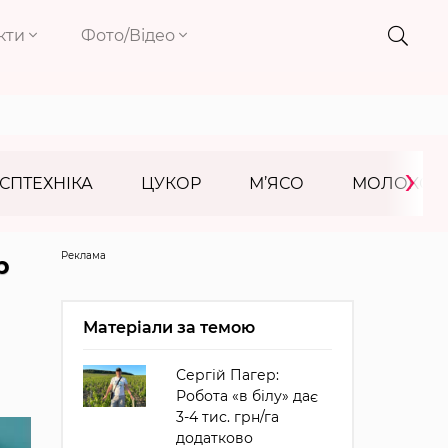
кти
Фото/Відео
›
СПТЕХНІКА
ЦУКОР
М’ЯСО
МОЛОКО
Реклама
р
Матеріали за темою
Сергій Пагер:
Робота «в білу» дає
3-4 тис. грн/га
додатково