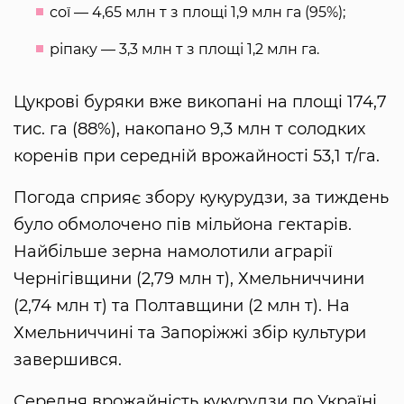
сої — 4,65 млн т з площі 1,9 млн га (95%);
ріпаку — 3,3 млн т з площі 1,2 млн га.
Цукрові буряки вже викопані на площі 174,7
тис. га (88%), накопано 9,3 млн т солодких
коренів при середній врожайності 53,1 т/га.
Погода сприяє збору кукурудзи, за тиждень
було обмолочено пів мільйона гектарів.
Найбільше зерна намолотили аграрії
Чернігівщини (2,79 млн т), Хмельниччини
(2,74 млн т) та Полтавщини (2 млн т). На
Хмельниччині та Запоріжжі збір культури
завершився.
Середня врожайність кукурудзи по Україні