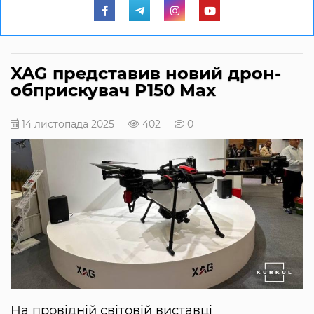
XAG представив новий дрон-
обприскувач P150 Max
14 листопада 2025
402
0
На провідній світовій виставці