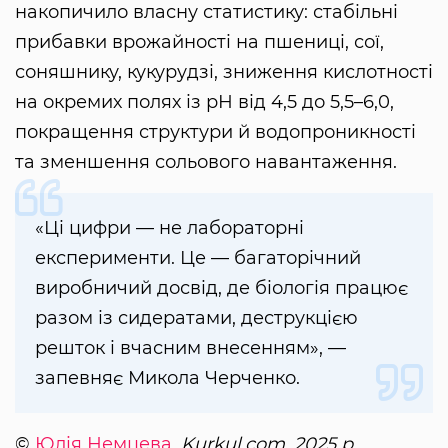
накопичило власну статистику: стабільні
прибавки врожайності на пшениці, сої,
соняшнику, кукурудзі, зниження кислотності
на окремих полях із рН від 4,5 до 5,5–6,0,
покращення структури й водопроникності
та зменшення сольового навантаження.
«Ці цифри — не лабораторні
експерименти. Це — багаторічний
виробничий досвід, де біологія працює
разом із сидератами, деструкцією
решток і вчасним внесенням», —
запевняє Микола Черченко.
©
Юлія Немцева
, Kurkul.com, 2025 р.