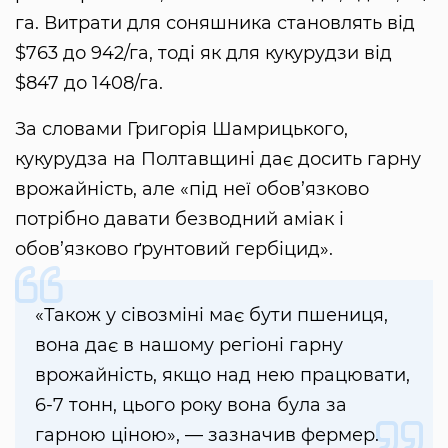
га. Витрати для соняшника становлять від
$763 до 942/га, тоді як для кукурудзи від
$847 до 1408/га.
За словами Григорія Шамрицького,
кукурудза на Полтавщині дає досить гарну
врожайність, але «під неї обов’язково
потрібно давати безводний аміак і
обов’язково ґрунтовий гербіцид».
«Також у сівозміні має бути пшениця,
вона дає в нашому регіоні гарну
врожайність, якщо над нею працювати,
6-7 тонн, цього року вона була за
гарною ціною», — зазначив фермер.