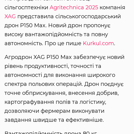
сільгосптехніки
Agritechnica 2025
компанія
XAG
представила сільськогосподарський
дрон P150 Max. Новий дрон пропонує
високу вантажопідйомність та повну
автономність. Про це пише
Kurkul.com
.
Агродрон XAG P150 Max забезпечує новий
рівень продуктивності, точності та
автономності для виконання широкого
спектра польових операцій. Дрон поєднує
точне обприскування, внесення добрив,
картографування полів та логістику,
дозволяючи фермерам виконувати
завдання швидше та ефективніше.
Вантажопідйомність дрона 80 кг,