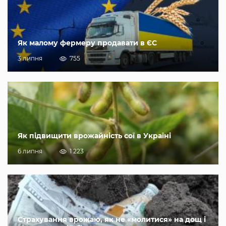
Як малому фермеру продавати в ЄС
3 липня
755
Як підвищити врожайність сої в Україні
6 липня
1 223
Страхування врожаю, як не «молитися» на дощ і