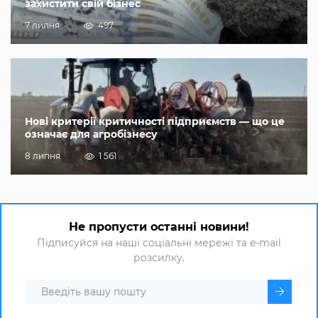
захистити свій бізнес
7 липня
497
Нові критерії критичності підприємств — що це
означає для агробізнесу
8 липня
1 561
Не пропусти останні новини!
Підписуйся на наші соціальні мережі та e-mail
розсилку.