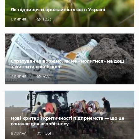
Як підвищити врожайність сої в Україні
6 липня
1 223
Страхування врожаю, як не «молитися» на дощ і
захистити свій бізнес
7 липня
497
Нові критерії критичності підприємств — що це
означає для агробізнесу
8 липня
1 561