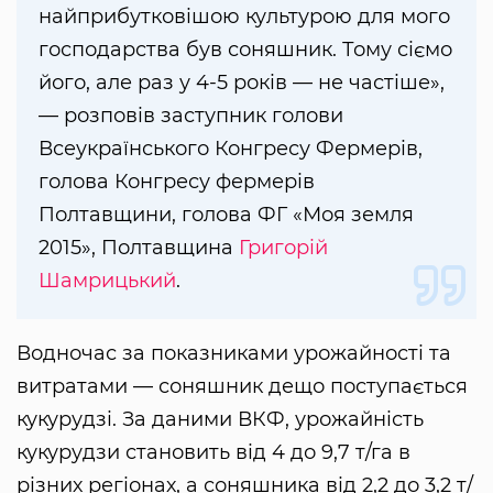
найприбутковішою культурою для мого
господарства був соняшник. Тому сіємо
його, але раз у 4-5 років — не частіше»,
— розповів заступник голови
Всеукраїнського Конгресу Фермерів,
голова Конгресу фермерів
Полтавщини, голова ФГ «Моя земля
2015», Полтавщина
Григорій
Шамрицький
.
Водночас за показниками урожайності та
витратами — соняшник дещо поступається
кукурудзі. За даними ВКФ, урожайність
кукурудзи становить від 4 до 9,7 т/га в
різних регіонах, а соняшника від 2,2 до 3,2 т/