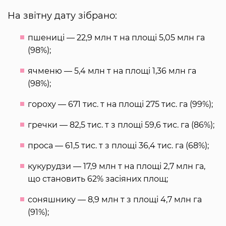
На звітну дату зібрано:
пшениці — 22,9 млн т на площі 5,05 млн га
(98%);
ячменю — 5,4 млн т на площі 1,36 млн га
(98%);
гороху — 671 тис. т на площі 275 тис. га (99%);
гречки — 82,5 тис. т з площі 59,6 тис. га (86%);
проса — 61,5 тис. т з площі 36,4 тис. га (68%);
кукурудзи — 17,9 млн т на площі 2,7 млн га,
що становить 62% засіяних площ;
соняшнику — 8,9 млн т з площі 4,7 млн га
(91%);