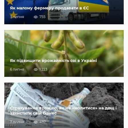
Як малому фермеру продавати в ЄС
3 липня
755
Як підвищити врожайність сої в Україні
6 липня
1 223
Страхування врожаю, як не «молитися» на дощ і
захистити свій бізнес
7 липня
497