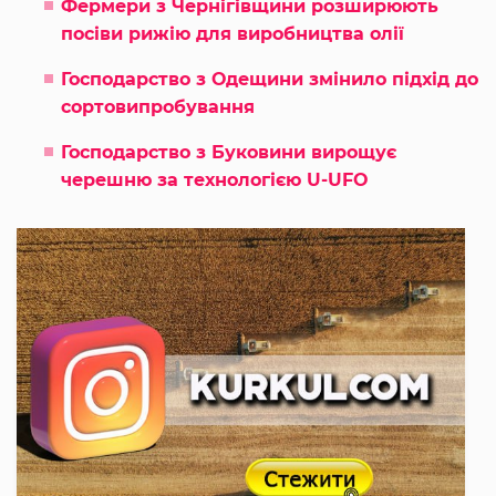
Фермери з Чернігівщини розширюють
посіви рижію для виробництва олії
Господарство з Одещини змінило підхід до
сортовипробування
Господарство з Буковини вирощує
черешню за технологією U-UFO