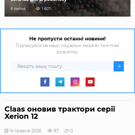
8 липня
1 607
Не пропусти останні новини!
Підписуйся на наші соціальні мережі та e-mail
розсилку.
Claas оновив трактори серії
Xerion 12
14 травня 2026
87
0