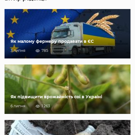
Як малому фермеру продавати в ЄС
3 липня
785
Як підвищити врожайність сої в Україні
6 липня
1 263