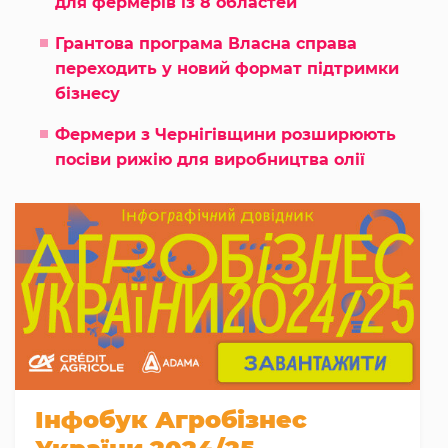
для фермерів із 8 областей
Грантова програма Власна справа
переходить у новий формат підтримки
бізнесу
Фермери з Чернігівщини розширюють
посіви рижію для виробництва олії
Інфобук Агробізнес