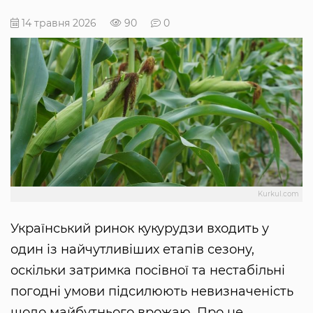
14 травня 2026
90
0
Kurkul.com
Український ринок кукурудзи входить у
один із найчутливіших етапів сезону,
оскільки затримка посівної та нестабільні
погодні умови підсилюють невизначеність
щодо майбутнього врожаю. Про це