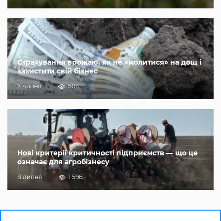
Страхування врожаю, як не «молитися» на дощ і
захистити свій бізнес
7 липня
504
Нові критерії критичності підприємств — що це
означає для агробізнесу
8 липня
1 596