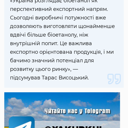
«Україна розглядає біоетанол як
перспективний експортний напрям.
Сьогодні виробничі потужності вже
дозволяють виготовляти щонайменше
вдвічі більше біоетанолу, ніж
внутрішній попит. Це важлива
експортно орієнтована продукція, і ми
бачимо значний потенціал для
розвитку цього ринку», —
підсумував Тарас Висоцький.