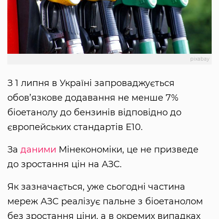
pixabay
З 1 липня в Україні запроваджується
обов’язкове додавання не менше 7%
біоетанолу до бензинів відповідно до
європейських стандартів Е10.
За
даними
Мінекономіки, це не призведе
до зростання цін на АЗС.
Як зазначається, уже сьогодні частина
мереж АЗС реалізує пальне з біоетанолом
без зростання ціни, а в окремих випадках