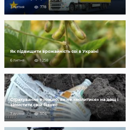
3 липня
778
Як підвищити врожайність сої в Україні
6 липня
1 258
Страхування врожаю, як не «молитися» на дощ і
захистити свій бізнес
7 липня
504