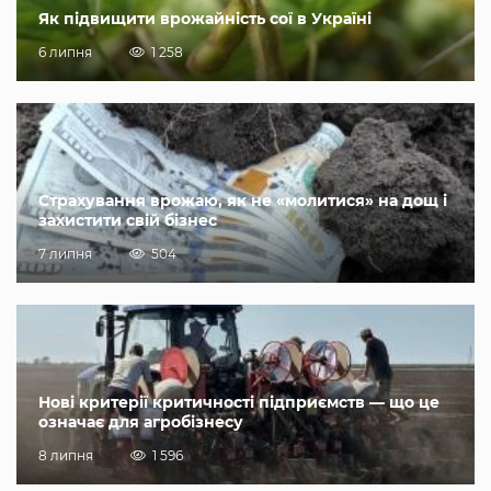
Як підвищити врожайність сої в Україні
6 липня
1 258
Страхування врожаю, як не «молитися» на дощ і
захистити свій бізнес
7 липня
504
Нові критерії критичності підприємств — що це
означає для агробізнесу
8 липня
1 596