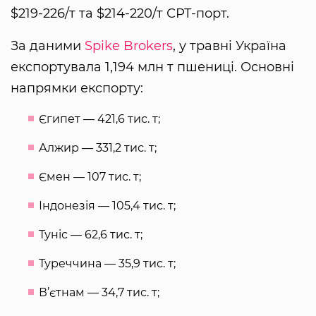
$219-226/т та $214-220/т СРТ-порт.
За даними
Spike Brokers
, у травні Україна
експортувала 1,194 млн т пшениці. Основні
напрямки експорту:
Єгипет — 421,6 тис. т;
Алжир — 331,2 тис. т;
Ємен — 107 тис. т;
Індонезія — 105,4 тис. т;
Туніс — 62,6 тис. т;
Туреччина — 35,9 тис. т;
В’єтнам — 34,7 тис. т;