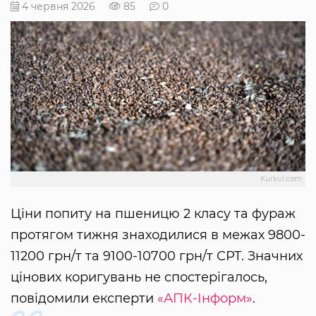
4 червня 2026
85
0
Kurkul.com
Ціни попиту на пшеницю 2 класу та фураж
протягом тижня знаходилися в межах 9800-
11200 грн/т та 9100-10700 грн/т СРТ. Значних
цінових коригувань не спостерігалось,
повідомили експерти
«АПК-Інформ»
.