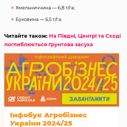
Хмельниччина — 6,8 т/га;
Буковина — 6,5 т/га.
Читайте також:
На Півдні, Центрі та Сході
поглиблюється ґрунтова засуха
Інфобук Агробізнес
України 2024/25