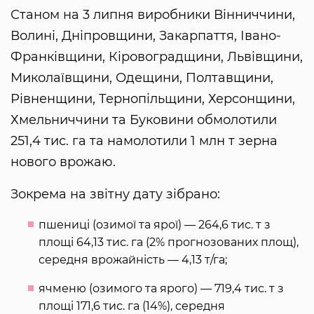
Станом на 3 липня виробники Вінниччини,
Волині, Дніпровщини, Закарпаття, Івано-
Франківщини, Кіровоградщини, Львівщини,
Миколаївщини, Одещини, Полтавщини,
Рівненщини, Тернопільщини, Херсонщини,
Хмельниччини та Буковини обмолотили
251,4 тис. га та намолотили 1 млн т зерна
нового врожаю.
Зокрема на звітну дату зібрано:
пшениці (озимої та ярої) — 264,6 тис. т з
площі 64,13 тис. га (2% прогнозованих площ),
середня врожайність — 4,13 т/га;
ячменю (озимого та ярого) — 719,4 тис. т з
площі 171,6 тис. га (14%), середня