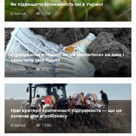
Як підвищити врожайність сої в Україні
6 липня
1 258
Страхування врожаю, як не «молитися» на дощ і
захистити свій бізнес
7 липня
504
Нові критерії критичності підприємств — що це
означає для агробізнесу
8 липня
1 596