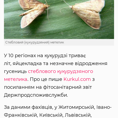
Стебловий (кукурудзяний) метелик
У 10 регіонах на кукурудзі триває
літ, яйцекладка та незначне відродження
гусениць
стеблового кукурудзяного
метелика
. Про це пише
Kurkul.com
з
посиланням на фітосанітарний звіт
Держпродспоживслужби.
За даними фахівців, у Житомирській, Івано-
Франківській, Київській, Львівській,