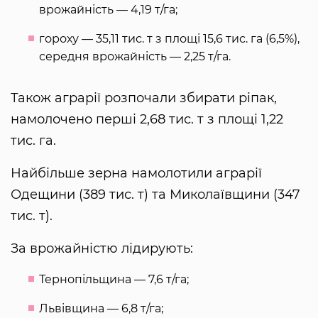
врожайність — 4,19 т/га;
гороху — 35,11 тис. т з площі 15,6 тис. га (6,5%),
середня врожайність — 2,25 т/га.
Також аграрії розпочали збирати ріпак,
намолочено перші 2,68 тис. т з площі 1,22
тис. га.
Найбільше зерна намолотили аграрії
Одещини (389 тис. т) та Миколаївщини (347
тис. т).
За врожайністю лідирують:
Тернопільщина — 7,6 т/га;
Львівщина — 6,8 т/га;