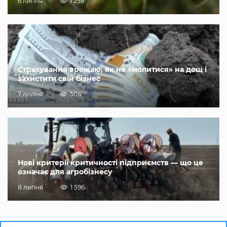
6 липня
1 258
Страхування врожаю, як не «молитися» на дощ і
захистити свій бізнес
7 липня
504
Нові критерії критичності підприємств — що це
означає для агробізнесу
8 липня
1 596