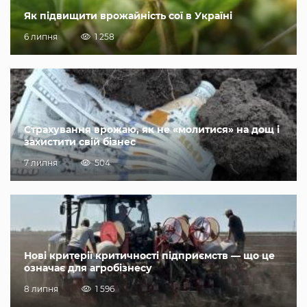
Як підвищити врожайність сої в Україні
6 липня
1 258
Страхування врожаю, як не «молитися» на дощ і
захистити свій бізнес
7 липня
504
Нові критерії критичності підприємств — що це
означає для агробізнесу
8 липня
1 596