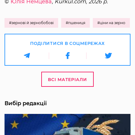
©
Юлія Немцева
, Kurkul.com, 2026 р.
#зернові й зернобобові
#пшениця
#ціни на зерно
ПОДІЛИТИСЯ В СОЦМЕРЕЖАХ
ВСІ МАТЕРІАЛИ
Вибір редакції