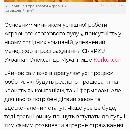
Latifundist.com
Як повинен працювати Аграрний
страховий пул?
Основним чинником успішної роботи
Аграрного страхового пулу є присутність у
ньому солідних компаній, упевнений
менеджер агрострахування СК «PZU
Україна» Олександр Муха, пише
Кurkul.com
.
«Ринок сам вже відрегулює усі процеси
роботи, які будуть реально працювати на
користь як компаніям, так і фермерам. Але
для цього потрібен дієвий закон та
вдосконалений статут. Якщо усе це буде,
тоді гравці ринку почнуть вступати до пулу і
тим самим розвивати аграрне страхування