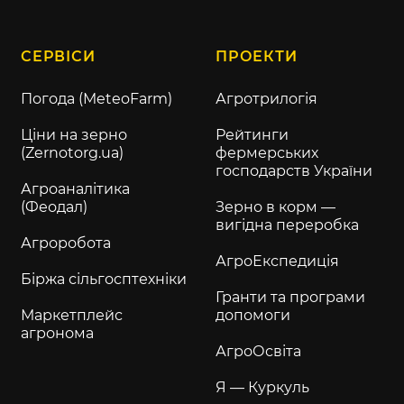
СЕРВІСИ
ПРОЕКТИ
Погода (MeteoFarm)
Агротрилогія
Ціни на зерно
Рейтинги
(Zernotorg.ua)
фермерських
господарств України
Агроаналітика
(Феодал)
Зерно в корм —
вигідна переробка
Агроробота
АгроЕкспедиція
Біржа сільгосптехніки
Гранти та програми
Маркетплейс
допомоги
агронома
АгроОсвіта
Я — Куркуль