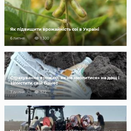
Як підвищити врожайність сої в Україні
6 липня
1 300
Страхування врожаю, як не «молитися» на дощ і
захистити свій бізнес
7 липня
522