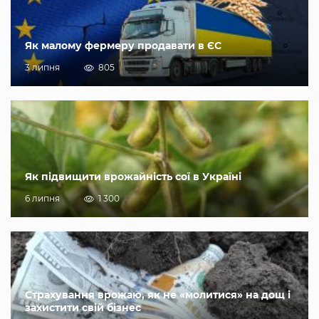
Як малому фермеру продавати в ЄС
3 липня
805
Як підвищити врожайність сої в Україні
6 липня
1 300
Страхування врожаю, як не «молитися» на дощ і
захистити свій бізнес