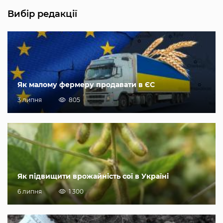
Вибір редакції
Як малому фермеру продавати в ЄС
3 липня
805
Як підвищити врожайність сої в Україні
6 липня
1 300