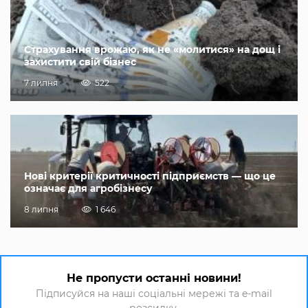
Страхування врожаю, як не «молитися» на дощ і
захистити свій бізнес
7 липня
522
Нові критерії критичності підприємств — що це
означає для агробізнесу
8 липня
1 646
Не пропусти останні новини!
Підписуйся на наші соціальні мережі та e-mail
розсилку.