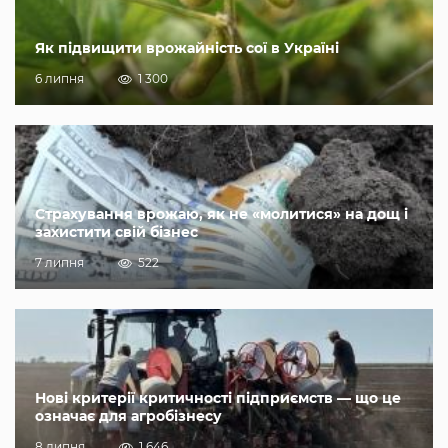
Як підвищити врожайність сої в Україні
6 липня
1 300
Страхування врожаю, як не «молитися» на дощ і
захистити свій бізнес
7 липня
522
Нові критерії критичності підприємств — що це
означає для агробізнесу
8 липня
1 646