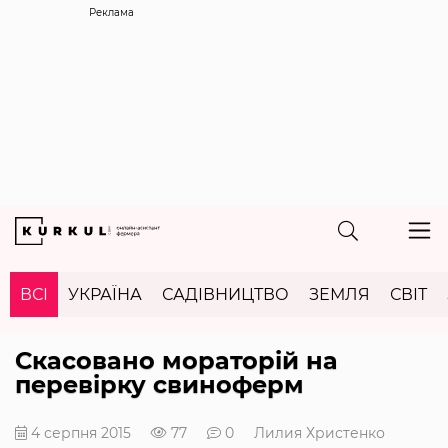
Реклама
ВСІ
УКРАЇНА
САДІВНИЦТВО
ЗЕМЛЯ
СВІТ
Скасовано мораторій на
перевірку свиноферм
4 серпня 2015
77
0
Лилия Христенко