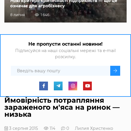
Нові критерії критичності підприємств — що це
означає для агробізнесу
8 липня
1 646
Не пропусти останні новини!
Підписуйся на наші соціальні мережі та e-mail
розсилку.
Ймовірність потрапляння
зараженого м'яса на ринок —
низька
3 серпня 2015
114
0
Лилия Христенко