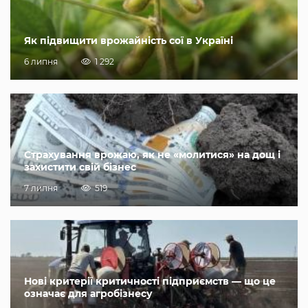
Як підвищити врожайність сої в Україні
6 липня
1 292
Страхування врожаю, як не «молитися» на дощ і
захистити свій бізнес
7 липня
519
Нові критерії критичності підприємств — що це
означає для агробізнесу