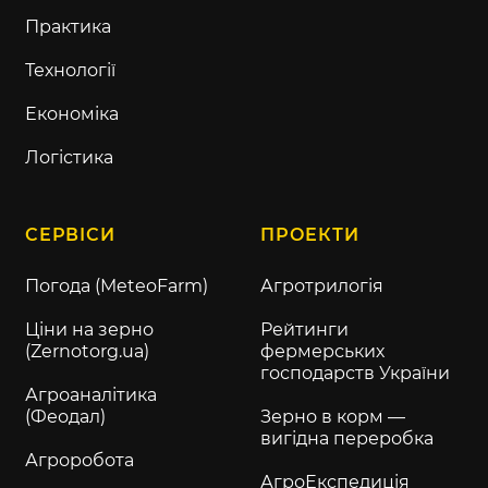
Практика
Технології
Економіка
Логістика
СЕРВІСИ
ПРОЕКТИ
Погода (MeteoFarm)
Агротрилогія
Ціни на зерно
Рейтинги
(Zernotorg.ua)
фермерських
господарств України
Агроаналітика
(Феодал)
Зерно в корм —
вигідна переробка
Агроробота
АгроЕкспедиція