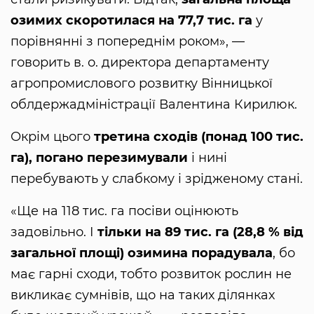
озимих скоротилася на 77,7 тис. га
у
порівнянні з попереднім роком», —
говорить в. о. директора департаменту
агропромислового розвитку Вінницької
облдержадміністрації Валентина Кирилюк.
Окрім цього
третина сходів (понад 100 тис.
га), погано перезимували
і нині
перебувають у слабкому і зрідженому стані.
«Ще на 118 тис. га посіви оцінюють
задовільно. І
тільки на 89 тис. га (28,8 % від
загальної площі) озимина порадувала
, бо
має гарні сходи, тобто розвиток рослин не
викликає сумнівів, що на таких ділянках