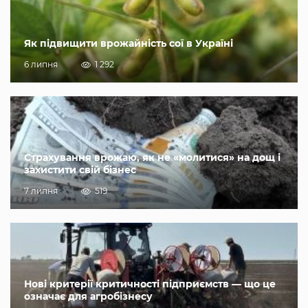
Як підвищити врожайність сої в Україні
6 липня
1 292
Страхування врожаю, як не «молитися» на дощ і
захистити свій бізнес
7 липня
519
Нові критерії критичності підприємств — що це
означає для агробізнесу