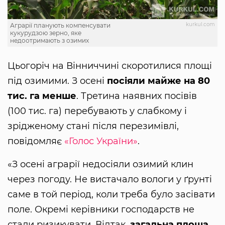
kurkul.com
Аграрії планують компенсувати
кукурудзою зерно, яке
недоотримають з озимих
Цьогоріч на Вінниччині скоротилися площі
під озимими. З осені
посіяли майже на 80
тис. га менше
. Третина наявних посівів
(100 тис. га) перебувають у слабкому і
зрідженому стані після перезимівлі,
повідомляє
«Голос України»
.
«З осені аграрії недосіяли озимий клин
через погоду. Не вистачало вологи у ґрунті
саме в той період, коли треба було засівати
поле. Окремі керівники господарств не
стали ризикувати. Відтак,
загальна площа