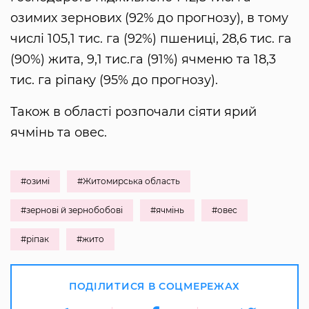
озимих зернових (92% до прогнозу), в тому
числі 105,1 тис. га (92%) пшениці, 28,6 тис. га
(90%) жита, 9,1 тис.га (91%) ячменю та 18,3
тис. га ріпаку (95% до прогнозу).
Також в області розпочали сіяти ярий
ячмінь та овес.
#озимі
#Житомирська область
#зернові й зернобобові
#ячмінь
#овес
#ріпак
#жито
ПОДІЛИТИСЯ В СОЦМЕРЕЖАХ