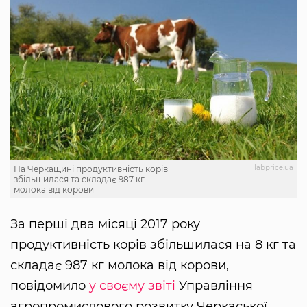
labprice.ua
На Черкащині продуктивність корів
збільшилася та складає 987 кг
молока від корови
За перші два місяці 2017 року
продуктивність корів збільшилася на 8 кг та
складає 987 кг молока від корови,
повідомило
у своєму звіті
Управління
агропромислового розвитку Черкаської