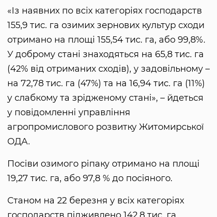
«Із наявних по всіх категоріях господарств
155,9 тис. га озимих зернових культур сходи
отримано на площі 155,54 тис. га, або 99,8%.
У доброму стані знаходяться на 65,8 тис. га
(42% від отриманих сходів), у задовільному –
на 72,78 тис. га (47%) та на 16,94 тис. га (11%)
у слабкому та зрідженому стані», – йдеться
у повідомленні управління
агропромислового розвитку Житомирської
ОДА.
Посіви озимого ріпаку отримано на площі
19,27 тис. га, або 97,8 % до посіяного.
Станом на 22 березня у всіх категоріях
господарств підживлено 142,8 тис. га