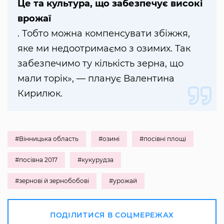
Це та культура, що забезпечує високі
врожаї
. Тобто можна компенсувати збіжжя,
яке ми недоотримаємо з озимих. Так
забезпечимо ту кількість зерна, що
мали торік», — планує Валентина
Кирилюк.
#Вінницька область
#озимі
#посівні площі
#посівна 2017
#кукурудза
#зернові й зернобобові
#урожай
ПОДІЛИТИСЯ В СОЦМЕРЕЖАХ