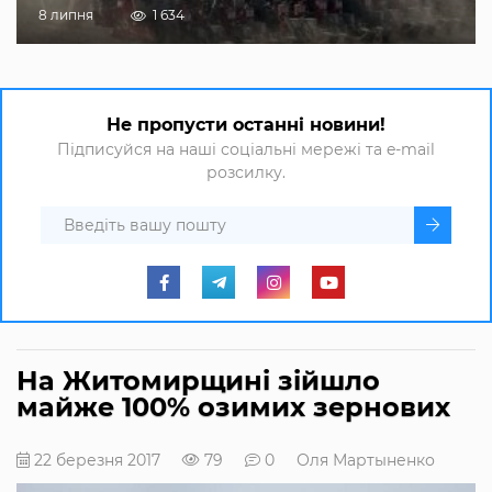
8 липня
1 634
Не пропусти останні новини!
Підписуйся на наші соціальні мережі та e-mail
розсилку.
На Житомирщині зійшло
майже 100% озимих зернових
22 березня 2017
79
0
Оля Мартыненко