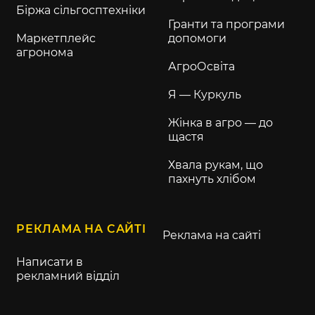
Біржа сільгосптехніки
Гранти та програми
Маркетплейс
допомоги
агронома
АгроОсвіта
Я — Куркуль
Жінка в агро — до
щастя
Хвала рукам, що
пахнуть хлібом
РЕКЛАМА НА САЙТІ
Реклама на сайті
Написати в
рекламний відділ