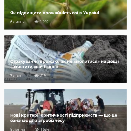
Як підвищити врожайність сої в Україні
6 липня
1 292
Страхування врожаю, як не «молитися» на дощ і
захистити свій бізнес
7 липня
519
Нові критерії критичності підприємств — що це
означає для агробізнесу
8 липня
1 634