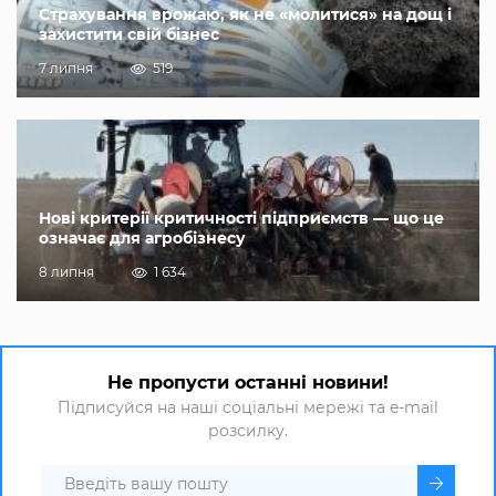
Страхування врожаю, як не «молитися» на дощ і
захистити свій бізнес
7 липня
519
Нові критерії критичності підприємств — що це
означає для агробізнесу
8 липня
1 634
Не пропусти останні новини!
Підписуйся на наші соціальні мережі та e-mail
розсилку.