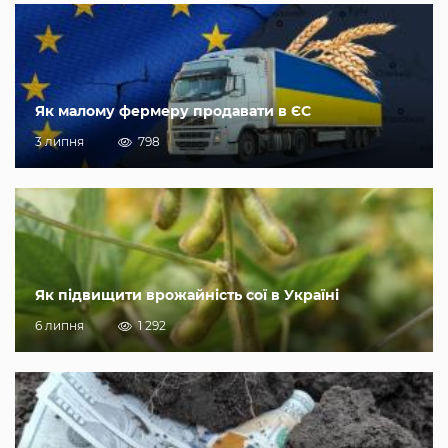
Як малому фермеру продавати в ЄС
3 липня
798
Як підвищити врожайність сої в Україні
6 липня
1 292