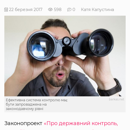
22 березня 2017
598
0
Катя Капустина
barkas.net
Ефективна система контролю має
бути запроваджена на
законодавчому рівні
Законопроект
«Про державний контроль,