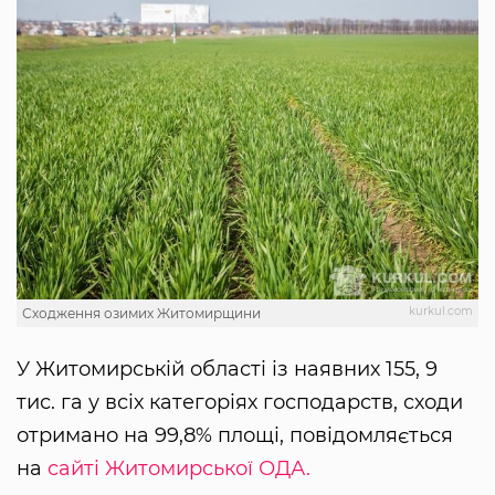
kurkul.com
Сходження озимих Житомирщини
У Житомирській області із наявних 155, 9
тис. га у всіх категоріях господарств, сходи
отримано на 99,8% площі, повідомляється
на
сайті Житомирської ОДА.