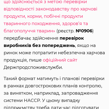
що здійснюється з метою перевірки
відповідності законодавству про харчові
продукти, корми, побічні продукти
тваринного походження, здоров’я та
благополуччя тварин»
(реєстр.
№0906
)
передбачає здійснення
перевірок
виробників без попереджень
, якщо на
ринок може потрапити небезпечна харчова
продукція, пише
офіційний сайт
Держпродспоживслужби.
Такий формат матимуть і планові перевірки
в рамках довгострокових планів контролю,
за винятком, наприклад, запровадження
системи HACCP. У цьому випадку
підприємству треба дати час підготувати