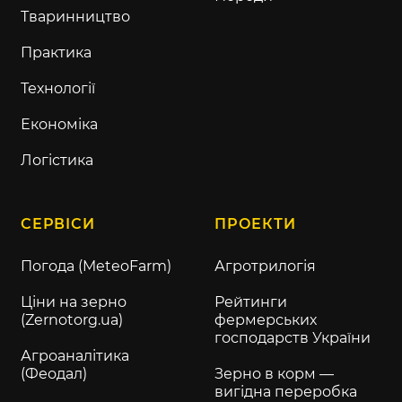
Тваринництво
Практика
Технології
Економіка
Логістика
СЕРВІСИ
ПРОЕКТИ
Погода (MeteoFarm)
Агротрилогія
Ціни на зерно
Рейтинги
(Zernotorg.ua)
фермерських
господарств України
Агроаналітика
(Феодал)
Зерно в корм —
вигідна переробка