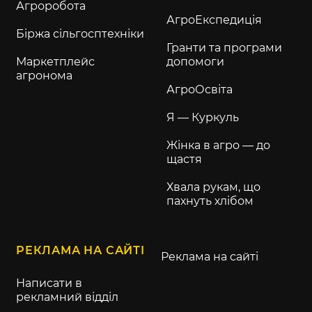
Агроробота
АгроЕкспедиція
Біржа сільгосптехніки
Гранти та програми
Маркетплейс
допомоги
агронома
АгроОсвіта
Я — Куркуль
Жінка в агро — до
щастя
Хвала рукам, що
пахнуть хлібом
РЕКЛАМА НА САЙТІ
Реклама на сайті
Написати в
рекламний відділ