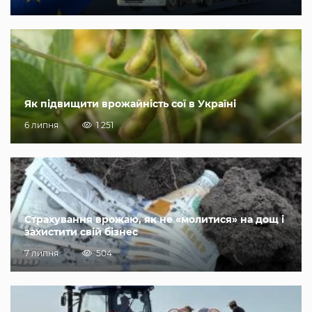
Як підвищити врожайність сої в Україні
6 липня
1 251
Страхування врожаю, як не «молитися» на дощ і
захистити свій бізнес
7 липня
504