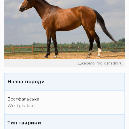
Джерело: moiloshadki.ru
Назва породи
Вестфальська
Westphalian
Тип тварини