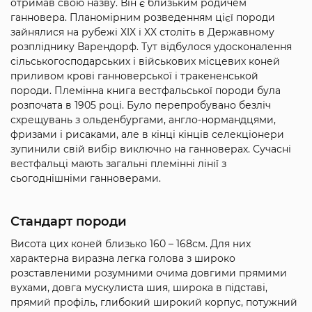
отримав свою назву. Він є близьким родичем
ганновера. Планомірним розведенням цієї породи
зайнялися на рубежі XIX і XX століть в Державному
розпліднику Варендорф. Тут відбулося удосконалення
сільськогосподарських і військових місцевих коней
приливом крові ганноверської і тракененськой
породи. Племінна книга вестфальської породи була
розпочата в 1905 році. Було перепробувано безліч
схрещувань з ольденбургами, англо-нормандцями,
фризами і рисаками, але в кінці кінців селекціонери
зупинили свій вибір виключно на ганноверах. Сучасні
вестфальці мають загальні племінні лінії з
сьогоднішніми ганноверами.
Стандарт породи
Висота цих коней близько 160 – 168см. Для них
характерна виразна легка голова з широко
розставленими розумними очима довгими прямими
вухами, довга мускулиста шия, широка в підставі,
прямий профіль, глибокий широкий корпус, потужний