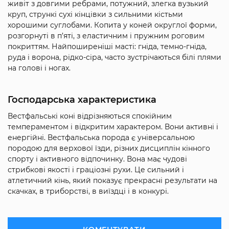
живіт з довгими ребрами, потужний, злегка вузький
круп, стрункі сухі кінцівки з сильними кістьми
хорошими суглобами. Копита у коней округлої форми,
розгорнуті в п’яті, з еластичним і пружним роговим
покриттям. Найпоширеніші масті: гніда, темно-гніда,
руда і ворона, рідко-сіра, часто зустрічаються білі плями
на голові і ногах.
Господарська характеристика
Вестфальські коні відрізняються спокійним
темпераментом і відкритим характером. Вони активні і
енергійні. Вестфальська порода є універсальною
породою для верхової їзди, різних дисциплін кінного
спорту і активного відпочинку. Вона має чудові
стрибкові якості і граціозні рухи. Це сильний і
атлетичний кінь, який показує прекрасні результати на
скачках, в триборстві, в виїздці і в конкурі.