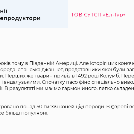
нії
ТОВ СУТСП «Ел-Тур»
епродуктори
ків тому в Південній Америці. Але історія цих коняч
порода іспанська джаннет, представники якої були зав
. Перших же тварин привіз в 1492 році Колумб. Пер
і андалузькими. Спочатку пасо фіно спеціально виво
ії. В результаті ми маємо гармонійного, легко складен
ровано понад 50 тисяч коней цієї породи. В Європі в
все більш популярні.