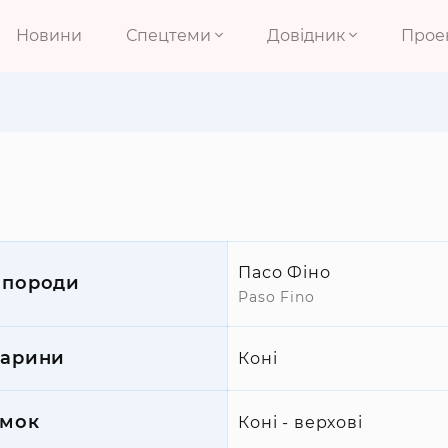
Новини
Спецтеми
Довідник
Прое
Пасо Фіно
 породи
Paso Fino
варини
Коні
мок
Коні - верхові