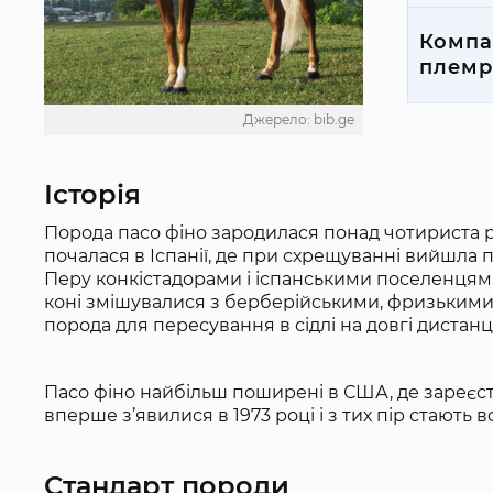
Компа
племр
Джерело: bib.ge
Історія
Порода пасо фіно зародилася понад чотириста ро
почалася в Іспанії, де при схрещуванні вийшла 
Перу конкістадорами і іспанськими поселенцями
коні змішувалися з берберійськими, фризькими 
порода для пересування в сідлі на довгі дистанц
Пасо фіно найбільш поширені в США, де зареєст
вперше з’явилися в 1973 році і з тих пір стають 
Стандарт породи