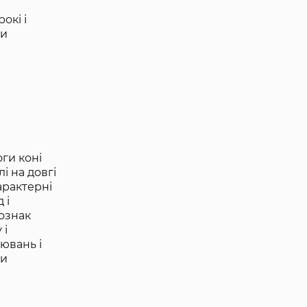
окі і
ми
оги коні
і на довгі
арактерні
 і
 ознак
 і
ювань і
ки