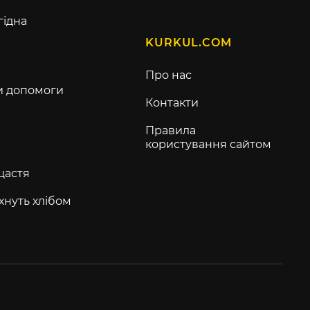
гідна
KURKUL.COM
Про нас
и допомоги
Контакти
Правила
користування сайтом
щастя
хнуть хлібом