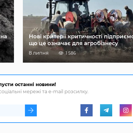
 на
Нові критерії критичності підприєм
що це означає для агробізнесу
8 липня
1 586
пусти останні новини!
оціальні мережі та e-mail розсилку.