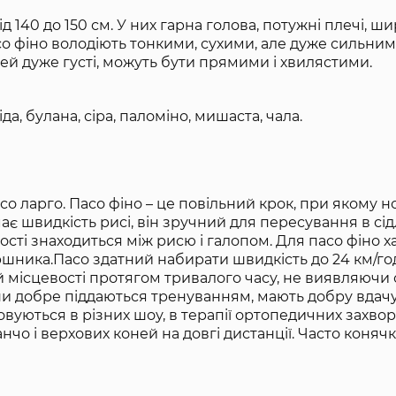
 140 до 150 см. У них гарна голова, потужні плечі, шир
асо фіно володіють тонкими, сухими, але дуже сильни
ней дуже густі, можуть бути прямими і хвилястими.
да, булана, сіра, паломіно, мишаста, чала.
асо ларго. Пасо фіно – це повільний крок, при якому н
є швидкість рисі, він зручний для пересування в сідл
ості знаходиться між рисю і галопом. Для пасо фіно х
ршника.Пасо здатний набирати швидкість до 24 км/год
й місцевості протягом тривалого часу, не виявляючи
они добре піддаються тренуванням, мають добру вдачу
овуються в різних шоу, в терапії ортопедичних захвор
чо і верхових коней на довгі дистанції. Часто коняч