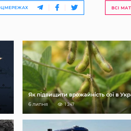
ОЦМЕРЕЖАХ
ВСІ МА
Як підвищити врожайність сої в Укр
6 липня
1 247