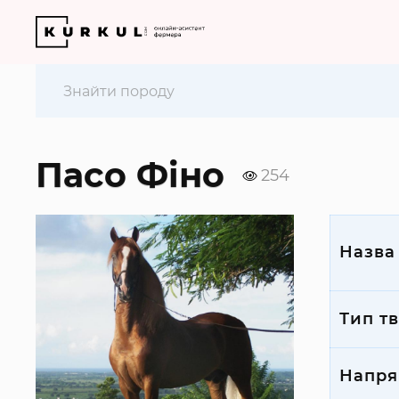
Пасо Фіно
254
Назва
Тип т
Напря