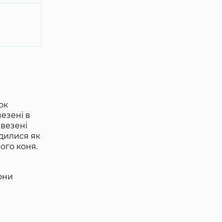
ок
езені в
евезені
дилися як
ого коня.
они