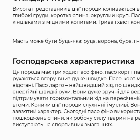
Висота представників цієї породи коливається від
глибокі груди, коротка спина, округлий круп. П
кінцівками з міцними копитами. Грива і хвіст ко
Масть може бути будь-яка: руда, ворона, бура, гні
Господарська характеристика
Ця порода має три ходи: пасо фіно, пасо корт і п
рухаються вгору-вниз дуже швидко. Пасо-корт ма
відстані. Пасо ларго – найшвидший хід, по швидк
енергійні швидкі рухи. Вони дуже зручні для ве
підтримувати горизонтальний хід на пересічені
втоми. Коники цієї породи слухняні і чутливі. В
завзятий характер. Сьогодні пасо фіно використ
пошкоджень спини, як робочу силу тварин на ран
виступають на спортивних змаганнях.