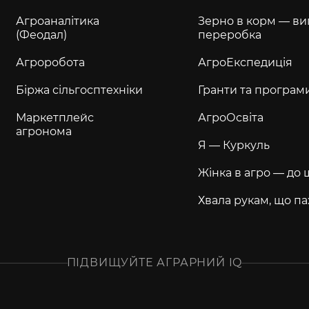
Агроаналітика
Зерно в корм — ви
(Феодал)
переробка
Агроробота
АгроЕкспедиція
Біржа сільгосптехніки
Гранти та програм
Маркетплейс
АгроОсвіта
агронома
Я — Куркуль
Жінка в агро — до 
Хвала рукам, що па
ПІДВИЩУЙТЕ АГРАРНИЙ IQ