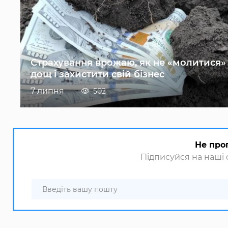
Страхування врожаю, як не «молитися»
дощ і захистити свій бізнес
7 липня
502
Не про
Підписуйся на наші с