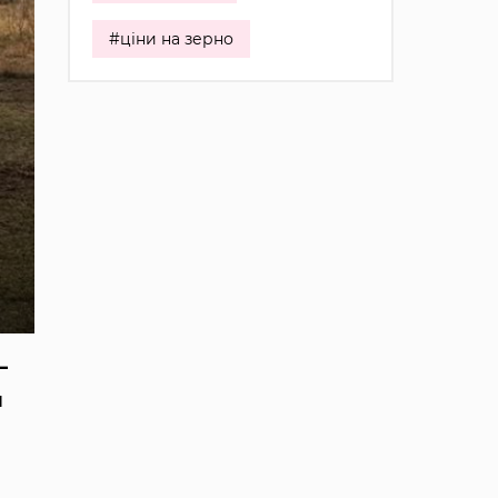
#ціни на зерно
—
й