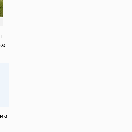
і
же
шим