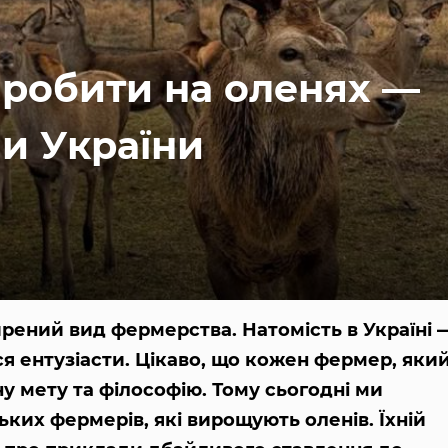
аробити на оленях —
ми України
рений вид фермерства. Натомість в Україні 
ся ентузіасти. Цікаво, що кожен фермер, яки
у мету та філософію. Тому сьогодні ми
ьких фермерів, які вирощують оленів. Їхній