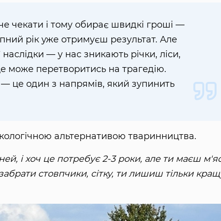
хоче чекати і тому обирає швидкі гроші —
пний рік уже отримуєш результат. Але
 наслідки — у нас зникають річки, ліси,
це може перетворитись на трагедію.
— це один з напрямів, який зупинить
 екологічною альтернативою тваринництва.
ей, і хоч це потребує 2-3 роки, але ти маєш м'яс
забрати стовпчики, сітку, ти лишиш тільки кращ