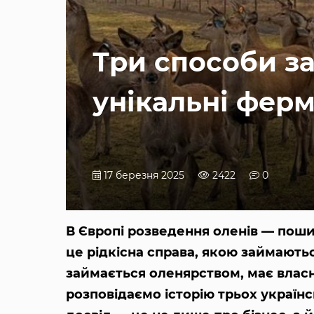
Три способи з
унікальні фер
17 березня 2025
2422
0
В Європі розведення оленів — поши
це рідкісна справа, якою займають
займається оленярством, має власн
розповідаємо історію трьох українс