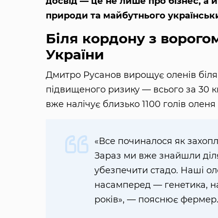
досвід — це не лише про бізнес, а
природи та майбутнього українських
Біля кордону з ворого
України
Дмитро Русанов вирощує оленів біля 
підвищеного ризику — всього за 30 к
вже налічує близько 1100 голів оленя
«Все починалося як захопл
Зараз ми вже знайшли діл
убезпечити стадо. Наші оле
насамперед — генетика, н
років», — пояснює фермер