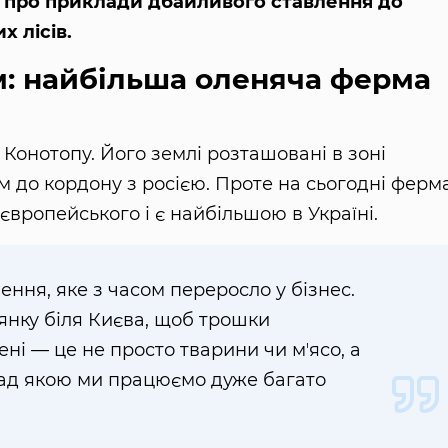
 й про приклади дбайливого ставлення до
 лісів.
м: найбільша оленяча ферма
Конотопу. Його землі розташовані в зоні
м до кордону з росією. Проте на сьогодні ферм
 європейського і є найбільшою в Україні.
ення, яке з часом переросло у бізнес.
янку біля Києва, щоб трошки
ні — це не просто тварини чи мʼясо, а
ад якою ми працюємо дуже багато
.