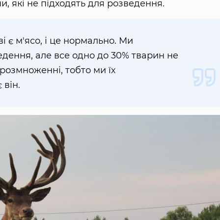
и, які не підходять для розведення.
 є м'ясо, і це нормально. Ми
дення, але все одно до 30% тварин не
розмноженні, тобто ми їх
 він.