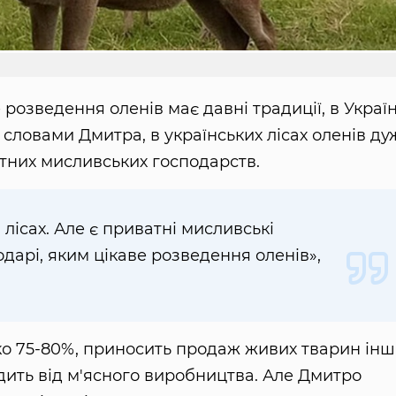
 розведення оленів має давні традиції, в Україн
словами Дмитра, в українських лісах оленів ду
тних мисливських господарств.
лісах. Але є приватні мисливські
одарі, яким цікаве розведення оленів»,
ько 75-80%, приносить продаж живих тварин ін
дить від м'ясного виробництва. Але Дмитро