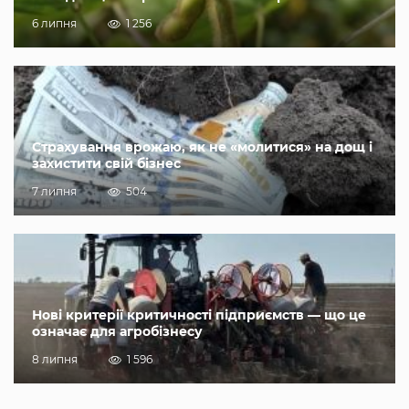
6 липня
1 256
Страхування врожаю, як не «молитися» на дощ і
захистити свій бізнес
7 липня
504
Нові критерії критичності підприємств — що це
означає для агробізнесу
8 липня
1 596