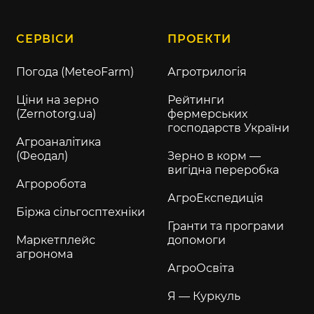
СЕРВІСИ
ПРОЕКТИ
Погода (MeteoFarm)
Агротрилогія
Ціни на зерно
Рейтинги
(Zernotorg.ua)
фермерських
господарств України
Агроаналітика
(Феодал)
Зерно в корм —
вигідна переробка
Агроробота
АгроЕкспедиція
Біржа сільгосптехніки
Гранти та програми
Маркетплейс
допомоги
агронома
АгроОсвіта
Я — Куркуль