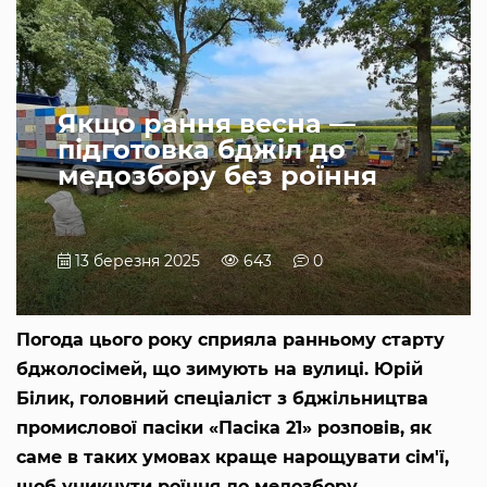
Якщо рання весна —
підготовка бджіл до
медозбору без роїння
13 березня 2025
643
0
Погода цього року сприяла ранньому старту
бджолосімей, що зимують на вулиці. Юрій
Білик, головний спеціаліст з бджільництва
промислової пасіки «Пасіка 21» розповів, як
саме в таких умовах краще нарощувати сім'ї,
щоб уникнути роїння до медозбору.