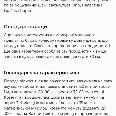
по вирощуванню шамі вважається Кіпр, Палестина,
Ізраїль і Сирія.
Стандарт породи
Справжня чистокровна шамі має очі молочного,
практично білого кольору і красиву довгу шерсть, що
нагадує пальто. Більшість представників породи рогаті.
Ще одна характерна особливість породистих кіз – це
звисаючі вуха, довжина яких може досягати 30 см.
Господарська характеристика
Порода відноситься до важкого типу, максимальна вага
яку може набрати цап шамі становить 130 кг при зрості
1 м, а кози важать 80–90 кг з ростом 75–85 см в холці.
Козенята народжуються досить великими – 4–5 кг, а
через 3–4 місяці їх вага може досягати 35 кг. На
материнському молоці козенята можуть додавати до
300 г щодня. За один окот кози можуть призводити від