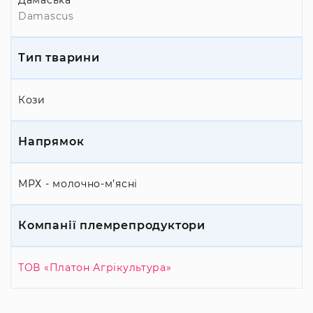
Дамаська
Damascus
Тип тварини
Кози
Напрямок
МРХ - молочно-м’ясні
Компанії племрепродуктори
ТОВ «Платон Агрікультура»