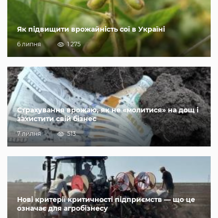
Як підвищити врожайність сої в Україні
6 липня
1 275
Страхування врожаю, як не «молитися» на дощ і
захистити свій бізнес
7 липня
513
Нові критерії критичності підприємств — що це
означає для агробізнесу