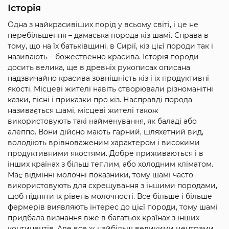
Історія
Одна з найкрасивіших порід у всьому світі, і це не
перебільшення – дамаська порода кіз шамі. Справа в
тому, що на їх батьківщині, в Сирії, кіз цієї породи так і
називають – божественно красива. Історія породи
досить велика, ще в древніх рукописах описана
надзвичайно красива зовнішність кіз і їх продуктивні
якості. Місцеві жителі навіть створювали різноманітні
казки, пісні і приказки про кіз. Насправді порода
називається шамі, місцеві жителі також
використовують такі найменування, як баладі або
алеппо. Вони дійсно мають гарний, шляхетний вид,
володіють врівноваженим характером і високими
продуктивними якостями. Добре приживаються і в
інших країнах з більш теплим, або холодним кліматом.
Має відмінні молочні показники, тому шамі часто
використовують для схрещування з іншими породами,
щоб підняти їх рівень молочності. Все більше і більше
фермерів виявляють інтерес до цієї породи, тому шамі
придбала визнання вже в багатьох країнах з інших
континентів. Але все ж найбільш великими центрами