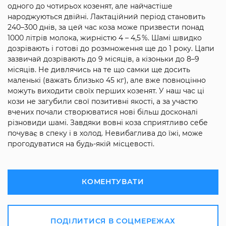
одного до чотирьох козенят, але найчастіше
народжуються двійні. Лактаційний період становить
240–300 днів, за цей час коза може призвести понад
1000 літрів молока, жирністю 4 – 4,5 %. Шамі швидко
дозрівають і готові до розмноження ще до 1 року. Цапи
зазвичай дозрівають до 9 місяців, а кізоньки до 8–9
місяців. Не дивлячись на те що самки ще досить
маленькі (важать близько 45 кг), але вже повноцінно
можуть виходити своїх перших козенят. У наш час ці
кози не загубили свої позитивні якості, а за участю
вчених почали створюватися нові більш досконалі
різновиди шамі. Завдяки вовні коза сприятливо себе
почуває в спеку і в холод. Невибаглива до їжі, може
прогодуватися на будь-якій місцевості.
КОМЕНТУВАТИ
ПОДІЛИТИСЯ В СОЦМЕРЕЖАХ