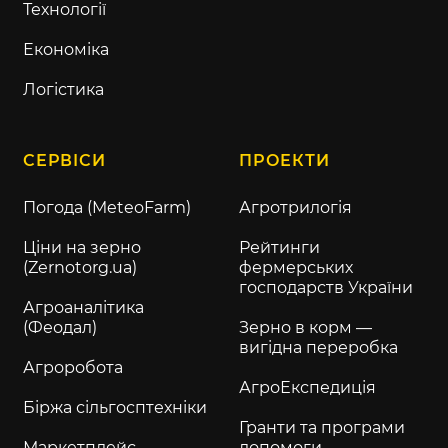
Технології
Економіка
Логістика
СЕРВІСИ
ПРОЕКТИ
Погода (MeteoFarm)
Агротрилогія
Ціни на зерно
Рейтинги
(Zernotorg.ua)
фермерських
господарств України
Агроаналітика
(Феодал)
Зерно в корм —
вигідна переробка
Агроробота
АгроЕкспедиція
Біржа сільгосптехніки
Гранти та програми
Маркетплейс
допомоги