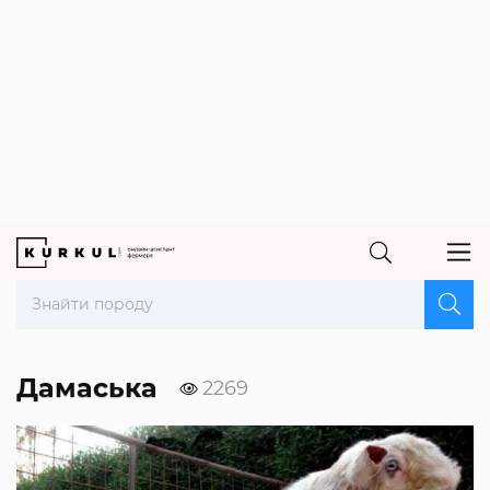
Дамаська
2269