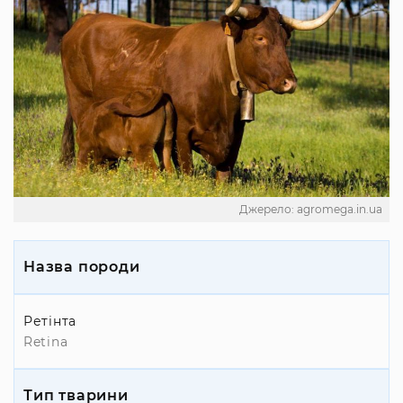
Джерело: agromega.in.ua
Назва породи
Ретінта
Retina
Тип тварини