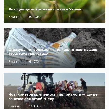
Як підвищити врожайність сої в Україні
6 липня
1 314
Страхування врожаю, як не «молитися» на дощ і
захистити свій бізнес
7 липня
530
Нові критерії критичності підприємств — що це
означає для агробізнесу
8 липня
1 665