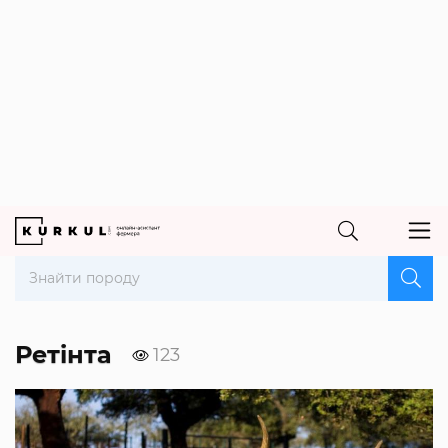
Ретінта
123