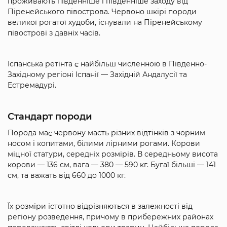
проживають південніше і південніше заходу від
Піренейського півострова. Червоно шкірі породи
великої рогатої худоби, існували на Піренейському
півострові з давніх часів.
Іспанська ретінта є найбільш численною в Південно-
Західному регіоні Іспанії — Західній Андалусії та
Естремадурі.
Стандарт породи
Порода має червону масть різних відтінків з чорним
носом і копитами, білими лірними рогами. Корови
міцної статури, середніх розмірів. В середньому висота
корови — 136 см, вага — 380 — 590 кг. Бугаї більші — 141
см, та важать від 660 до 1000 кг.
Їх розміри істотно відрізняються в залежності від
регіону розведення, причому в прибережних районах