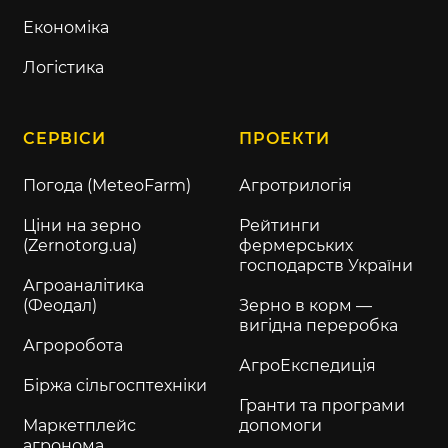
Економіка
Логістика
СЕРВІСИ
ПРОЕКТИ
Погода (MeteoFarm)
Агротрилогія
Ціни на зерно
Рейтинги
(Zernotorg.ua)
фермерських
господарств України
Агроаналітика
(Феодал)
Зерно в корм —
вигідна переробка
Агроробота
АгроЕкспедиція
Біржа сільгосптехніки
Гранти та програми
Маркетплейс
допомоги
агронома