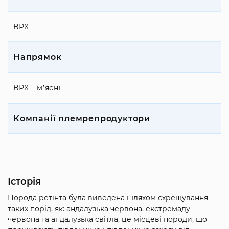
ВРХ
Напрямок
ВРХ - м’ясні
Компанії племрепродуктори
Історія
Порода ретінта була виведена шляхом схрещування
таких порід, як: андалузька червона, екстремаду
червона та андалузька світла, це місцеві породи, що