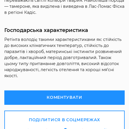
переважають світлі кольори тварин. Найбільша порода
— тамероне, яка виділена і виведена в Лас-Ломас Фіска
в регіоні Кадіс.
Господарська характеристика
Ретінта володіє такими характеристиками як: стійкість
до високих кліматичних температур, стійкість до
паразитів і хвороб, материнські інстинкти розвинений
добре, лактаційний період довготривалий. Також
цьому типу притаманне довголіття, високий відсоток
народжуваності, легкість отелення та хороші мя’сні
якості.
КОМЕНТУВАТИ
ПОДІЛИТИСЯ В СОЦМЕРЕЖАХ