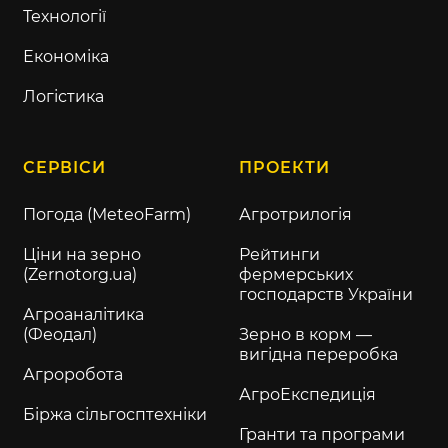
Технології
Економіка
Логістика
СЕРВІСИ
ПРОЕКТИ
Погода (MeteoFarm)
Агротрилогія
Ціни на зерно
Рейтинги
(Zernotorg.ua)
фермерських
господарств України
Агроаналітика
(Феодал)
Зерно в корм —
вигідна переробка
Агроробота
АгроЕкспедиція
Біржа сільгосптехніки
Гранти та програми