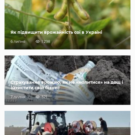
Як підвищити врожайність сої в Україні
6 липня
1 298
Страхування врожаю, як не «молитися» на дощ і
захистити свій бізнес
7 липня
521