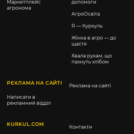
Маркетплейс
допомоги
агронома
АгроОсвіта
Я — Куркуль
Жінка в агро — до
щастя
Хвала рукам, що
пахнуть хлібом
РЕКЛАМА НА САЙТІ
Реклама на сайті
Написати в
рекламний відділ
KURKUL.COM
Контакти