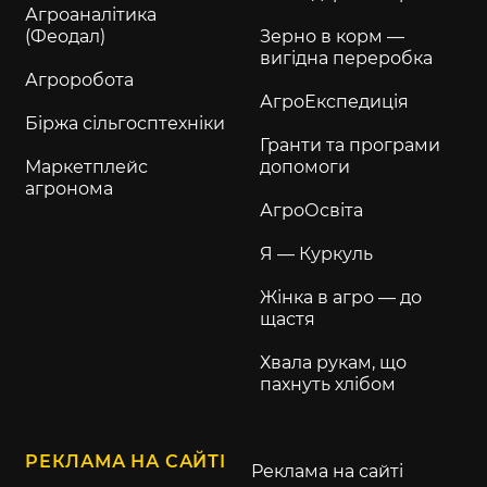
Агроаналітика
(Феодал)
Зерно в корм —
вигідна переробка
Агроробота
АгроЕкспедиція
Біржа сільгосптехніки
Гранти та програми
Маркетплейс
допомоги
агронома
АгроОсвіта
Я — Куркуль
Жінка в агро — до
щастя
Хвала рукам, що
пахнуть хлібом
РЕКЛАМА НА САЙТІ
Реклама на сайті