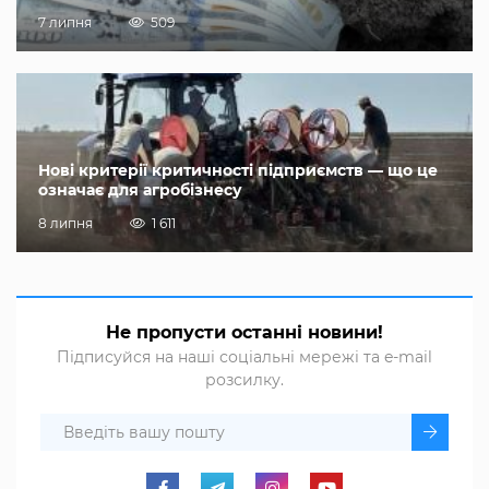
7 липня
509
Нові критерії критичності підприємств — що це
означає для агробізнесу
8 липня
1 611
Не пропусти останні новини!
Підписуйся на наші соціальні мережі та e-mail
розсилку.