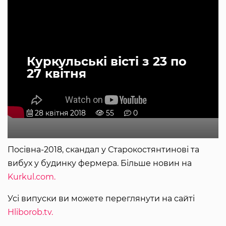
Куркульські вісті з 23 по
27 квітня
28 квітня 2018
55
0
Посівна-2018, скандал у Старокостянтинові та
вибух у будинку фермера. Більше новин на
Kurkul.com.
Усі випуски ви можете переглянути на сайті
Hliborob.tv.