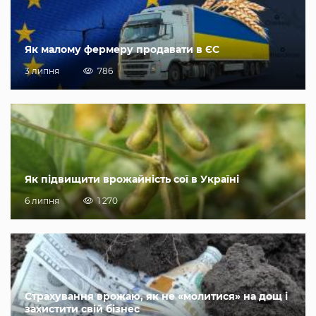
Як малому фермеру продавати в ЄС
3 липня
786
Як підвищити врожайність сої в Україні
6 липня
1 270
Страхування врожаю, як не «молитися» на дощ і
захистити свій бізнес