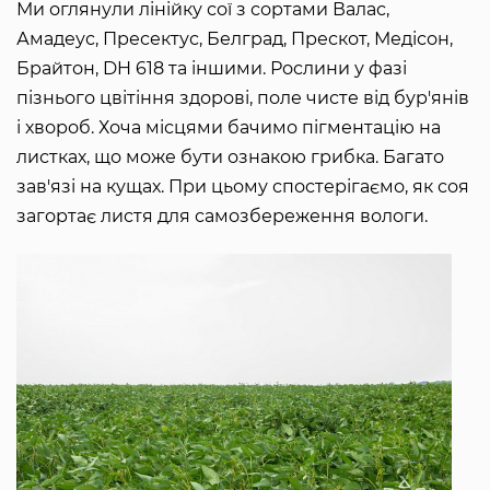
Ми оглянули лінійку сої з сортами Валас,
Амадеус, Пресектус, Белград, Прескот, Медісон,
Брайтон, DH 618 та іншими. Рослини у фазі
пізнього цвітіння здорові, поле чисте від бур'янів
і хвороб. Хоча місцями бачимо пігментацію на
листках, що може бути ознакою грибка. Багато
зав'язі на кущах. При цьому спостерігаємо, як соя
загортає листя для самозбереження вологи.