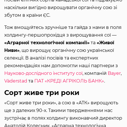
наскільки вигідно вирощувати органічну сою зі
збутом в країни ЄС.
Тож вмощуйтесь зручніше та гайда з нами в поля
холдингу-першопрохідця з вирощування сої —
«Аграрної технологічної компанії»
та
«Живої
Ниви»
, що вирощує органічну сою української
селекції. В аналізі посівів та експертних
рекомендаціях нам допомогли наші партнери з
Науково-дослідного інституту сої
, компаній
Bayer
,
Väderstad
та
ПАТ «КРЕДІ АГРІКОЛЬ БАНК»
.
Сорт живе три роки
«Сорт живе три роки», а сою в «АТК» вирощують
ще з далеких 90-х. Такими твердженнями нас
зустрічає в полях холдингу виконавчий директор
Анатолій Колесник. «Аграрна технологічна