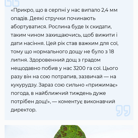
«Прикро, що в серпні у нас випало 2,4 мм
опадів. Деякі стручки починають
абортуватися. Рослина буде їх скидати,
таким чином захищаючись, щоб вижити і
дати насіння. Цей рік став важким для сої,
тому що нормального дощу не було з 18
липня. Здоровенний дощ з градом
нещодавно побив у нас 3200 га сої. Цього
разу він на сою потрапив, зазвичай — на
кукурудзу. Зараз сою сильно «прижимає»
погода, в найближчий тиждень дуже
потрібен дощ!», — коментує виконавчий
директор.