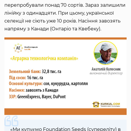
перепробували понад 70 сортів. Зараз залишили
лінійку з одинадцяти. При цьому, української
селекції не сіють уже 10 років. Насіння завозять
напряму з Канади (Онтаріо та Квебеку).
«Ми купуємо Foundation Seeds (супереліту) в