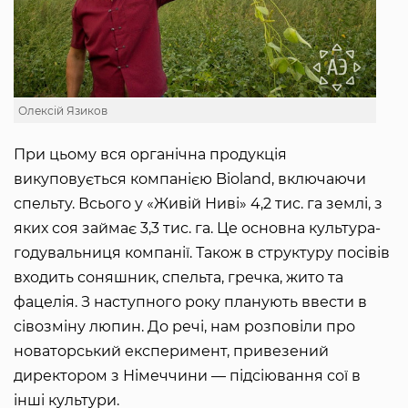
Олексій Язиков
При цьому вся органічна продукція
викуповується компанією Bioland, включаючи
спельту. Всього у «Живій Ниві» 4,2 тис. га землі, з
яких соя займає 3,3 тис. га. Це основна культура-
годувальниця компанії. Також в структуру посівів
входить соняшник, спельта, гречка, жито та
фацелія. З наступного року планують ввести в
сівозміну люпин. До речі, нам розповіли про
новаторський експеримент, привезений
директором з Німеччини — підсіювання сої в
інші культури.