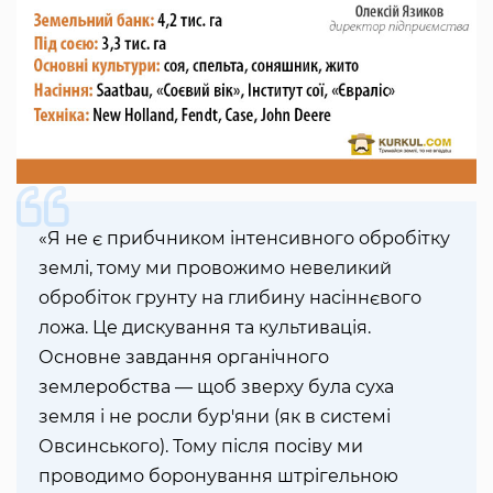
«Я не є прибчником інтенсивного обробітку
землі, тому ми провожимо невеликий
обробіток грунту на глибину насіннєвого
ложа. Це дискування та культивація.
Основне завдання органічного
землеробства — щоб зверху була суха
земля і не росли бур'яни (як в системі
Овсинського). Тому після посіву ми
проводимо боронування штрігельною