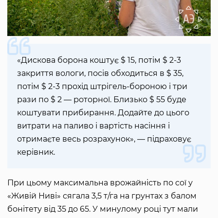
«Дискова борона коштує $ 15, потім $ 2-3
закриття вологи, посів обходиться в $ 35,
потім $ 2-3 прохід штрігель-бороною і три
рази по $ 2 — роторної. Близько $ 55 буде
коштувати прибирання. Додайте до цього
витрати на паливо і вартість насіння і
отримаєте весь розрахунок», — підраховує
керівник.
При цьому максимальна врожайність по сої у
«Живій Ниві» сягала 3,5 т/га на грунтах з балом
бонітету від 35 до 65. У минулому році тут мали