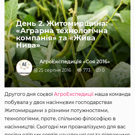
День 2. Житомирщина:
«Аграрна технологічна
компанія» та «Жива
Нива»
АгроЕкспедиція «Соя 2016»
25 серпня 2016
773
0
Другого дня соєвої
АгроЕкспедиції
наша команда
побувала у двох насіннєвих господарствах
Житомирщини з різними потужностями,
технологіями, проте, спільною філософією в
насінництві. Сьогодні ми проаналізуємо для вас
посіви елітних сортів канадської сої та підрахуємо