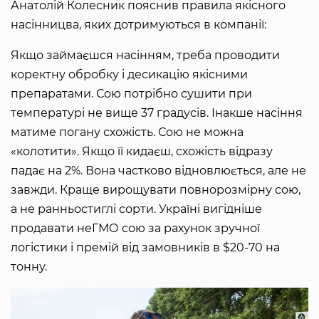
Анатолій Колесник пояснив правила якісного
насінницва, яких дотримуються в компанії:
Якщо займаєшся насінням, треба проводити
коректну обробку і десикацію якісними
препаратами. Сою потрібно сушити при
температурі не вище 37 градусів. Інакше насіння
матиме погану схожість. Сою не можна
«колотити». Якщо її кидаєш, схожість відразу
падає на 2%. Вона частково відновлюється, але не
завжди. Краще вирощувати повнорозмірну сою,
а не ранньостиглі сорти. Україні вигідніше
продавати неГМО сою за рахунок зручної
логістики і премій від замовників в $20-70 на
тонну.