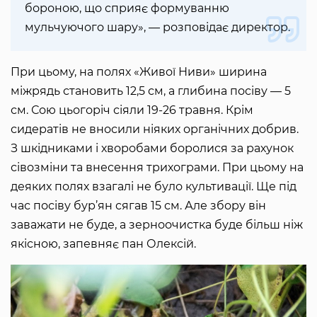
бороною, що сприяє формуванню
мульчуючого шару», — розповідає директор.
При цьому, на полях «Живої Ниви» ширина
міжрядь становить 12,5 см, а глибина посіву — 5
см. Сою цьогоріч сіяли 19-26 травня. Крім
сидератів не вносили ніяких органічних добрив.
З шкідниками і хворобами боролися за рахунок
сівозміни та внесення трихограми. При цьому на
деяких полях взагалі не було культивації. Ще під
час посіву бур’ян сягав 15 см. Але збору він
заважати не буде, а зерноочистка буде більш ніж
якісною, запевняє пан Олексій.