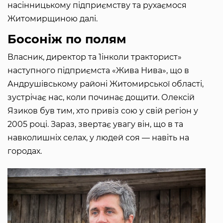
насінницькому підприємству та рухаємося
Житомирщиною далі.
Босоніж по полям
Власник, директор та 1інколи тракторист»
наступного підприємста «Жива Нива», що в
Андрушівському районі Житомирської області,
зустрічає нас, коли починає дощити. Олексій
Язиков був тим, хто привіз сою у свій регіон у
2005 році. Зараз, звертає увагу він, що в та
навколишніх селах, у людей соя — навіть на
городах.