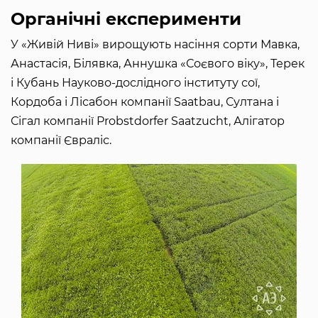
Органічні експерименти
У «Живій Ниві» вирощують насіння сорти Мавка,
Анастасія, Білявка, Аннушка «Соєвого віку», Терек
і Кубань Науково-дослідного інституту сої,
Кордоба і Лісабон компанії Saatbau, Султана і
Сігал компанії Probstdorfer Saatzucht, Алігатор
компанії Євраліс.