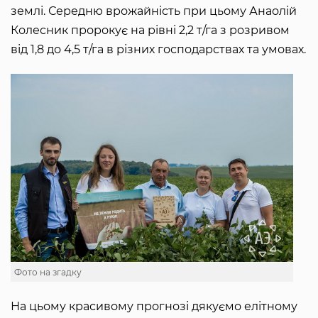
землі. Середню врожайність при цьому Анаолій
Колесник пророкує на рівні 2,2 т/га з розривом
від 1,8 до 4,5 т/га в різних господарствах та умовах.
Фото на згадку
На цьому красивому прогнозі дякуємо елітному