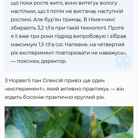
що поки росте жито, воно витягує вологу
настільки, що її потім не вистачає наступній
рослині. Але бур’ян тримає. В Німеччині
збирають 3,2 т/га при такій технології. Проте
я її вже три роки підряд випробовую і зібрав
максимум 1,5 т/га сої. Напевне, на четвертий
рік експеримент повторювати не наважусь»,
— пояснює директор.
З Норвегії пан Олексій привіз ще один
«експеримент», який активно практикує — він
ходить босоніж практично круглий рік.