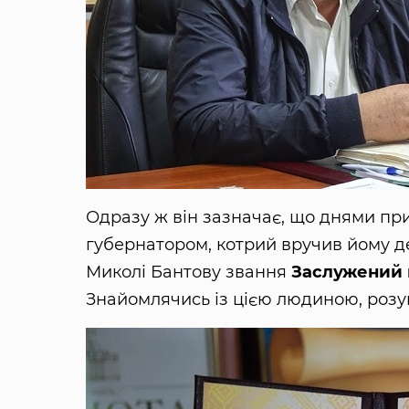
Одразу ж він зазначає, що днями при
губернатором, котрий вручив йому д
Миколі Бантову звання
Заслужений 
Знайомлячись із цією людиною, розум