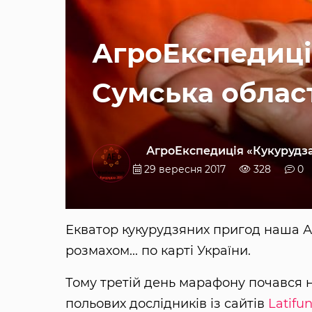
АгроЕкспедиція
Сумська област
АгроЕкспедиція «Кукурудза
29 вересня 2017
328
0
Екватор кукурудзяних пригод наша 
розмахом... по карті України.
Тому третій день марафону почався не
польових дослідників із сайтів
Latifu