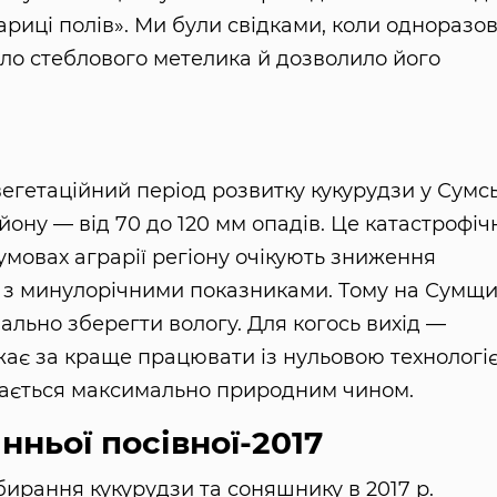
ариці полів». Ми були свідками, коли одноразо
ло стеблового метелика й дозволило його
вегетаційний період розвитку кукурудзи у Сумс
йону — від 70 до 120 мм опадів. Це катастрофіч
х умовах аграрії регіону очікують зниження
ні з минулорічними показниками. Тому на Сумщи
льно зберегти вологу. Для когось вихід —
ажає за краще працювати із нульовою технологі
рігається максимально природним чином.
нньої посівної-2017
бирання кукурудзи та соняшнику в 2017 р.