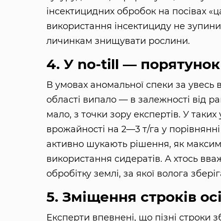
інсектицидних обробок на посівах «ц
використання інсектициду не зупини
личинкам знищувати рослини.
4. У no-till — порятунок
В умовах аномальної спеки за увесь 
області випало — в залежності від ра
мало, з точки зору експертів. У таки
врожайності на 2—3 т/га у порівнян
активно шукають рішення, як максима
використання сидератів. А хтось вв
обробітку землі, за якої волога збе
5. Зміщення строків осі
Експерти впевнені, що пізні строки з