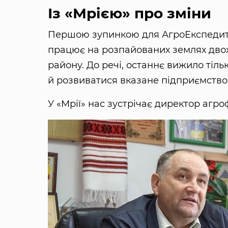
Із «Мрією» про зміни
Першою зупинкою для АгроЕкспедит
працює на розпайованих землях двох
району. До речі, останнє вижило тіль
й розвиватися вказане підприємство
У «Мрії» нас зустрічає директор агр