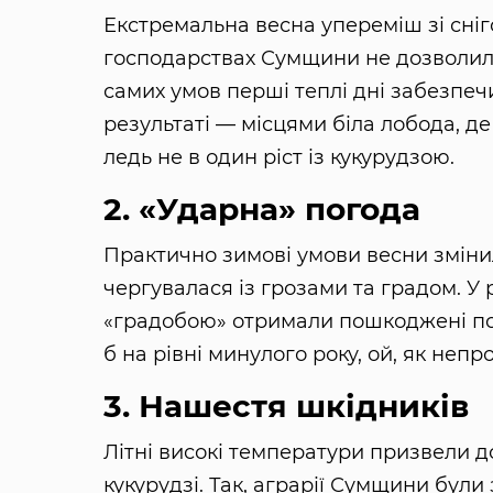
Екстремальна весна упереміш зі сні
господарствах Сумщини не дозволили
самих умов перші теплі дні забезпечи
результаті — місцями біла лобода, д
ледь не в один ріст із кукурудзою.
2. «Ударна» погода
Практично зимові умови весни змінил
чергувалася із грозами та градом. У р
«градобою» отримали пошкоджені пос
б на рівні минулого року, ой, як непро
3. Нашестя шкідників
Літні високі температури призвели до
кукурудзі. Так, аграрії Сумщини бул