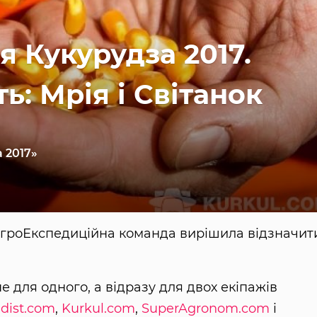
 Кукурудза 2017.
ь: Мрія і Світанок
 2017»
АгроЕкспедиційна команда вирішила відзначит
 для одного, а відразу для двох екіпажів
ndist.com
,
Kurkul.com
,
SuperAgronom.com
і