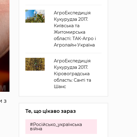
АгроЕкспедиція
Кукурудза 2017.
Київська та
Житомирська
області: ТАК-Агро і
Агролайн-Україна
АгроЕкспедиція
Кукурудза 2017.
Кіровоградська
область: Санті та
Шанс
и з
Те, що цікаво зараз
#Російсько_українська
війна