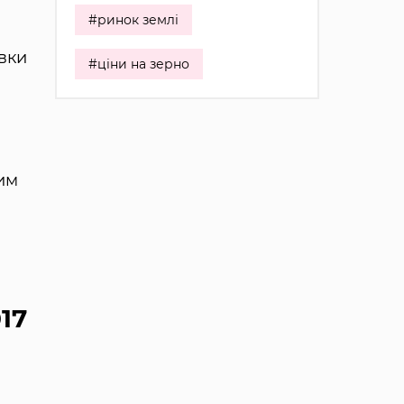
#ринок землі
івки
#ціни на зерно
им
17