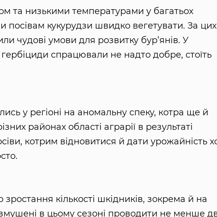
гом та низькими температурами у багатьох
 посівам кукурудзи швидко вегетувати. За цих
ли чудові умови для розвитку бур’янів. У
е гербіциди спрацювали не надто добре, стоїть
ись у регіоні на аномальну спеку, котра ще й
ізних районах області аграрії в результаті
іви, котрим відновитися й дати урожайність х
сто.
 зростання кількості шкідників, зокрема й на
и змушені в цьому сезоні проводити не менше д