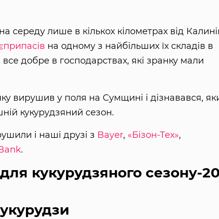
на середу лише в кількох кілометрах від Калин
єприпасів
на одному з найбільших їх складів в
и все добре в господарствах, які зранку мали
ку вирушив у поля на Сумщині і дізнавався, як
шній кукурудзяний сезон.
ушили і наші друзі з
Bayer
,
«Бізон-Тех»
,
 Bank
.
 для кукурудзяного сезону-20
кукурудзи