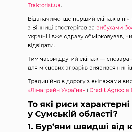
Traktorist.ua
.
Відзначимо, що перший екіпаж в ніч 
з Вінниці спостерігав за
вибухами бо
Україні і вже одразу обмірковував, ч
відвідати.
Тим часом другий екіпаж — спозаран
для місцевих аграріїв виявився нині
Традиційно в дорогу з екіпажами вир
«Лімагрейн Україна»
і
Credit Agricole
То які риси характерні
у Сумській області?
1. Бур’яни швидші від 