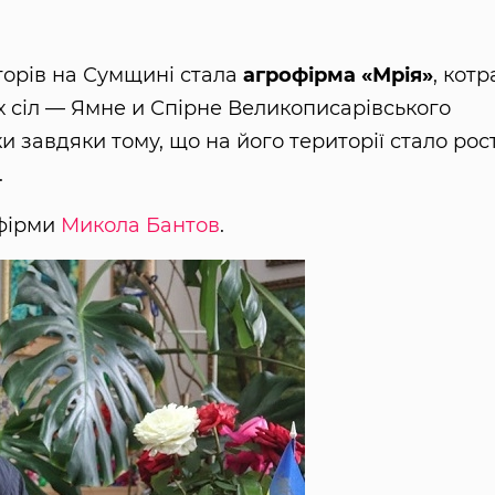
орів на Сумщині стала
агрофірма «Мрія»
, котр
 сіл — Ямне и Спірне Великописарівського
ки завдяки тому, що на його території стало рос
.
офірми
Микола Бантов
.