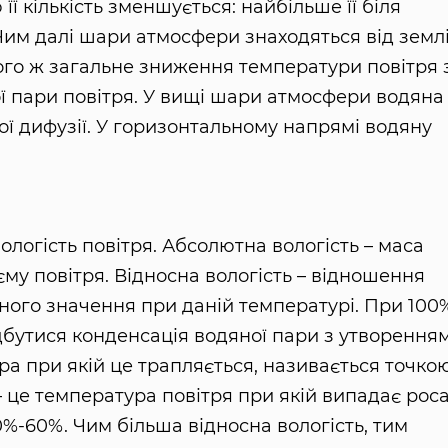
ї кількість зменшується: найбільше її біля
 Чим далі шари атмосфери знаходяться від землі
ого ж загальне зниження температури повітря 
ї пари повітря. У вищі шари атмосфери водяна
ї дифузії. У горизонтальному напрямі водяну
ологість повітря. Абсолютна вологість – маса
єму повітря. Відносна вологість – відношення
ьного значення при даній температурі. При 100
ідбутися конденсація водяної пари з утворення
а при якій це трапляється, називається точко
– це температура повітря при якій випадає роса
%-60%. Чим більша відносна вологість, тим