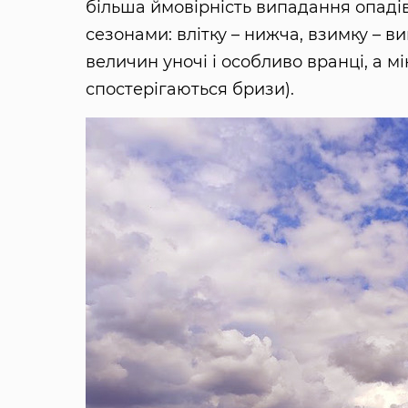
більша ймовірність випадання опадів.
сезонами: влітку – нижча, взимку – 
величин уночі і особливо вранці, а мі
спостерігаються бризи).