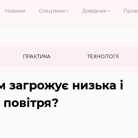
Новини
Спецтеми
Довідник
Прое
ПРАКТИКА
ТЕХНОЛОГІЇ
м загрожує низька і
 повітря?