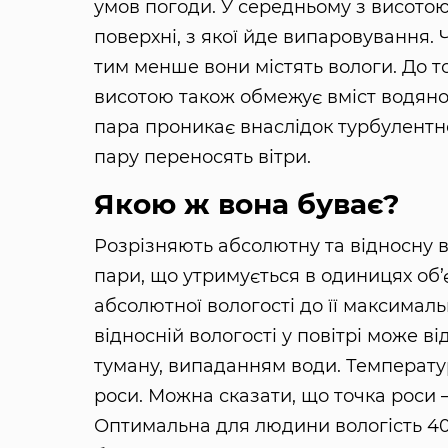
умов погоди. У середньому з висотою ї
поверхні, з якої йде випаровування.
тим менше вони містять вологи. До т
висотою також обмежує вміст водяно
пара проникає внаслідок турбулентно
пару переносять вітри.
Якою ж вона буває?
Розрізняють абсолютну та відносну в
пари, що утримується в одиницях об’
абсолютної вологості до її максимал
відносній вологості у повітрі може в
туману, випаданням води. Температур
роси. Можна сказати, що точка роси 
Оптимальна для людини вологість 40