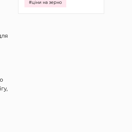
#ціни на зерно
для
но
гу,