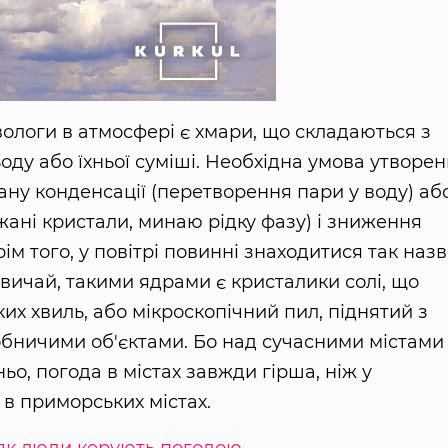
вологи в атмосфері є хмари, що складаються з
оду або їхньої суміші. Необхідна умова утворе
ну конденсації (перетворення пари у воду) аб
жані кристали, минаю рідку фазу) і зниження
ім того, у повітрі повинні знаходитися так назв
азвичай, такими ядрами є кристалики солі, що
их хвиль, або мікроскопічний пил, піднятий з
обничими об'єктами. Бо над сучасними містами
ьо, погода в містах завжди гірша, ніж у
 в приморських містах.