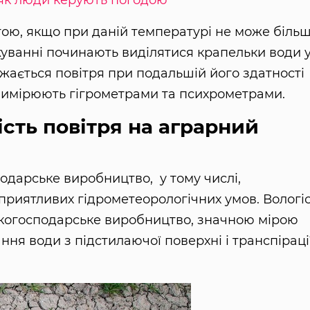
 як люди керують погодою
ою, якщо при даній температурі не може біль
жуванні починають виділятися крапельки води 
ажається повітря при подальшій його здатності
 вимірюють гігрометрами та психрометрами.
ість повітря на аграрний
подарське виробництво, у тому числі,
сприятливих гідрометеорологічних умов. Вологі
ськогосподарське виробництво, значною мірою
ня води з підстилаючої поверхні і транспіраці