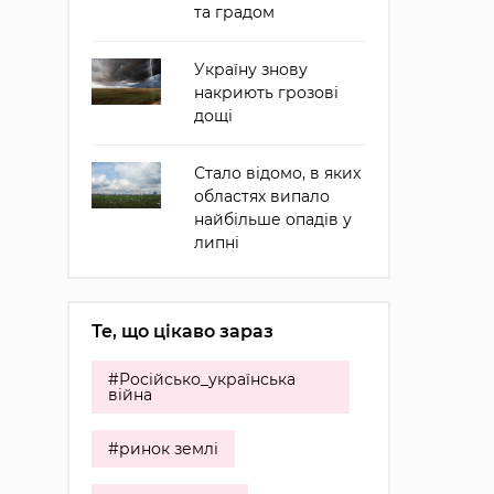
та градом
Україну знову
накриють грозові
дощі
Стало відомо, в яких
областях випало
найбільше опадів у
липні
Те, що цікаво зараз
#Російсько_українська
війна
#ринок землі