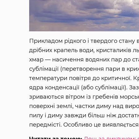
Прикладом рідкого і твердого стану 
дрібних крапель води, кристаликів ль
хмар — насичення водяних пар до ста
сублімації (перетворення пари в кри
температури повітря до критичної. Кр
ядра конденсації (або сублімації). З
зриваються вітром із гребенів морськ
поверхні землі, частки диму над вир
пилу і диму завжди більш ніж достатн
передмісті. Особливо це виявляється