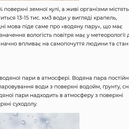
 поверхні земної кулі, а живі організми містять
иться 13-15 тис. км3 води у вигляді крапель,
одні мова піде саме про «водяну пару», що має
значення вологість повітря має у метеорології 
значно впливає на самопочуття людини та стан
 водяної пари в атмосфері. Водяна пара постій
аровування води з поверхні водойм, ґрунту, сні
дяної пари надходить в атмосферу з поверхні
рхні суходолу.