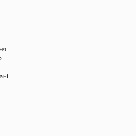
ння
о
ані