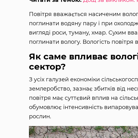
Читати за темою:
Дощ за викликом:
Повітря вважається насиченим волог
поглинати водяну пару і при охолод
вигляді роси, туману, хмар. Сухим вв
поглинати вологу. Вологість повітря
Як саме впливає волог
сектор?
З усіх галузей економіки сільськогос
землеробство, зазнає збитків від не
повітря має суттєвий вплив на сіль
обумовлює інтенсивність випаровуван
рослин.