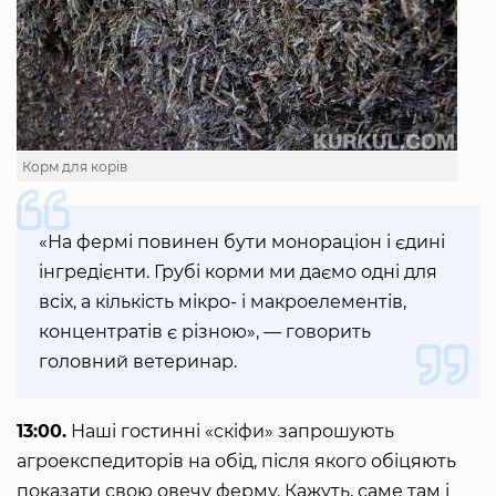
Корм для корів
«На фермі повинен бути монораціон і єдині
інгредієнти. Грубі корми ми даємо одні для
всіх, а кількість мікро- і макроелементів,
концентратів є різною», — говорить
головний ветеринар.
13:00.
Наші гостинні «скіфи» запрошують
агроекспедиторів на обід, після якого обіцяють
показати свою овечу ферму. Кажуть, саме там і