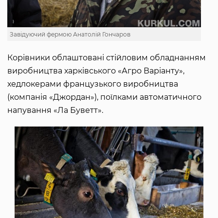
Завідуючий фермою Анатолій Гончаров
Корівники облаштовані стійловим обладнанням
виробництва харківського «Агро Варіанту»,
хедлокерами французького виробництва
(компанія «Джордан»), поїлками автоматичного
напування «Ла Буветт».