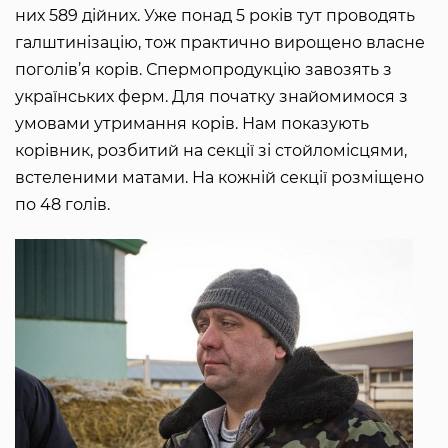
них 589 дійних. Уже понад 5 років тут проводять
галштинізацію, тож практично вирощено власне
поголів’я корів. Спермопродукцію завозять з
українських ферм. Для початку знайомимося з
умовами утримання корів. Нам показують
корівник, розбитий на секції зі стойломісцями,
встеленими матами. На кожній секції розміщено
по 48 голів.