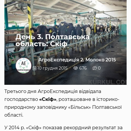
День 3. Полтавська
область: Скіф
АгроЕкспедиція 2. Молоко 2015
10 грудня 2015
676
0
Третього дня АгроЕкспедиція відвідала
господарство
«Скіф»
, розташоване в історико-
природному заповіднику «Більськ» Полтавської
області.
У 2014 р. «Скіф» показав рекордний результат за