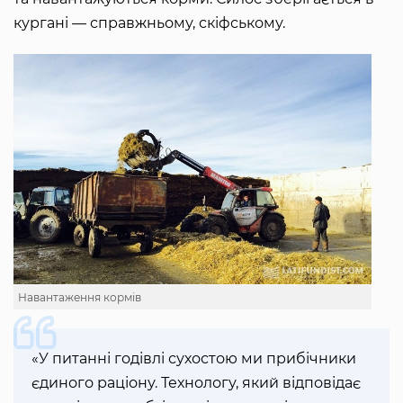
кургані — справжньому, скіфському.
Навантаження кормів
«У питанні годівлі сухостою ми прибічники
єдиного раціону. Технологу, який відповідає