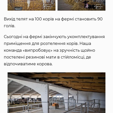
Вихід телят на 100 корів на фермі становить 90
голів.
Сьогодні на фермі закінчують укомплектування
приміщення для розтелення корів. Наша
команда «випробовує» на зручність щойно
постелені резинові мати в стійломісці, де
відпочиватиме корова.