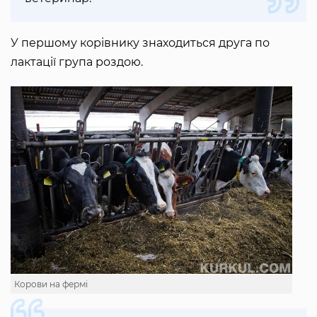
У першому корівнику знаходиться друга по
лактації група роздою.
Корови на фермі