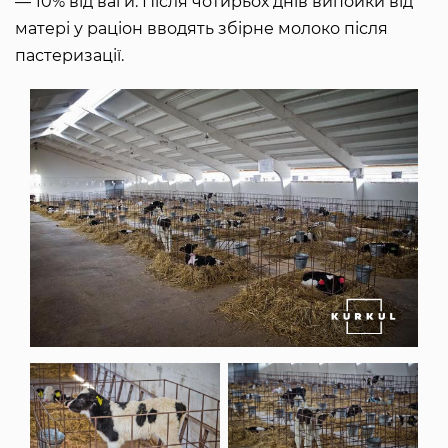
— 10% від ваги. Після чотирьох днів випойки від
матері у раціон вводять збірне молоко після
пастеризації.