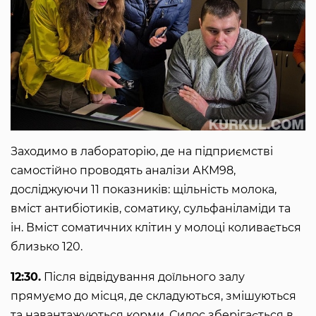
Заходимо в лабораторію, де на підприємстві
самостійно проводять аналізи АКМ98,
досліджуючи 11 показників: щільність молока,
вміст антибіотиків, соматику, сульфаніламіди та
ін. Вміст соматичних клітин у молоці коливається
близько 120.
12:30.
Після відвідування доїльного залу
прямуємо до місця, де складуються, змішуються
та навантажуються корми. Силос зберігається в