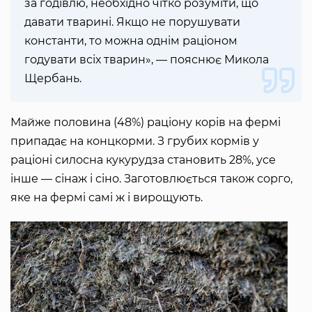
за годівлю, необхідно чітко розуміти, що
давати тварині. Якщо не порушувати
константи, то можна однім раціоном
годувати всіх тварин», — пояснює Микола
Щербань.
Майже половина (48%) раціону корів на фермі
припадає на концкорми. З грубих кормів у
раціоні силосна кукурудза становить 28%, усе
інше — сінаж і сіно. Заготовлюється також сорго,
яке на фермі самі ж і вирощують.