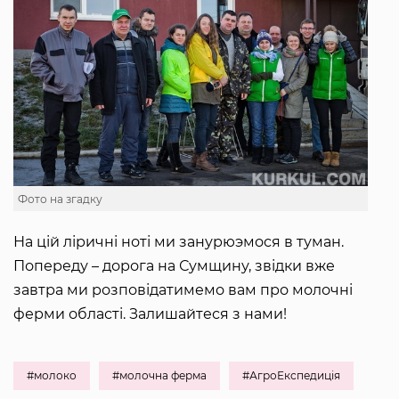
Фото на згадку
На цій ліричні ноті ми занурюэмося в туман.
Попереду – дорога на Сумщину, звідки вже
завтра ми розповідатимемо вам про молочні
ферми області. Залишайтеся з нами!
#молоко
#молочна ферма
#АгроЕкспедиція