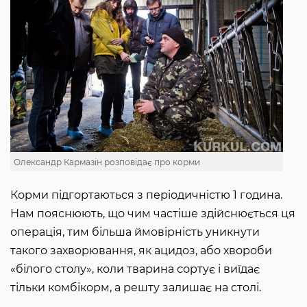
Олександр Кармазін розповідає про корми
Корми підгортаються з періодичністю 1 година.
Нам пояснюють, що чим частіше здійснюється ця
операція, тим більша ймовірність уникнути
такого захворювання, як ацидоз, або хвороби
«білого столу», коли тварина сортує і виїдає
тільки комбікорм, а решту залишає на столі.