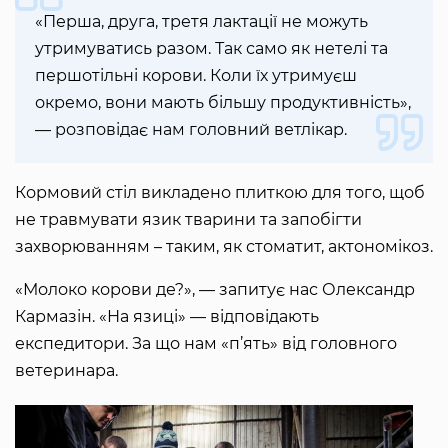
«Перша, друга, третя лактації не можуть
утримуватись разом. Так само як нетелі та
першотільні корови. Коли їх утримуєш
окремо, вони мають більшу продуктивність»,
— розповідає нам головний ветлікар.
Кормовий стіл викладено плиткою для того, щоб
не травмувати язик тварини та запобігти
захворюванням – таким, як стоматит, актономікоз.
«Молоко корови де?», — запитує нас Олександр
Кармазін. «На язиці» — відповідають
експедитори. За що нам «п’ять» від головного
ветеринара.