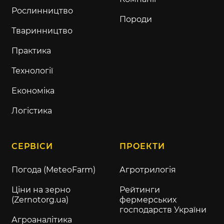
Рослинництво
Породи
Тваринництво
Практика
Технології
Економіка
Логістика
СЕРВІСИ
ПРОЕКТИ
Погода (MeteoFarm)
Агротрилогія
Ціни на зерно
Рейтинги
(Zernotorg.ua)
фермерських
господарств України
Агроаналітика