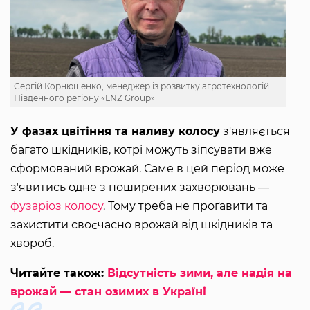
Сергій Корнюшенко, менеджер із розвитку агротехнологій
Південного регіону «LNZ Group»
У фазах цвітіння та наливу колосу
з'являється
багато шкідників, котрі можуть зіпсувати вже
сформований врожай. Саме в цей період може
зʼявитись одне з поширених захворювань —
фузаріоз колосу
. Тому треба не проґавити та
захистити своєчасно врожай від шкідників та
хвороб.
Читайте також:
Відсутність зими, але надія на
врожай — стан озимих в Україні