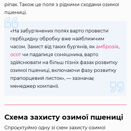
ріпак. Також це поля з рідкими сходами озимої
пшениці.
«На забурʼянених полях варто провести
гербіцидну обробку вже найближчим
часом. Захист від таких бурʼянів, як
амброзія
,
осот
чи падалиця соняшника, варто
здійснювати на більш пізніх фазах розвитку
озимої пшениці, включаючи фазу розвитку
прапорцевий листок», — зазначає
менеджер компанії.
Схема захисту озимої пшениці
Спроєктуймо одну зі схем захисту озимої