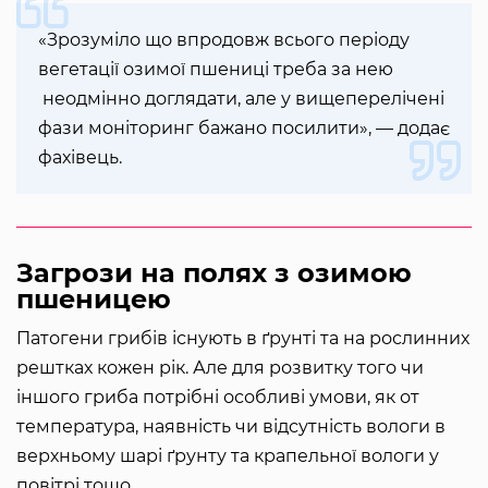
«Зрозуміло що впродовж всього періоду
вегетації озимої пшениці треба за нею
неодмінно доглядати, але у вищеперелічені
фази моніторинг бажано посилити», — додає
фахівець.
Загрози на полях з озимою
пшеницею
Патогени грибів існують в ґрунті та на рослинних
рештках кожен рік. Але для розвитку того чи
іншого гриба потрібні особливі умови, як от
температура, наявність чи відсутність вологи в
верхньому шарі ґрунту та крапельної вологи у
повітрі тощо.