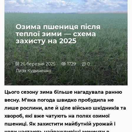
Озима пшениця після
теплої зими — схема
захисту на 2025
26 березня 2025
1729
0
Лиза Кудиненко
Цього сезону зима більше нагадувала ранню
весну. М'яка погода швидко пробудила не
лише рослини, але й ціле військо шкідників та
хвороб, які вже чатують на полях озимої
пшениці. Як захистити майбутній урожай і
коли настають найважливіші моменти в