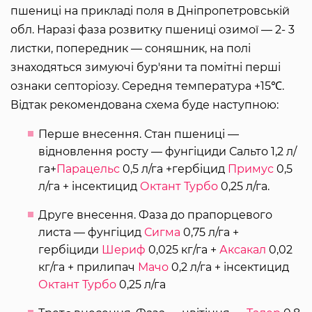
пшениці на прикладі поля в Дніпропетровській
обл. Наразі фаза розвитку пшениці озимої — 2- 3
листки, попередник — соняшник, на полі
знаходяться зимуючі бур'яни та помітні перші
ознаки септоріозу. Середня температура +15℃.
Відтак рекомендована схема буде наступною:
Перше внесення. Стан пшениці —
відновлення росту — фунгіциди Сальто 1,2 л/
га+
Парацельс
0,5 л/га +гербіцид
Примус
0,5
л/га + інсектицид
Октант Турбо
0,25 л/га.
Друге внесення. Фаза до прапорцевого
листа — фунгіцид
Сигма
0,75 л/га +
гербіциди
Шериф
0,025 кг/га +
Аксакал
0,02
кг/га + прилипач
Мачо
0,2 л/га + інсектицид
Октант Турбо
0,25 л/га