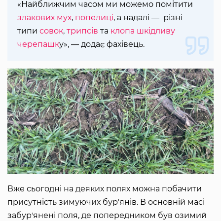
«Найближчим часом ми можемо помітити
злакових мух
,
попелиці
, а надалі — різні
типи
совок
,
трипсів
та
клопа шкідливу
черепашк
у», — додає фахівець.
Вже сьогодні на деяких полях можна побачити
присутність зимуючих бур'янів. В основній масі
забурʼянені поля, де попередником був озимий