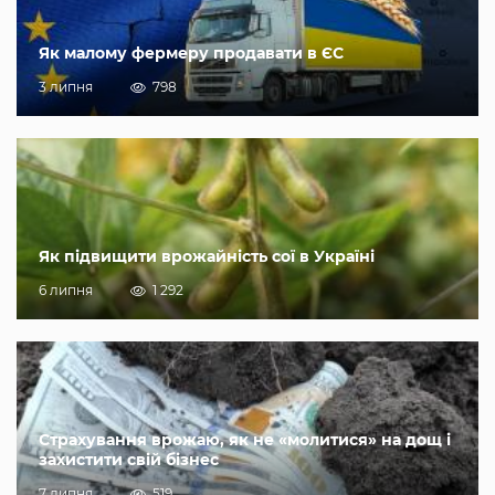
Як малому фермеру продавати в ЄС
3 липня
798
Як підвищити врожайність сої в Україні
6 липня
1 292
Страхування врожаю, як не «молитися» на дощ і
захистити свій бізнес
7 липня
519