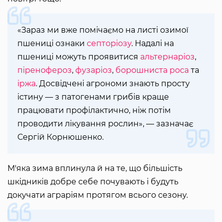
«Зараз ми вже помічаємо на листі озимої
пшениці ознаки
септоріозу
. Надалі на
пшениці можуть проявитися
альтернаріоз
,
піренофероз
,
фузаріоз
,
борошниста роса
та
іржа
. Досвідчені агрономи знають просту
істину — з патогенами грибів краще
працювати профілактично, ніж потім
проводити лікування рослин», — зазначає
Сергій Корнюшенко.
М'яка зима вплинула й на те, що більшість
шкідників добре себе почувають і будуть
докучати аграріям протягом всього сезону.