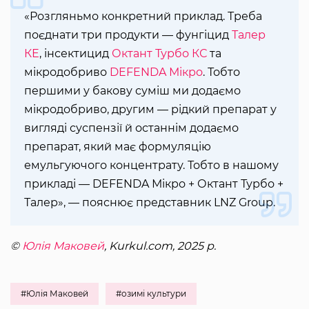
«Розгляньмо конкретний приклад. Треба
поєднати три продукти — фунгіцид
Талер
КЕ
, інсектицид
Октант Турбо КС
та
мікродобриво
DEFENDA Мікро
. Тобто
першими у бакову суміш ми додаємо
мікродобриво, другим — рідкий препарат у
вигляді суспензії й останнім додаємо
препарат, який має формуляцію
емульгуючого концентрату. Тобто в нашому
прикладі — DEFENDA Мікро + Октант Турбо +
Талер», — пояснює представник LNZ Group.
©
Юлія Маковей
, Kurkul.com, 2025 р.
#Юлія Маковей
#озимі культури