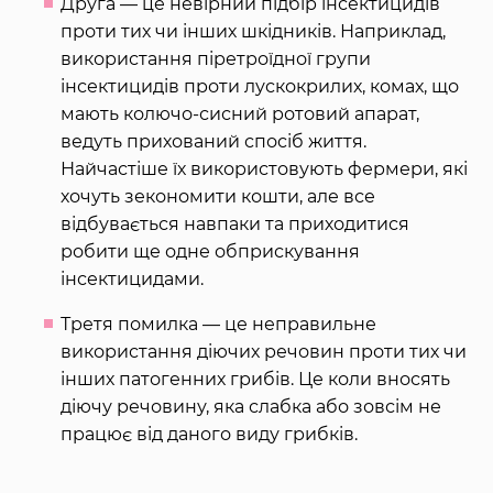
Друга — це невірний підбір інсектицидів
проти тих чи інших шкідників. Наприклад,
використання піретроїдної групи
інсектицидів проти лускокрилих, комах, що
мають колючо-сисний ротовий апарат,
ведуть прихований спосіб життя.
Найчастіше їх використовують фермери, які
хочуть зекономити кошти, але все
відбувається навпаки та приходитися
робити ще одне обприскування
інсектицидами.
Третя помилка — це неправильне
використання діючих речовин проти тих чи
інших патогенних грибів. Це коли вносять
діючу речовину, яка слабка або зовсім не
працює від даного виду грибків.