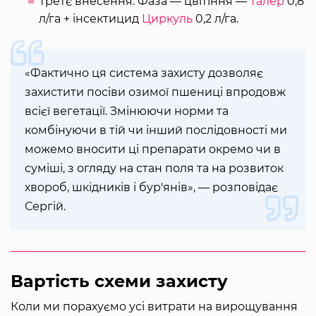
Третє внесення. Фаза — цвітіння —
Талер
0,8
л/га + інсектицид
Циркуль
0,2 л/га.
«Фактично ця система захисту дозволяє
захистити посіви озимої пшениці впродовж
всієї вегетації. Змінюючи норми та
комбінуючи в тій чи інший послідовності ми
можемо вносити ці препарати окремо чи в
суміші, з огляду на стан поля та на розвиток
хвороб, шкідників і бур'янів», — розповідає
Сергій.
Вартість схеми захисту
Коли ми порахуємо усі витрати на вирощування