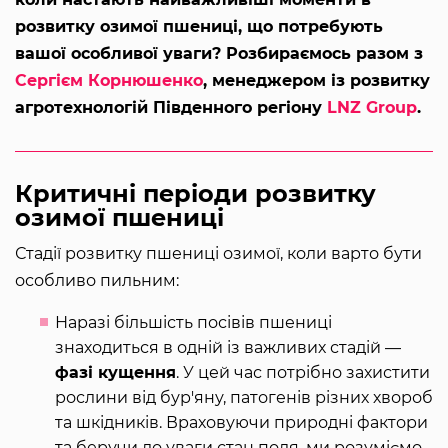
розвитку озимої пшениці, що потребують
вашої особливої уваги? Розбираємось разом з
Сергієм Корнюшенко
, менеджером із розвитку
агротехнологій Південного регіону
LNZ Group
.
Критичні періоди розвитку
озимої пшениці
Стадії розвитку пшениці озимої, коли варто бути
особливо пильним:
Наразі більшість посівів пшениці
знаходиться в одній із важливих стадій —
фазі кущення
. У цей час потрібно захистити
рослини від бур'яну, патогенів різних хвороб
та шкідників. Враховуючи природні фактори
та беручи до уваги стан поля, ми розуміємо,