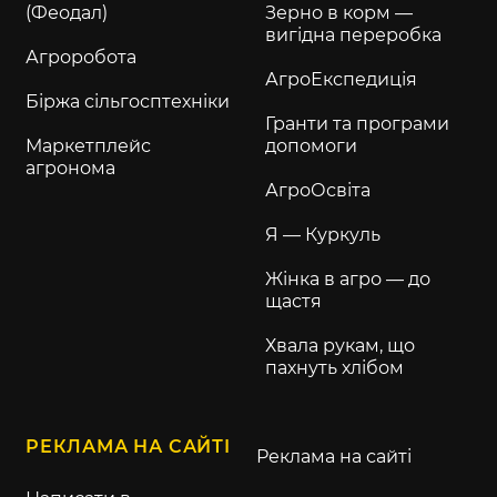
(Феодал)
Зерно в корм —
вигідна переробка
Агроробота
АгроЕкспедиція
Біржа сільгосптехніки
Гранти та програми
Маркетплейс
допомоги
агронома
АгроОсвіта
Я — Куркуль
Жінка в агро — до
щастя
Хвала рукам, що
пахнуть хлібом
РЕКЛАМА НА САЙТІ
Реклама на сайті