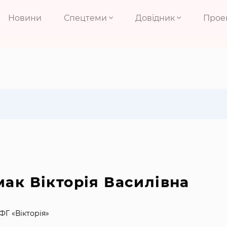
Новини
Спецтеми
Довідник
Прое
мак Вікторія Василівна
ФГ «Вікторія»