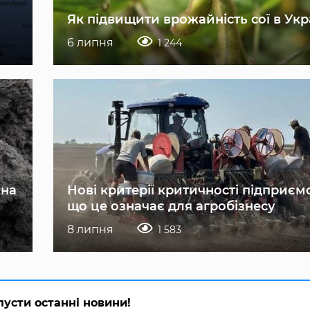
Як підвищити врожайність сої в Укр
6 липня
1 244
 на
Нові критерії критичності підприєм
що це означає для агробізнесу
8 липня
1 583
пусти останні новини!