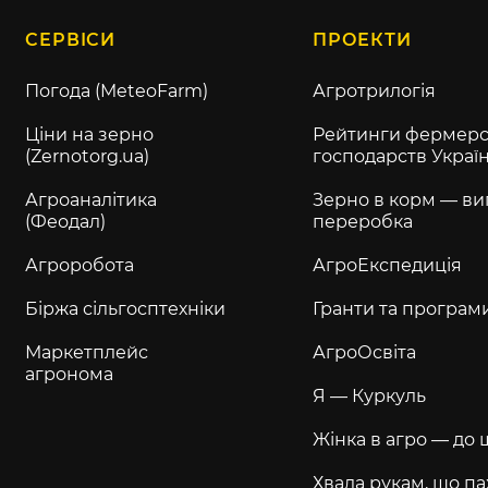
СЕРВІСИ
ПРОЕКТИ
Погода (MeteoFarm)
Агротрилогія
Ціни на зерно
Рейтинги фермерс
(Zernotorg.ua)
господарств Украї
Агроаналітика
Зерно в корм — ви
(Феодал)
переробка
Агроробота
АгроЕкспедиція
Біржа сільгосптехніки
Гранти та програм
Маркетплейс
АгроОсвіта
агронома
Я — Куркуль
Жінка в агро — до 
Хвала рукам, що па