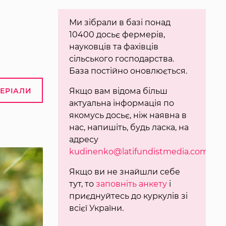
Ми зібрали в базі понад
10400 досьє фермерів,
науковців та фахівців
сільського господарства.
База постійно оновлюється.
ТЕРІАЛИ
Якщо вам відома більш
актуальна інформація по
якомусь досьє, ніж наявна в
нас, напишіть, будь ласка, на
адресу
kudinenko@latifundistmedia.com
.
Якщо ви не знайшли себе
тут, то
заповніть анкету
і
приєднуйтесь до куркулів зі
всієї України.