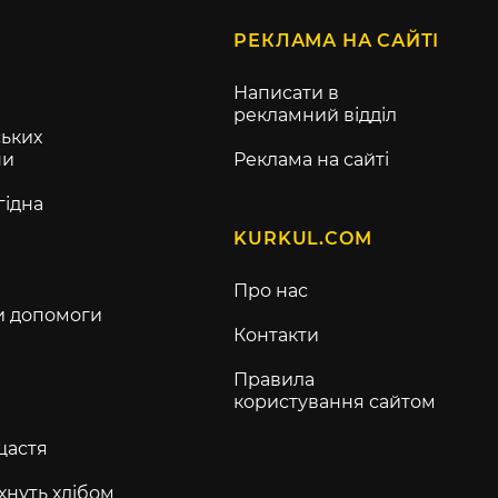
РЕКЛАМА НА САЙТІ
Написати в
рекламний відділ
ьких
ни
Реклама на сайті
гідна
KURKUL.COM
Про нас
и допомоги
Контакти
Правила
користування сайтом
щастя
хнуть хлібом