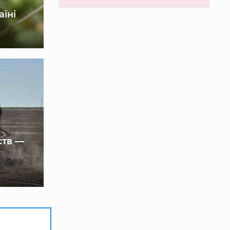
аїні
ств —