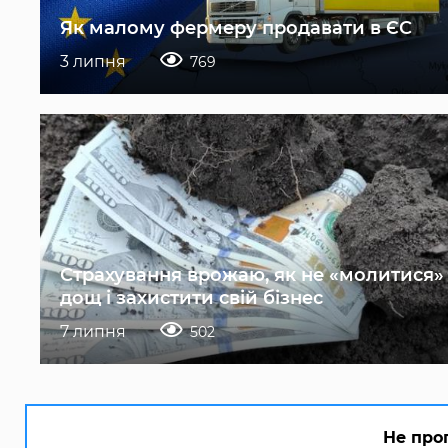
Як малому фермеру продавати в ЄС
3 липня
769
Страхування врожаю, як не «молитися»
дощ і захистити свій бізнес
7 липня
502
Не про