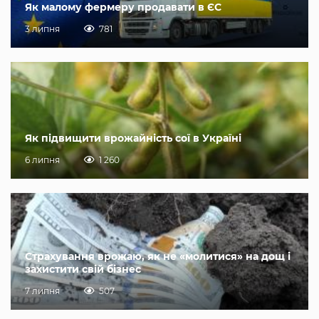
Як малому фермеру продавати в ЄС
3 липня
781
Як підвищити врожайність сої в Україні
6 липня
1 260
Страхування врожаю, як не «молитися» на дощ і
захистити свій бізнес
7 липня
507