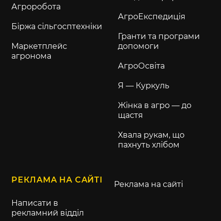
Агроробота
АгроЕкспедиція
Біржа сільгосптехніки
Гранти та програми
Маркетплейс
допомоги
агронома
АгроОсвіта
Я — Куркуль
Жінка в агро — до
щастя
Хвала рукам, що
пахнуть хлібом
РЕКЛАМА НА САЙТІ
Реклама на сайті
Написати в
рекламний відділ