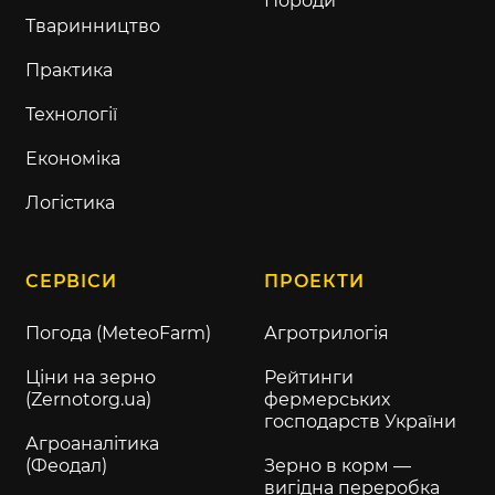
Породи
Тваринництво
Практика
Технології
Економіка
Логістика
СЕРВІСИ
ПРОЕКТИ
Погода (MeteoFarm)
Агротрилогія
Ціни на зерно
Рейтинги
(Zernotorg.ua)
фермерських
господарств України
Агроаналітика
(Феодал)
Зерно в корм —
вигідна переробка