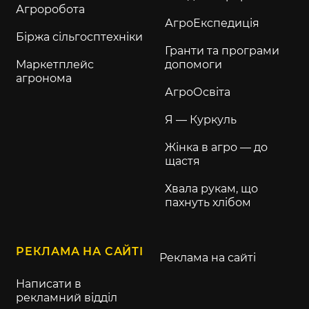
Агроробота
АгроЕкспедиція
Біржа сільгосптехніки
Гранти та програми
Маркетплейс
допомоги
агронома
АгроОсвіта
Я — Куркуль
Жінка в агро — до
щастя
Хвала рукам, що
пахнуть хлібом
РЕКЛАМА НА САЙТІ
Реклама на сайті
Написати в
рекламний відділ