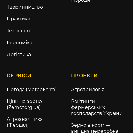
Породи
Тваринництво
Практика
Технології
Економіка
Логістика
СЕРВІСИ
ПРОЕКТИ
Погода (MeteoFarm)
Агротрилогія
Ціни на зерно
Рейтинги
(Zernotorg.ua)
фермерських
господарств України
Агроаналітика
(Феодал)
Зерно в корм —
вигідна переробка