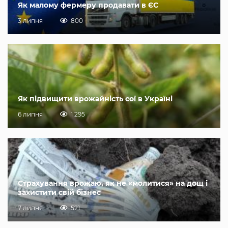
Як малому фермеру продавати в ЄС
3 липня
800
Як підвищити врожайність сої в Україні
6 липня
1 295
Страхування врожаю, як не «молитися» на дощ і
захистити свій бізнес
7 липня
521