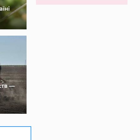
аїні
ств —