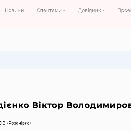
Новини
Спецтеми
Довідник
Прое
дієнко Віктор Володимиро
ОВ «Розанівка»