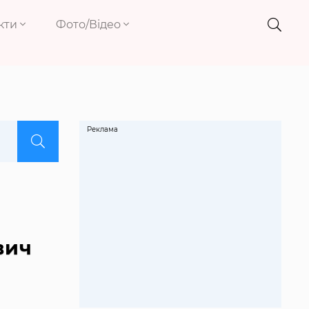
кти
Фото/Відео
Реклама
вич