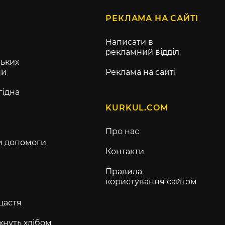
РЕКЛАМА НА САЙТІ
Написати в
рекламний відділ
ьких
ни
Реклама на сайті
гідна
KURKUL.COM
Про нас
и допомоги
Контакти
Правила
користування сайтом
щастя
хнуть хлібом