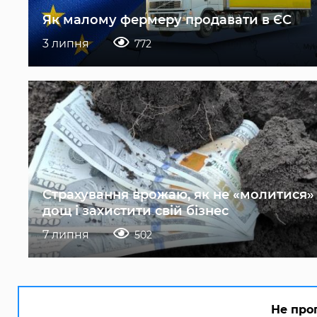
Як малому фермеру продавати в ЄС
3 липня
772
Страхування врожаю, як не «молитися»
дощ і захистити свій бізнес
7 липня
502
Не про