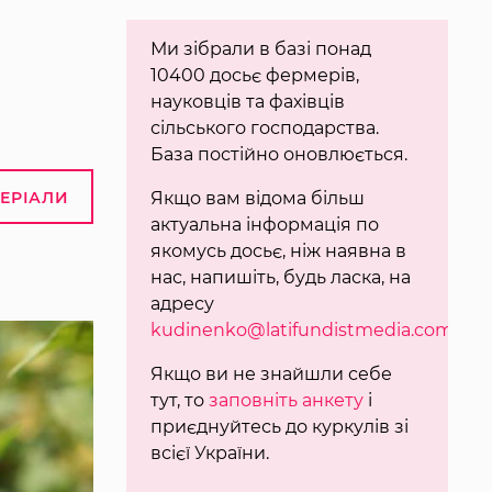
Ми зібрали в базі понад
10400 досьє фермерів,
науковців та фахівців
сільського господарства.
База постійно оновлюється.
ТЕРІАЛИ
Якщо вам відома більш
актуальна інформація по
якомусь досьє, ніж наявна в
нас, напишіть, будь ласка, на
адресу
kudinenko@latifundistmedia.com
.
Якщо ви не знайшли себе
тут, то
заповніть анкету
і
приєднуйтесь до куркулів зі
всієї України.