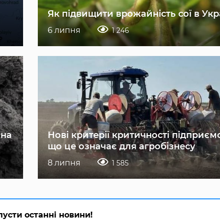
Як підвищити врожайність сої в Укр
6 липня
1 246
 на
Нові критерії критичності підприєм
що це означає для агробізнесу
8 липня
1 585
пусти останні новини!