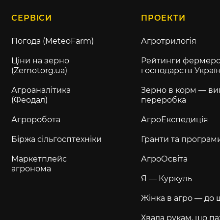
СЕРВІСИ
ПРОЕКТИ
Погода (MeteoFarm)
Агротрилогія
Ціни на зерно
Рейтинги фермерс
(Zernotorg.ua)
господарств Украї
Агроаналітика
Зерно в корм — ви
(Феодал)
переробка
Агроробота
АгроЕкспедиція
Біржа сільгосптехніки
Гранти та програм
Маркетплейс
АгроОсвіта
агронома
Я — Куркуль
Жінка в агро — до 
Хвала рукам, що па