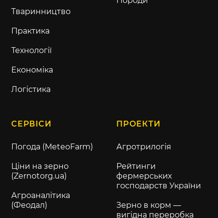
Породи
Тваринництво
Практика
Технології
Економіка
Логістика
СЕРВІСИ
ПРОЕКТИ
Погода (MeteoFarm)
Агротрилогія
Ціни на зерно
Рейтинги
(Zernotorg.ua)
фермерських
господарств України
Агроаналітика
(Феодал)
Зерно в корм —
вигідна переробка