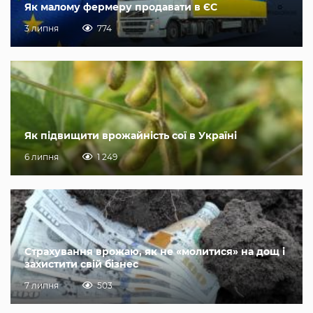
Як малому фермеру продавати в ЄС
3 липня
774
Як підвищити врожайність сої в Україні
6 липня
1 249
Страхування врожаю, як не «молитися» на дощ і
захистити свій бізнес
7 липня
503