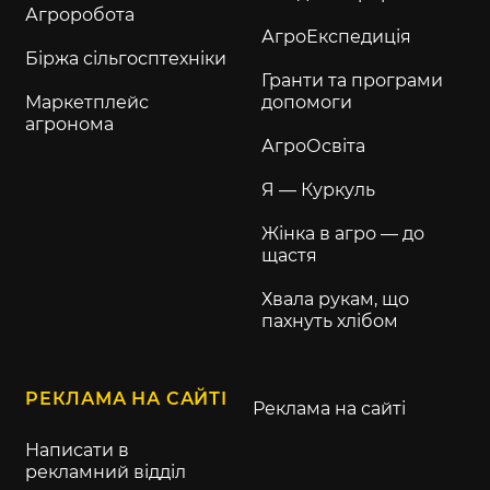
Агроробота
АгроЕкспедиція
Біржа сільгосптехніки
Гранти та програми
Маркетплейс
допомоги
агронома
АгроОсвіта
Я — Куркуль
Жінка в агро — до
щастя
Хвала рукам, що
пахнуть хлібом
РЕКЛАМА НА САЙТІ
Реклама на сайті
Написати в
рекламний відділ