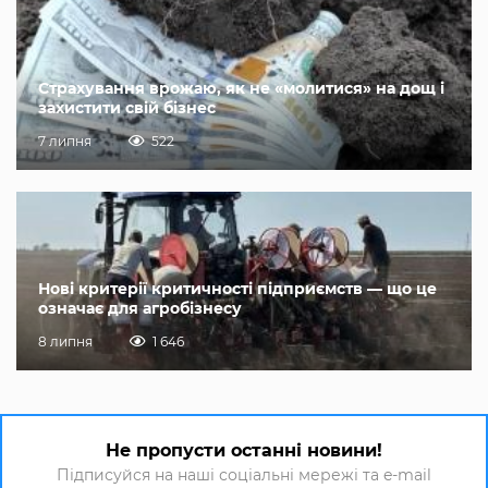
Страхування врожаю, як не «молитися» на дощ і
захистити свій бізнес
7 липня
522
Нові критерії критичності підприємств — що це
означає для агробізнесу
8 липня
1 646
Не пропусти останні новини!
Підписуйся на наші соціальні мережі та e-mail