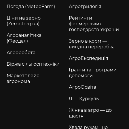
Погода (MeteoFarm)
Агротрилогія
Ціни на зерно
Рейтинги
(Zernotorg.ua)
фермерських
господарств України
Агроаналітика
(Феодал)
Зерно в корм —
вигідна переробка
Агроробота
АгроЕкспедиція
Біржа сільгосптехніки
Гранти та програми
Маркетплейс
допомоги
агронома
АгроОсвіта
Я — Куркуль
Жінка в агро — до
щастя
Хвала рукам, що