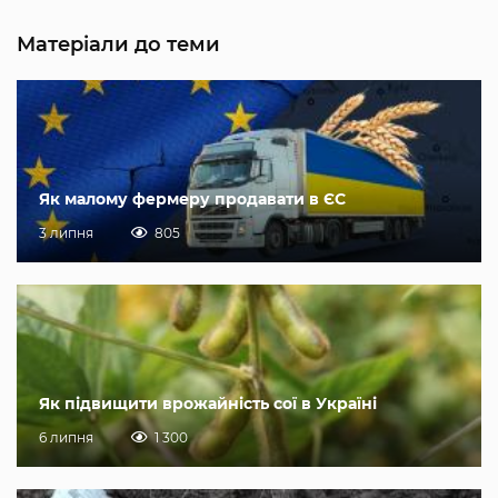
Матеріали до теми
Як малому фермеру продавати в ЄС
3 липня
805
Як підвищити врожайність сої в Україні
6 липня
1 300