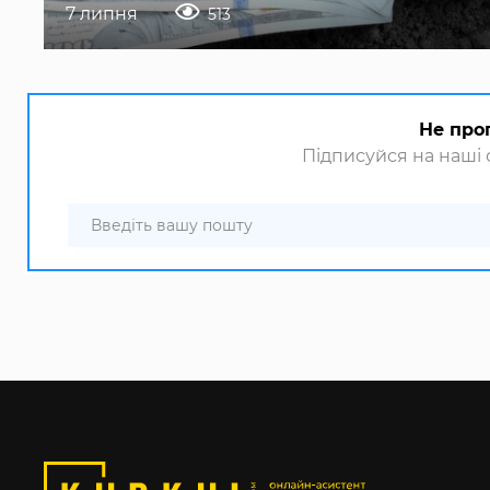
7 липня
513
Не про
Підписуйся на наші с