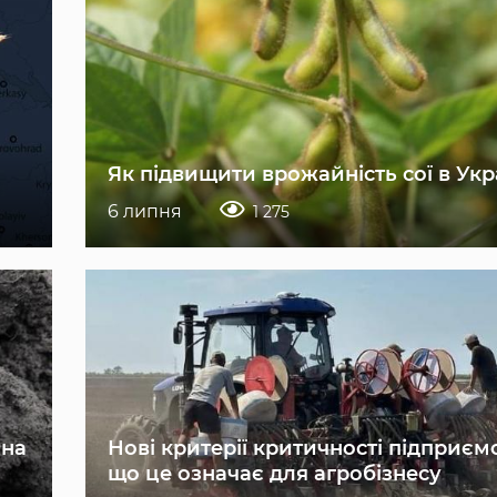
Як підвищити врожайність сої в Укр
6 липня
1 275
 на
Нові критерії критичності підприєм
що це означає для агробізнесу