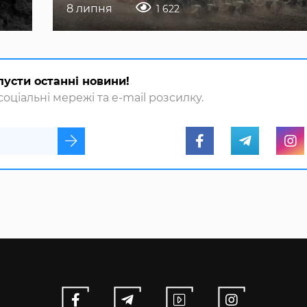
8 липня
1 622
пусти останні новини!
оціальні мережі та e-mail розсилку.