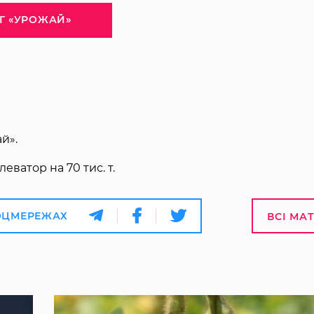
Г «УРОЖАЙ»
й».
еватор на 70 тис. т.
ОЦМЕРЕЖАХ
ВСІ МА