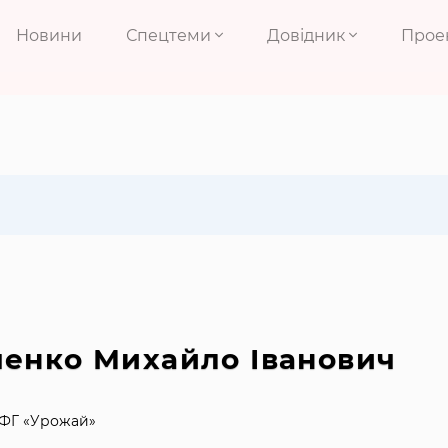
Новини
Спецтеми
Довідник
Прое
енко Михайло Іванович
СФГ «Урожай»