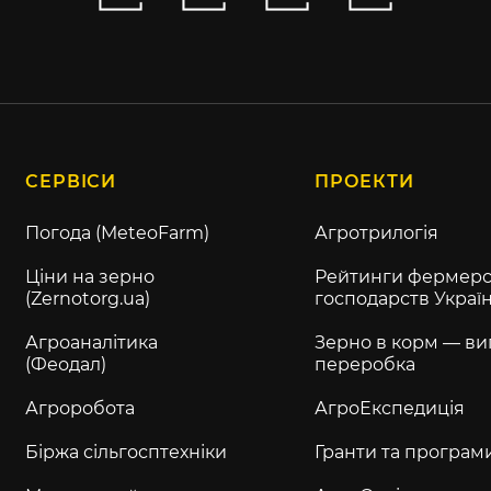
СЕРВІСИ
ПРОЕКТИ
Погода (MeteoFarm)
Агротрилогія
Ціни на зерно
Рейтинги фермерс
(Zernotorg.ua)
господарств Украї
Агроаналітика
Зерно в корм — ви
(Феодал)
переробка
Агроробота
АгроЕкспедиція
Біржа сільгосптехніки
Гранти та програм