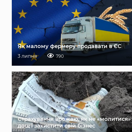
Як малому фермеру продавати в ЄС
3 липня
790
Страхування врожаю, як не «молитися»
дощ і захистити свій бізнес