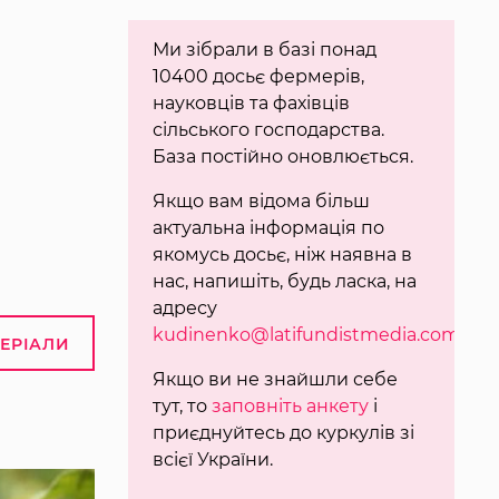
Ми зібрали в базі понад
10400 досьє фермерів,
науковців та фахівців
сільського господарства.
База постійно оновлюється.
Якщо вам відома більш
актуальна інформація по
якомусь досьє, ніж наявна в
нас, напишіть, будь ласка, на
адресу
kudinenko@latifundistmedia.com
.
ТЕРІАЛИ
Якщо ви не знайшли себе
тут, то
заповніть анкету
і
приєднуйтесь до куркулів зі
всієї України.