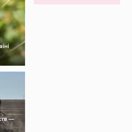
аїні
ств —