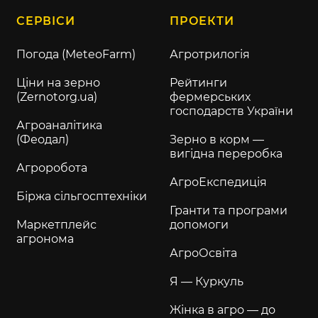
СЕРВІСИ
ПРОЕКТИ
Погода (MeteoFarm)
Агротрилогія
Ціни на зерно
Рейтинги
(Zernotorg.ua)
фермерських
господарств України
Агроаналітика
(Феодал)
Зерно в корм —
вигідна переробка
Агроробота
АгроЕкспедиція
Біржа сільгосптехніки
Гранти та програми
Маркетплейс
допомоги
агронома
АгроОсвіта
Я — Куркуль
Жінка в агро — до