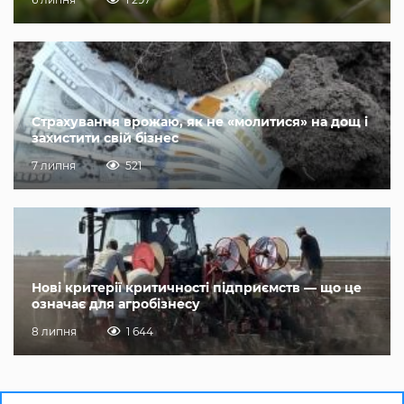
Страхування врожаю, як не «молитися» на дощ і
захистити свій бізнес
7 липня
521
Нові критерії критичності підприємств — що це
означає для агробізнесу
8 липня
1 644