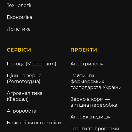
Технології
Економіка
Логістика
СЕРВІСИ
ПРОЕКТИ
Погода (MeteoFarm)
Агротрилогія
Ціни на зерно
Рейтинги
(Zernotorg.ua)
фермерських
господарств України
Агроаналітика
(Феодал)
Зерно в корм —
вигідна переробка
Агроробота
АгроЕкспедиція
Біржа сільгосптехніки
Гранти та програми