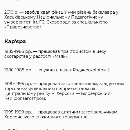
2010 р. — здобув кваліфікаційний рівень бакалавра у
Харьківському Національному Педагогічному
університеті ім. Г.С. Сковороди за спеціальністю
«Правознавство».
Кар'єра
1985-1986 рр. — працював трактористом в цеху
скотарства у радгоспі «Маяк»,
1986-1988 рр. — служив в лавах Радянської Армії,
1990-1995 рр. — працював заготівельником, завідуючим
торгово-закупівельним підприємством на
Центральному ринку м. Херсона — Білозерський
Райкоопзаготпром,
1995-1999 рр. — працював штатним заготівельником
Херсонського споживчого товариства,