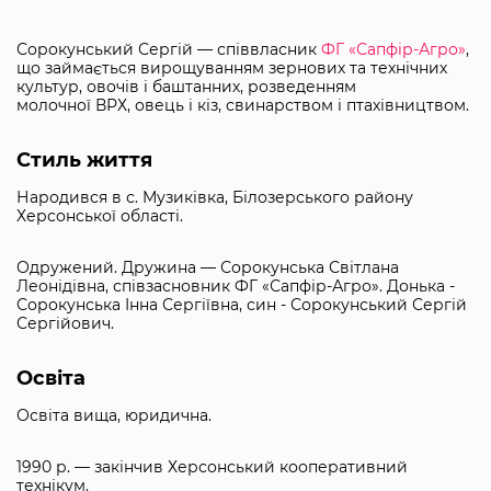
Сорокунський Сергій — співвласник
ФГ «Сапфір-Агро»
,
що займається вирощуванням зернових та технічних
культур, овочів і баштанних, розведенням
молочної ВРХ, овець і кіз, свинарством і птахівництвом.
Стиль життя
Народився в с. Музиківка, Білозерського району
Херсонської області.
Одружений. Дружина — Сорокунська Світлана
Леонідівна, співзасновник ФГ «Сапфір-Агро». Донька -
Сорокунська Інна Сергіївна, син - Сорокунський Сергій
Сергійович.
Освіта
Освіта вища, юридична.
1990 р. — закінчив Херсонський кооперативний
технікум.