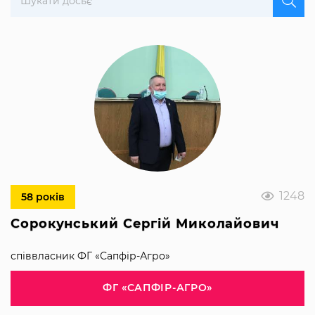
1248
58 років
Сорокунський Сергій Миколайович
співвласник ФГ «Сапфір-Агро»
ФГ «САПФІР-АГРО»