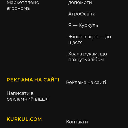
Маркетплейс
допомоги
агронома
АгроОсвіта
Я — Куркуль
Жінка в агро — до
щастя
Хвала рукам, що
пахнуть хлібом
РЕКЛАМА НА САЙТІ
Реклама на сайті
Написати в
рекламний відділ
KURKUL.COM
Контакти