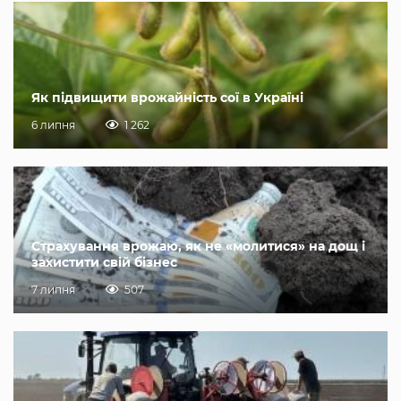
Як підвищити врожайність сої в Україні
6 липня
1 262
Страхування врожаю, як не «молитися» на дощ і
захистити свій бізнес
7 липня
507