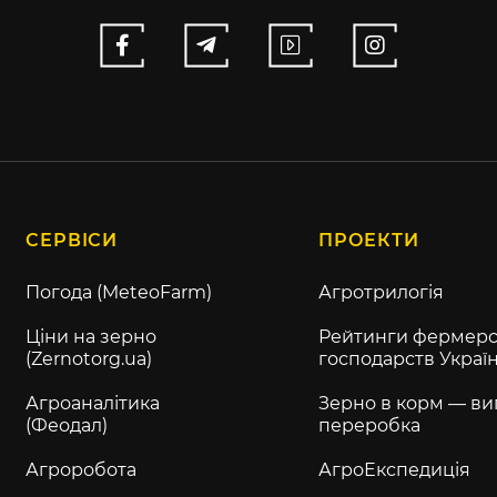
СЕРВІСИ
ПРОЕКТИ
Погода (MeteoFarm)
Агротрилогія
Ціни на зерно
Рейтинги фермерс
(Zernotorg.ua)
господарств Украї
Агроаналітика
Зерно в корм — ви
(Феодал)
переробка
Агроробота
АгроЕкспедиція