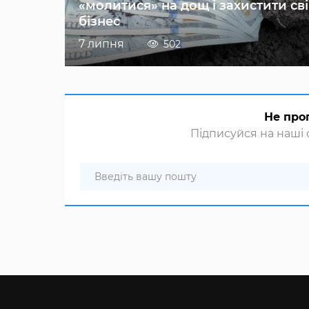
«молитися» на дощ і захистити св
бізнес
7 липня
502
Не про
Підписуйся на наші с