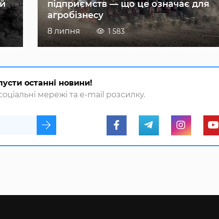
ій
підприємств — що це означає для
агробізнесу
8 липня
1 583
пусти останні новини!
оціальні мережі та e-mail розсилку.