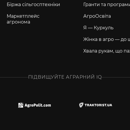
Біржа сільгосптехніки
Гранти та програм
Маркетплейс
АгроОсвіта
агронома
Я — Куркуль
Жінка в агро — до 
Хвала рукам, що па
ПІДВИЩУЙТЕ АГРАРНИЙ IQ