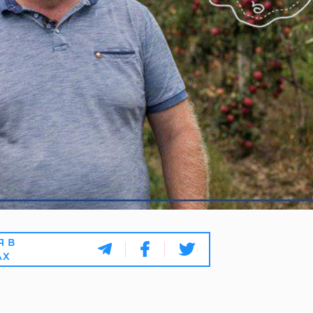
Я В
АХ