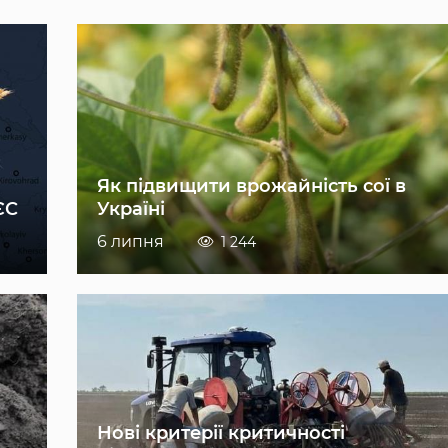
Як підвищити врожайність сої в
ЄС
Україні
6 липня
1 244
Нові критерії критичності