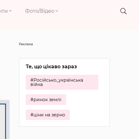
кти
Фото/Відео
Реклама
Те, що цікаво зараз
#Російсько_українська
війна
#ринок землі
#ціни на зерно