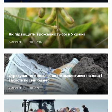
Як підвищити врожайність сої в Україні
6 липня
1 294
Страхування врожаю, як не «молитися» на дощ і
захистити свій бізнес
7 липня
519