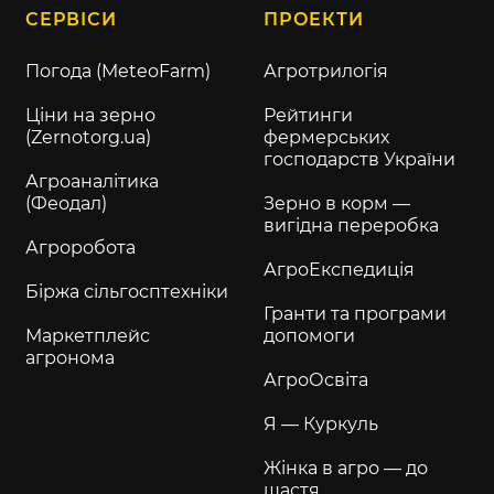
СЕРВІСИ
ПРОЕКТИ
Погода (MeteoFarm)
Агротрилогія
Ціни на зерно
Рейтинги
(Zernotorg.ua)
фермерських
господарств України
Агроаналітика
(Феодал)
Зерно в корм —
вигідна переробка
Агроробота
АгроЕкспедиція
Біржа сільгосптехніки
Гранти та програми
Маркетплейс
допомоги
агронома
АгроОсвіта
Я — Куркуль
Жінка в агро — до
щастя