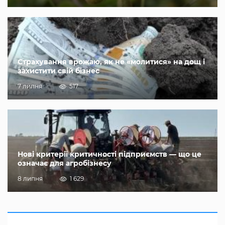
Страхування врожаю, як не «молитися» на дощ і
захистити свій бізнес
7 липня
517
Нові критерії критичності підприємств — що це
означає для агробізнесу
8 липня
1 629