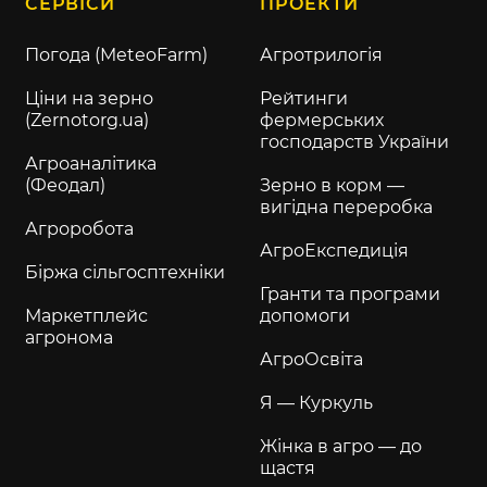
СЕРВІСИ
ПРОЕКТИ
Погода (MeteoFarm)
Агротрилогія
Ціни на зерно
Рейтинги
(Zernotorg.ua)
фермерських
господарств України
Агроаналітика
(Феодал)
Зерно в корм —
вигідна переробка
Агроробота
АгроЕкспедиція
Біржа сільгосптехніки
Гранти та програми
Маркетплейс
допомоги
агронома
АгроОсвіта
Я — Куркуль
Жінка в агро — до
щастя