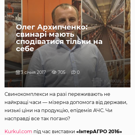
Олег Архипченко:
свинарі мають
сподіватися тільки на
себе
3 січня 2017
705
0
Свинокомплекси на разі переживають не
найкращі часи — мізерна допомога від держави,
низькі ціни на продукцію, епідемія АЧС. Чи
насправді все так погано?
Kurkul.com
під час виставки
«ІнтерАГРО 2016»