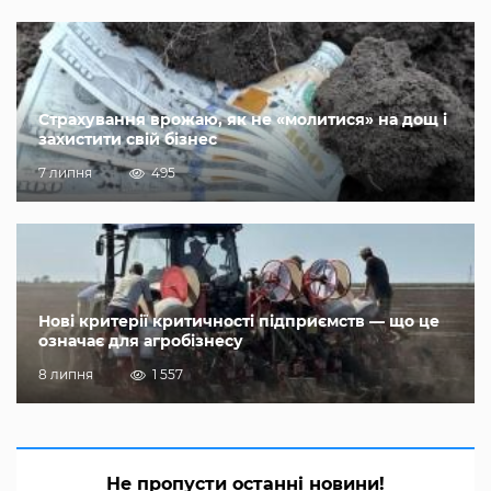
Страхування врожаю, як не «молитися» на дощ і
захистити свій бізнес
7 липня
495
Нові критерії критичності підприємств — що це
означає для агробізнесу
8 липня
1 557
Не пропусти останні новини!