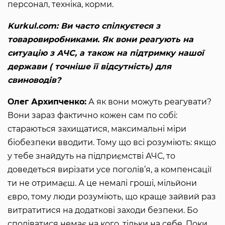
персонал, техніка, корми.
Kurkul.com: Ви часто спілкуєтеся з
товаровиробниками. Як вони реагують на
ситуацію з АЧС, а також на підтримку нашої
держави ( точніше її відсутність) для
свиноводів?
Олег Архипченко:
А як вони можуть реагувати?
Вони зараз фактично кожен сам по собі:
стараються захищатися, максимальні міри
біобезпеки вводити. Тому що всі розуміють: якщо
у тебе знайдуть на підприємстві АЧС, то
доведеться вирізати усе поголів’я, а компенсації
ти не отримаєш. А це немалі гроші, мільйони
євро, тому люди розуміють, що краще зайвий раз
витратитися на додаткові заходи безпеки. Бо
сподіватися немає на кого, тільки на себе. Поки