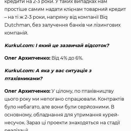
кредити на 2-3 роки. У таких випадках нам
простіше самим надати клієнам товарний кредит
– на ті ж 2-3 роки, напряму від компанії Biq
Dutchman, без залучення банків чи лізингових
компаній.
Kurkul.com: І який це зазвичай відсоток?
Олег Архипченко:
Від 4% до 6%.
Kurkul.com: А яка у вас ситуація з
птахівниками?
Олег Архипченко:
У цілому, по птахівництву
цього року ми непогано спрацювали. Контрактів
було небагато, але вони були серйозними. В
основному, обладнання для утримання курей-
несучок. Зараз ці проекти знаходяться на стадії
реалізації.